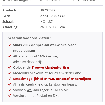
Productnr.:
48707039
EAN:
8720168703330
Schaal:
HO 1:87
Afmeting:
ca. 15x 4 x 5 cm.
Waarom voor ons kiezen?
Sinds 2007 de speciaal webwinkel voor
modelbussen
Altijd minimaal
10% korting
op de
adviesverkoopprijs
Oplopende
Trouwe klantenkorting
Modelbus.nl exclusief series OV-Nederland
Betaalmogelijkheden w.o. achteraf en termijnen
Afhaalmogelijkheid op kantoor en beurs.
Voldoen
wel
aan regels ACM en AVG
Versturen met Post.nl en DHL