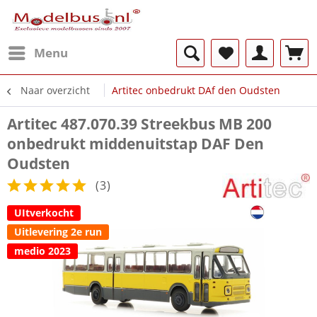
Menu
Naar overzicht
Artitec onbedrukt DAf den Oudsten
Artitec 487.070.39 Streekbus MB 200
onbedrukt middenuitstap DAF Den
Oudsten
(
3
)
UItverkocht
Uitlevering 2e run
medio 2023