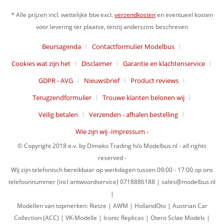
* Alle prijzen incl. wettelijke btw excl.
verzendkosten
en eventueel kosten
voor levering ter plaatse, tenzij anderszins beschreven
Beursagenda
Contactformulier Modelbus
Cookies wat zijn het
Disclaimer
Garantie en klachtenservice
GDPR - AVG
Nieuwsbrief
Product reviews
Terugzendformulier
Trouwe klanten belonen wij
Veilig betalen
Verzenden - afhalen bestelling
Wie zijn wij -Impressum -
© Copyright 2018 e.v. by Dimako Trading h/o Modelbus.nl - all rights
reserved -
Wij zijn telefonisch bereikbaar op werkdagen tussen 09:00 - 17:00 op ons
telefoonnummer (incl antwoordservice) 0718886188 | sales@modelbus.nl
|
Modellen van topmerken: Rietze | AWM | HollandOto | Austrian Car
Collection (ACC) | VK-Modelle | Iconic Replicas | Otero Sclae Models |