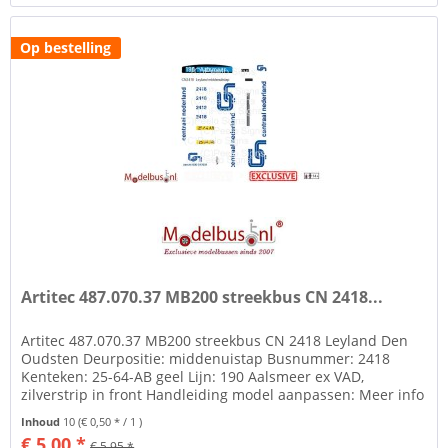
Op bestelling
Artitec 487.070.37 MB200 streekbus CN 2418...
Artitec 487.070.37 MB200 streekbus CN 2418 Leyland Den
Oudsten Deurpositie: middenuistap Busnummer: 2418
Kenteken: 25-64-AB geel Lijn: 190 Aalsmeer ex VAD,
zilverstrip in front Handleiding model aanpassen: Meer info
over de standaard...
Inhoud
10
(€ 0,50 * / 1 )
€ 5,00 *
€ 5,95 *