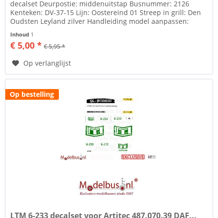
decalset Deurpostie: middenuitstap Busnummer: 2126
Kenteken: DV-37-15 Lijn: Oostereind 01 Streep in grill: Den
Oudsten Leyland zilver Handleiding model aanpassen:
Meer info over de...
Inhoud
1
€ 5,00 *
€ 5,95 *
Op verlanglijst
Op bestelling
LTM 6-233 decalset voor Artitec 487.070.39 DAF...