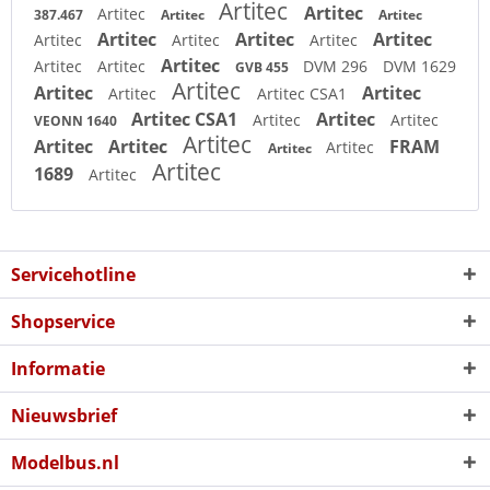
Artitec
Artitec
Artitec
387.467
Artitec
Artitec
Artitec
Artitec
Artitec
Artitec
Artitec
Artitec
Artitec
Artitec
Artitec
DVM 296
DVM 1629
GVB 455
Artitec
Artitec
Artitec
Artitec
Artitec CSA1
Artitec CSA1
Artitec
Artitec
Artitec
VEONN 1640
Artitec
Artitec
Artitec
FRAM
Artitec
Artitec
Artitec
1689
Artitec
Servicehotline
Shopservice
Informatie
Nieuwsbrief
Modelbus.nl