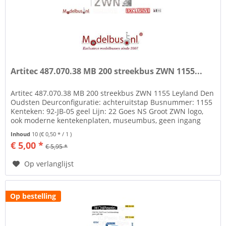
Artitec 487.070.38 MB 200 streekbus ZWN 1155...
Artitec 487.070.38 MB 200 streekbus ZWN 1155 Leyland Den
Oudsten Deurconfiguratie: achteruitstap Busnummer: 1155
Kenteken: 92-JB-05 geel Lijn: 22 Goes NS Groot ZWN logo,
ook moderne kentekenplaten, museumbus, geen ingang
boven achterdeur...
Inhoud
10
(€ 0,50 * / 1 )
€ 5,00 *
€ 5,95 *
Op verlanglijst
Op bestelling