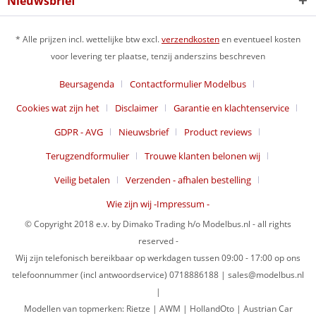
Nieuwsbrief
* Alle prijzen incl. wettelijke btw excl.
verzendkosten
en eventueel kosten
voor levering ter plaatse, tenzij anderszins beschreven
Beursagenda
Contactformulier Modelbus
Cookies wat zijn het
Disclaimer
Garantie en klachtenservice
GDPR - AVG
Nieuwsbrief
Product reviews
Terugzendformulier
Trouwe klanten belonen wij
Veilig betalen
Verzenden - afhalen bestelling
Wie zijn wij -Impressum -
© Copyright 2018 e.v. by Dimako Trading h/o Modelbus.nl - all rights
reserved -
Wij zijn telefonisch bereikbaar op werkdagen tussen 09:00 - 17:00 op ons
telefoonnummer (incl antwoordservice) 0718886188 | sales@modelbus.nl
|
Modellen van topmerken: Rietze | AWM | HollandOto | Austrian Car