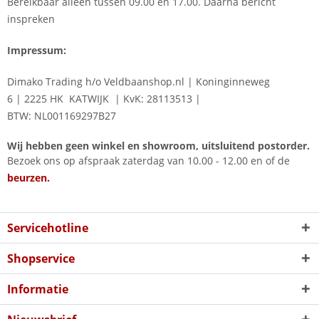
Bereikbaar alleen tussen 09.00 en 17.00. Daarna bericht
inspreken
Impressum:
Dimako Trading h/o Veldbaanshop.nl
|
Koninginneweg
6
|
2225 HK KATWIJK
|
KvK: 28113513 |
BTW: NL001169297B27
Wij hebben geen winkel en showroom, uitsluitend postorder.
Bezoek ons op afspraak zaterdag van 10.00 - 12.00 en of de
beurzen.
Servicehotline
Shopservice
Informatie