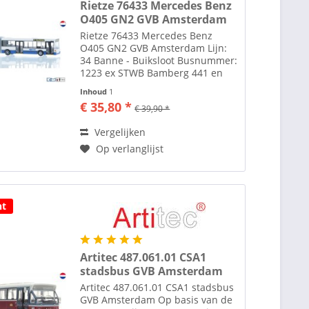
Rietze 76433 Mercedes Benz
O405 GN2 GVB Amsterdam
Rietze 76433 Mercedes Benz
O405 GN2 GVB Amsterdam Lijn:
34 Banne - Buiksloot Busnummer:
1223 ex STWB Bamberg 441 en
TCR nr. 398. Voor wie amsterdam
Inhoud
1
niet kent en vragen heeft of de
€ 35,80 *
€ 39,90 *
bestemming klopt: Banne
Buiksloot , ook wel kortweg "de...
Vergelijken
Op verlanglijst
ht
Artitec 487.061.01 CSA1
stadsbus GVB Amsterdam
Artitec 487.061.01 CSA1 stadsbus
GVB Amsterdam Op basis van de