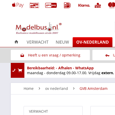
VERWACHT
NIEUW
OV-NEDERLAND
Heeft u een vraag / opmerking
U
Link naar het contactformulier
Bereikbaarheid: - Afhalen - WhatsApp
maandag - donderdag 09.00-17.00. Vrijdag
extern.
Home
ov nederland
GVB Amsterdam
VERWACHT