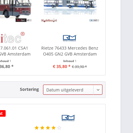
87.061.01 CSA1
Rietze 76433 Mercedes Benz
GVB Amsterdam
O405 GN2 GVB Amsterdam
nhoud
1
Inhoud
1
36,80 *
€ 35,80 *
€ 39,90 *
Sortering
ht