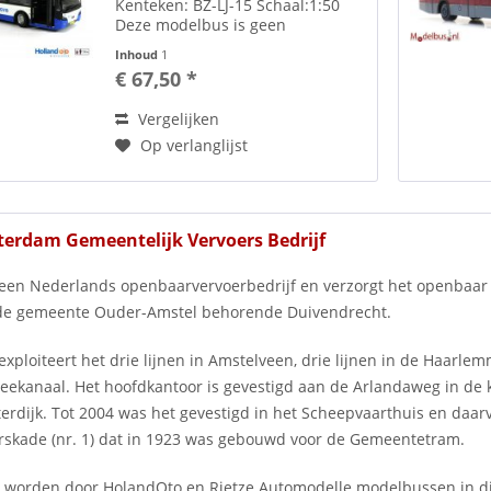
Kenteken: BZ-LJ-15 Schaal:1:50
Deze modelbus is geen
kinderspeelgoed en niet geschikt
Inhoud
1
voor kinderen onder de 14 jaar.
€ 67,50 *
2009/48/EC Speelgoedveiligheid.
Vergelijken
Op verlanglijst
erdam Gemeentelijk Vervoers Bedrijf
 een Nederlands openbaarvervoerbedrijf en verzorgt het openba
 de gemeente Ouder-Amstel behorende Duivendrecht.
xploiteert het drie lijnen in Amstelveen, drie lijnen in de Haarle
eekanaal. Het hoofdkantoor is gevestigd aan de Arlandaweg in de 
terdijk. Tot 2004 was het gevestigd in het Scheepvaarthuis en daar
skade (nr. 1) dat in 1923 was gebouwd voor de Gemeentetram.
 worden door HolandOto en Rietze Automodelle modelbussen in di