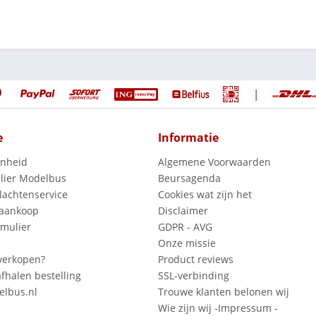
|
e
Informatie
enheid
Algemene Voorwaarden
lier Modelbus
Beursagenda
lachtenservice
Cookies wat zijn het
 aankoop
Disclaimer
mulier
GDPR - AVG
Onze missie
verkopen?
Product reviews
fhalen bestelling
SSL-verbinding
lbus.nl
Trouwe klanten belonen wij
Wie zijn wij -Impressum -