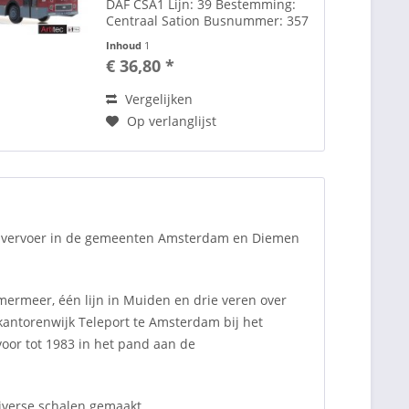
DAF CSA1 Lijn: 39 Bestemming:
Centraal Sation Busnummer: 357
Kenteken: BB-59-84 Artitec levert
Inhoud
1
bijpassende passagiers,
€ 36,80 *
bushokjes en andere toebehoren
voor dit model Zie hier...
Vergelijken
Op verlanglijst
ar vervoer in de gemeenten Amsterdam en Diemen
mmermeer, één lijn in Muiden en drie veren over
kantorenwijk Teleport te Amsterdam bij het
voor tot 1983 in het pand aan de
verse schalen gemaakt.