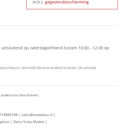
m.b.t.
gegevensbescherming
 uitsluitend op zaterdagochtend tussen 10.00 - 12.00 op
oorbeurs, alsmede diverse andere locaties. De actuele
ij anderszins beschreven
 0718886188 | sales@modelbus.nl |
plicas | Otero Sclae Models |