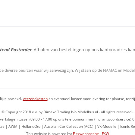
itend Postorder
. Afhalen van bestellingen op ons kantooradres kan
de diverse beurzen waar wij aanwezig zijn.
Wij staan op de NAMAC en Modelsp
lijke btw excl.
verzendkosten
en eventueel kosten voor levering ter plaatse, tenz
© Copyright 2018 e.v. by Dimako Trading h/o Modelbus.nl - all rights reserved -
op werkdagen tussen 09:00 - 17:00 op ons telefoonnummer (incl antwoordservice)
ze | AWM | HollandOto | Austrian Car Collection (ACC) | VK-Modelle | Iconic Re
This website is powered by:
Flexwebhosting - FXW