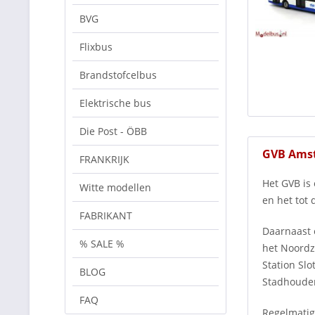
BVG
Flixbus
Brandstofcelbus
Elektrische bus
Die Post - ÖBB
GVB Amst
FRANKRIJK
Het GVB is
Witte modellen
en het tot
FABRIKANT
Daarnaast e
% SALE %
het Noordz
Station Slo
BLOG
Stadhouder
FAQ
Regelmatig