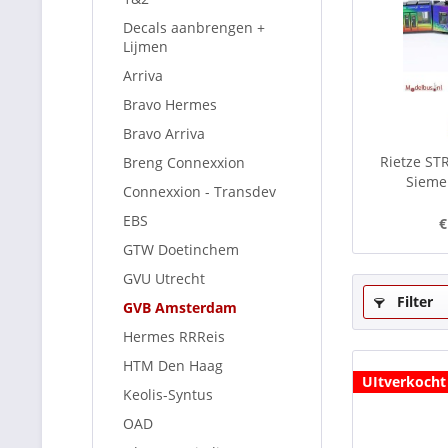
Decals aanbrengen +
Lijmen
Arriva
Bravo Hermes
Bravo Arriva
Rietze ST
Breng Connexxion
Sieme
Connexxion - Transdev
EBS
€
GTW Doetinchem
GVU Utrecht
Filter
GVB Amsterdam
Hermes RRReis
HTM Den Haag
UItverkocht
Keolis-Syntus
OAD