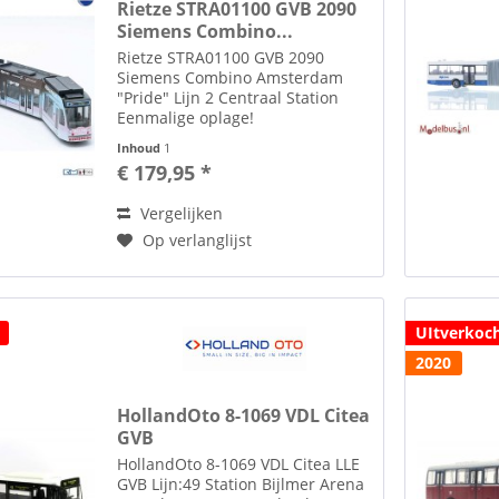
Rietze STRA01100 GVB 2090
Siemens Combino...
Rietze STRA01100 GVB 2090
Siemens Combino Amsterdam
"Pride" Lijn 2 Centraal Station
Eenmalige oplage!
Ongemotoriseerd!. Wilt u een
Inhoud
1
miniatuur van de tram die
€ 179,95 *
speciaal is ontworpen voor de
"Pride" in uw collectie? Reageer
Vergelijken
dan snel! Wij...
Op verlanglijst
UItverkoc
2020
HollandOto 8-1069 VDL Citea
GVB
HollandOto 8-1069 VDL Citea LLE
GVB Lijn:49 Station Bijlmer Arena