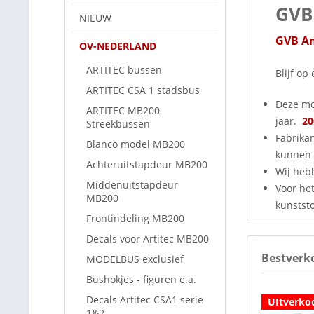
GVB
NIEUW
GVB Am
OV-NEDERLAND
ARTITEC bussen
Blijf o
ARTITEC CSA 1 stadsbus
Deze mo
ARTITEC MB200
jaar.
20
Streekbussen
Fabrika
Blanco model MB200
kunnen 
Achteruitstapdeur MB200
Wij heb
Middenuitstapdeur
Voor het
MB200
kunststo
Frontindeling MB200
Decals voor Artitec MB200
Bestverk
MODELBUS exclusief
Bushokjes - figuren e.a.
Decals Artitec CSA1 serie
UItverko
1&2