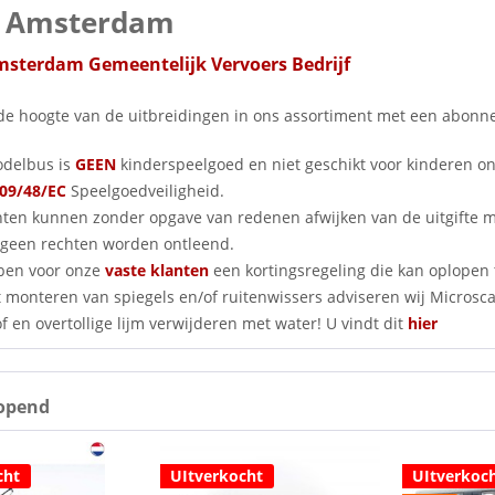
 Amsterdam
sterdam Gemeentelijk Vervoers Bedrijf
p de hoogte van de uitbreidingen in ons assortiment met een abo
delbus is
GEEN
kinderspeelgoed en niet geschikt voor kinderen o
09/48/EC
Speelgoedveiligheid.
nten kunnen zonder opgave van redenen afwijken van de uitgifte
geen rechten worden ontleend.
ben voor onze
vaste klanten
een kortingsregeling die kan oplopen 
 monteren van spiegels en/of ruitenwissers adviseren wij Microscale
f en overtollige lijm verwijderen met water! U vindt dit
hier
opend
cht
UItverkocht
UItverkoc