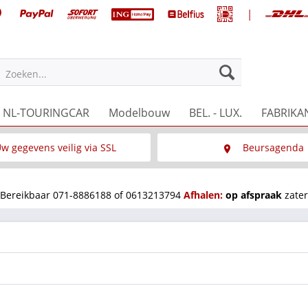
|
Zoeken...
NL-TOURINGCAR
Modelbouw
BEL. - LUX.
FABRIKA
w gegevens veilig via SSL
Beursagenda
Wat is SSL
Wij staan op diverse 
Bereikbaar 071-8886188 of 0613213794
Afhalen:
op afspraak
zater