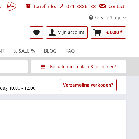
Tarief info:
071-8886188
Contact
Service/hulp
Mijn account
€ 0,00 *
NT
% SALE %
BLOG
FAQ
Betaalopties ook in 3 termijnen!
beurzen
Via Multisafepay (veilig via SSL)
Verzameling verkopen?
dag 10.00 - 12.00