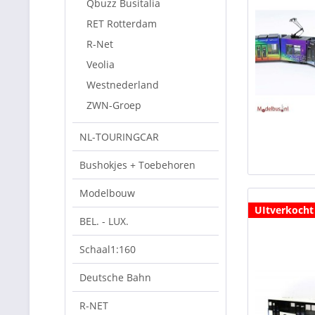
Qbuzz Busitalia
RET Rotterdam
R-Net
Veolia
Westnederland
ZWN-Groep
NL-TOURINGCAR
Bushokjes + Toebehoren
Modelbouw
UItverkocht
BEL. - LUX.
Schaal1:160
Deutsche Bahn
R-NET