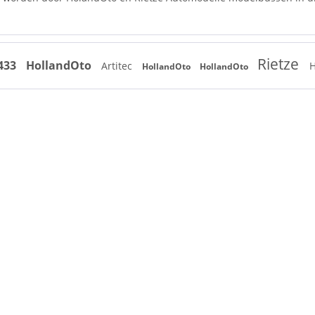
Rietze
6433
HollandOto
Artitec
H
HollandOto
HollandOto