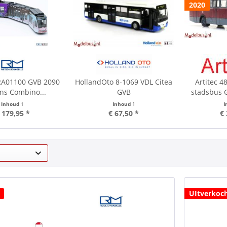
2020
RA01100 GVB 2090
HollandOto 8-1069 VDL Citea
Artitec 4
ns Combino...
GVB
stadsbus 
Inhoud
1
Inhoud
1
I
 179,95 *
€ 67,50 *
€ 
UItverkoc