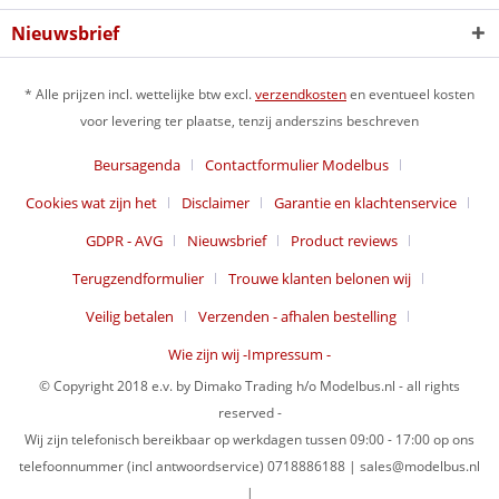
Nieuwsbrief
* Alle prijzen incl. wettelijke btw excl.
verzendkosten
en eventueel kosten
voor levering ter plaatse, tenzij anderszins beschreven
Beursagenda
Contactformulier Modelbus
Cookies wat zijn het
Disclaimer
Garantie en klachtenservice
GDPR - AVG
Nieuwsbrief
Product reviews
Terugzendformulier
Trouwe klanten belonen wij
Veilig betalen
Verzenden - afhalen bestelling
Wie zijn wij -Impressum -
© Copyright 2018 e.v. by Dimako Trading h/o Modelbus.nl - all rights
reserved -
Wij zijn telefonisch bereikbaar op werkdagen tussen 09:00 - 17:00 op ons
telefoonnummer (incl antwoordservice) 0718886188 | sales@modelbus.nl
|