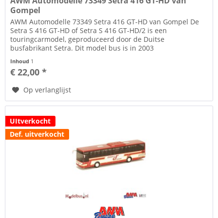
AWM Automodelle 73349 Setra 416 GT-HD van
Gompel
AWM Automodelle 73349 Setra 416 GT-HD van Gompel De
Setra S 416 GT-HD of Setra S 416 GT-HD/2 is een
touringcarmodel, geproduceerd door de Duitse
busfabrikant Setra. Dit model bus is in 2003
geïntroduceerd. Dit type bus heeft twee...
Inhoud
1
€ 22,00 *
Op verlanglijst
UItverkocht
Def. uitverkocht