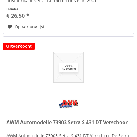
busfabrikant Setra. Dit model bus is in 2001
geïntroduceerd. De Setra S 431 DT is een dubbeldeks...
Inhoud
1
€ 26,50 *
Op verlanglijst
UItverkocht
AWM Automodelle 73903 Setra S 431 DT Verschoor
AWM Automodelle 73903 Setra S 431 DT Verschoor De Setra