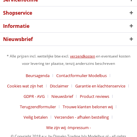
Shopservice
Informatie
Nieuwsbrief
* Alle prijzen incl. wettelijke btw excl.
verzendkosten
en eventueel kosten
voor levering ter plaatse, tenzij anderszins beschreven
Beursagenda
Contactformulier Modelbus
Cookies wat zijn het
Disclaimer
Garantie en klachtenservice
GDPR - AVG
Nieuwsbrief
Product reviews
Terugzendformulier
Trouwe klanten belonen wij
Veilig betalen
Verzenden - afhalen bestelling
Wie zijn wij -Impressum -
© Copyright 2018 e.v. by Dimako Trading h/o Modelbus.nl - all rights