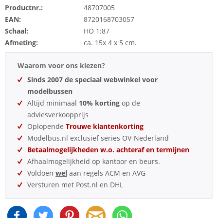
Productnr.:
48707005
EAN:
8720168703057
Schaal:
HO 1:87
Afmeting:
ca. 15x 4 x 5 cm.
Waarom voor ons kiezen?
Sinds 2007 de speciaal webwinkel voor
modelbussen
Altijd minimaal
10% korting
op de
adviesverkoopprijs
Oplopende
Trouwe klantenkorting
Modelbus.nl exclusief series OV-Nederland
Betaalmogelijkheden w.o. achteraf en termijnen
Afhaalmogelijkheid op kantoor en beurs.
Voldoen
wel
aan regels ACM en AVG
Versturen met Post.nl en DHL