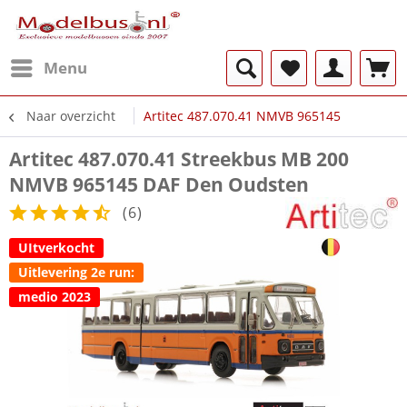
Menu
Naar overzicht
Artitec 487.070.41 NMVB 965145
Artitec 487.070.41 Streekbus MB 200
NMVB 965145 DAF Den Oudsten
(
6
)
UItverkocht
Uitlevering 2e run:
medio 2023