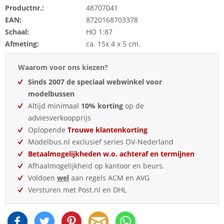
Productnr.:
48707041
EAN:
8720168703378
Schaal:
HO 1:87
Afmeting:
ca. 15x 4 x 5 cm.
Waarom voor ons kiezen?
Sinds 2007 de speciaal webwinkel voor
modelbussen
Altijd minimaal
10% korting
op de
adviesverkoopprijs
Oplopende
Trouwe klantenkorting
Modelbus.nl exclusief series OV-Nederland
Betaalmogelijkheden w.o. achteraf en termijnen
Afhaalmogelijkheid op kantoor en beurs.
Voldoen
wel
aan regels ACM en AVG
Versturen met Post.nl en DHL