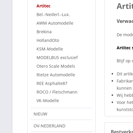
Art
Artitec
Bel.-Nederl.-Lux.
Verwac
AWM Automodelle
Brekina
De model
HollandOto
Artitec
s
KSM-Modelle
MODELBUS exclusief
Blijf o
Otero Scale Models
Dit artik
Rietze Automodelle
Fabrika
REE Asphalte87
kunnen 
ROCO / Fleischmann
Wij heb
VK-Modelle
Voor het
kunststo
NIEUW
OV-NEDERLAND
Bestverk