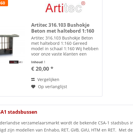
160
Artitec 316.103 Bushokje
Beton met haltebord 1:160
Artitec 316.103 Bushokje Beton
met haltebord 1:160 Gereed
model in schaal 1:160 Wij hebben
voor onze vaste klanten een
kortingsregeling die kan oplopen
Inhoud
1
tot 5% info hier Deze modelbus is
€ 20,00 *
geen kinderspeelgoed en niet
geschikt voor kinderen...
Vergelijken
Op verlanglijst
CSA1 stadsbussen
derlandse verzamelaarsmarkt wordt de bekende CSA-1 stadsbus in 
gd zijn modellen van Enhabo, RET, GVB, GVU, HTM en RET. Met de 