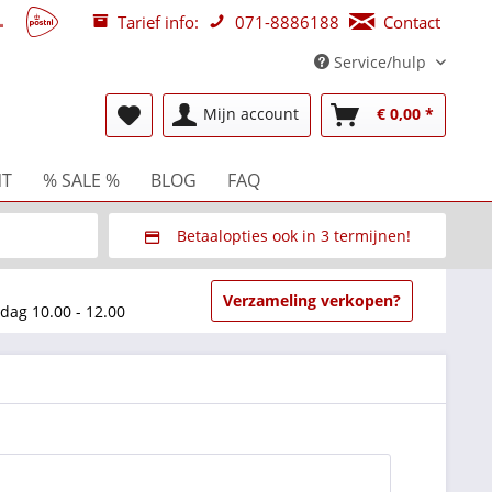
Tarief info:
071-8886188
Contact
Service/hulp
Mijn account
€ 0,00 *
NT
% SALE %
BLOG
FAQ
Betaalopties ook in 3 termijnen!
beurzen
Via Multisafepay (veilig via SSL)
Verzameling verkopen?
dag 10.00 - 12.00