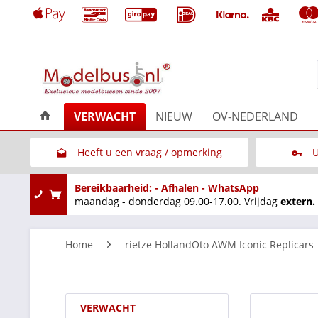
VERWACHT
NIEUW
OV-NEDERLAND
Heeft u een vraag / opmerking
U
Link naar het contactformulier
Bereikbaarheid: - Afhalen - WhatsApp
maandag - donderdag 09.00-17.00. Vrijdag
extern.
Home
rietze HollandOto AWM Iconic Replicars
VERWACHT