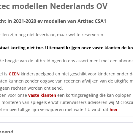
itec modellen Nederlands OV
ht in 2021-2020 ev modellen van Artitec CSA1
len zijn nog niet leverbaar, maar wel te reserveren.
taat korting niet toe. Uiteraard krijgen onze vaste klanten de ko
p de hoogte van de uitbreidingen in ons assortiment met een abo
el is
GEEN
kinderspeelgoed en niet geschikt voor kinderen onder d
nten kunnen zonder opgave van redenen afwijken van de uitgifte
geen rechten worden ontleend.
ben voor onze
vaste klanten
een kortingsregeling die kan oplopen 
 monteren van spiegels en/of ruitenwissers adviseren wij Microscale
f en overtollige lijm verwijderen met water! U vindt dit
hier
opend