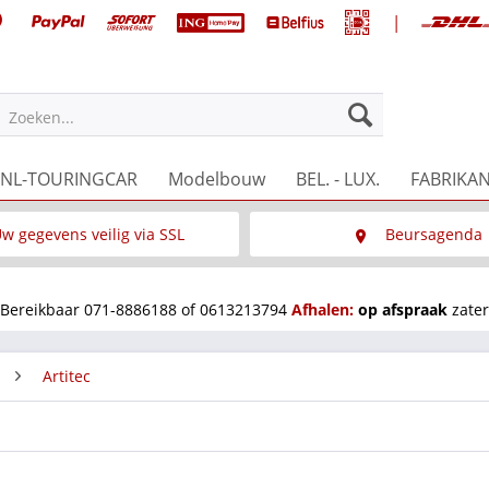
|
Zoeken...
NL-TOURINGCAR
Modelbouw
BEL. - LUX.
FABRIKA
w gegevens veilig via SSL
Beursagenda
Wat is SSL
Wij staan op diverse 
Bereikbaar 071-8886188 of 0613213794
Afhalen:
op afspraak
zater
Artitec