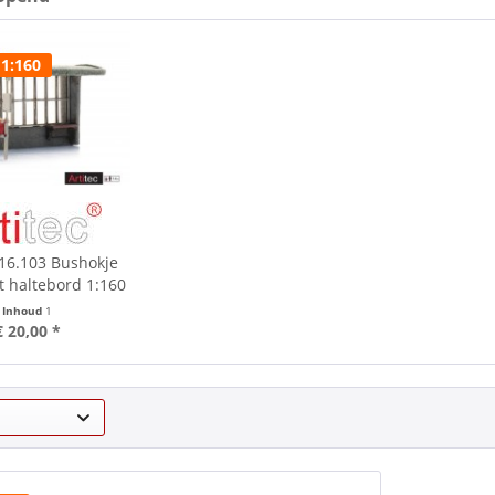
 1:160
316.103 Bushokje
 haltebord 1:160
Inhoud
1
€ 20,00 *