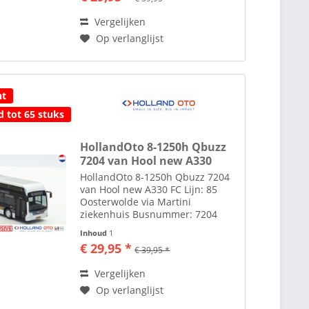
aangegeven. Qbuzz Groningen...
Vergelijken
Op verlanglijst
ht
d tot 65 stuks
HollandOto 8-1250h Qbuzz
7204 van Hool new A330
HollandOto 8-1250h Qbuzz 7204
van Hool new A330 FC Lijn: 85
Oosterwolde via Martini
ziekenhuis Busnummer: 7204
Kenteken: 53-BRG-9 Toebehoren
Inhoud
1
zoals spiegels etc. losbijgeleverd
€ 29,95 *
€ 39,95 *
in de verpakking. Alle modellen
zijn schaal H0 1:87 tenzij...
Vergelijken
Op verlanglijst