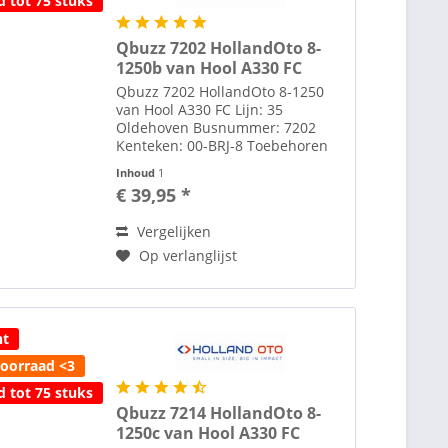
d tot 75 stuks
Qbuzz 7202 HollandOto 8-
1250b van Hool A330 FC
Qbuzz 7202 HollandOto 8-1250
van Hool A330 FC Lijn: 35
Oldehoven Busnummer: 7202
Kenteken: 00-BRJ-8 Toebehoren
zoals spiegels etc. losbijgeleverd
Inhoud
1
in de verpakking Alle modellen
€ 39,95 *
zijn schaal H0 1:87 tenzij anders
aangegeven. Voor het...
Vergelijken
Op verlanglijst
ht
voorraad <3
d tot 75 stuks
Qbuzz 7214 HollandOto 8-
1250c van Hool A330 FC