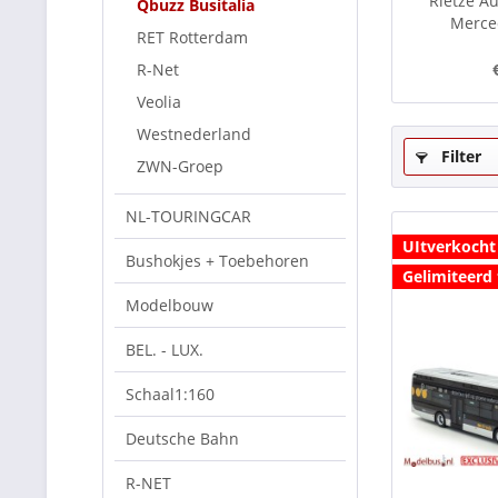
Rietze A
Qbuzz Busitalia
Merced
RET Rotterdam
R-Net
Veolia
Westnederland
Filter
ZWN-Groep
NL-TOURINGCAR
UItverkocht
Bushokjes + Toebehoren
Gelimiteerd 
Modelbouw
BEL. - LUX.
Schaal1:160
Deutsche Bahn
R-NET