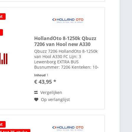
ht
t
HollandOto 8-1250k Qbuzz
7206 van Hool new A330
Qbuzz 7206 HollandOto 8-1250k
van Hool A330 FC Lijn: 3
Lewenborg EXTRA BUS
Busnummer: 7206 Kenteken: 10-
BRJ-8 Uitsluitend in combinatie
Inhoud
1
met de 5 lijnnummers
€ 43,95 *
Toebehoren zoals spiegels etc.
losbijgeleverd in de verpakking.
Vergelijken
Alle modellen...
Op verlanglijst
ht