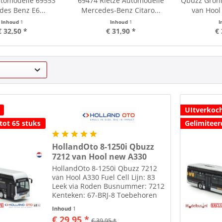
utomodelle 69553
69474 Rietze Automodelle
Qbuzz Gron
es Benz E6...
Mercedes-Benz Citaro...
van Hool
Inhoud
1
Inhoud
1
I
€ 32,50 *
€ 31,90 *
€ 
UItverkoc
tot 65 stuks
Gelimiteer
HollandOto 8-1250i Qbuzz
7212 van Hool new A330
HollandOto 8-1250i Qbuzz 7212
van Hool A330 Fuel Cell Lijn: 83
Leek via Roden Busnummer: 7212
Kenteken: 67-BRJ-8 Toebehoren
zoals spiegels etc. losbijgeleverd
Inhoud
1
in de verpakking. Alle modellen
€ 29,95 *
€ 39,95 *
zijn schaal H0 1:87 tenzij anders