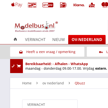
VERWACHT
NIEUW
OV-NEDERLAND
Heeft u een vraag / opmerking
U
Link naar het contactformulier
Bereikbaarheid: - Afhalen - WhatsApp
maandag - donderdag 09.00-17.00. Vrijdag
extern.
Home
ov nederland
Qbuzz
VERWACHT