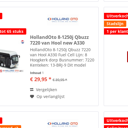
UItverkoc
Stadslijn
tot 65 stuks
1 per klan
HollandOto 8-1250j Qbuzz
7220 van Hool new A330
HollandOto 8-1250j Qbuzz 7220
van Hool A330 Fuel Cell Lijn: 8
Hoogkerk dorp Busnummer: 7220
Kenteken: 13-BRJ-9 Dit model
past qua bestemming bij de
Inhoud
1
speciale Gado versie van HB
€ 29,95 *
€ 39,95 *
model (MB200 in CSA1 kleuren)
Toebehoren zoals spiegels etc....
Vergelijken
Op verlanglijst
UItverkoc