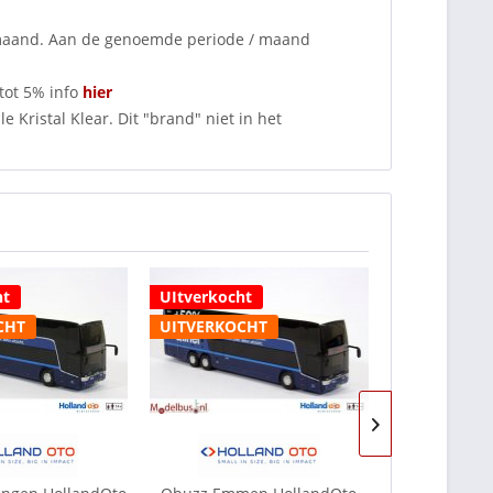
 maand. Aan de genoemde periode / maand
tot 5% info
hier
 Kristal Klear. Dit "brand" niet in het
ht
UItverkocht
UItverkocht
CHT
UITVERKOCHT
juli - aug. 2