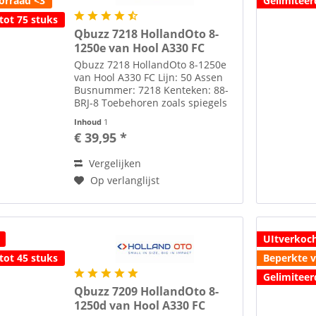
orraad <3
Gelimiteer
tot 75 stuks
Qbuzz 7218 HollandOto 8-
1250e van Hool A330 FC
Qbuzz 7218 HollandOto 8-1250e
van Hool A330 FC Lijn: 50 Assen
Busnummer: 7218 Kenteken: 88-
BRJ-8 Toebehoren zoals spiegels
etc. losbijgeleverd in de
Inhoud
1
verpakking Alle modellen zijn
€ 39,95 *
schaal H0 1:87 tenzij anders
aangegeven. Voor het monteren...
Vergelijken
Op verlanglijst
UItverkoc
tot 45 stuks
Beperkte 
Gelimiteer
Qbuzz 7209 HollandOto 8-
1250d van Hool A330 FC