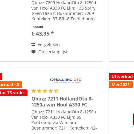
Qbuzz 7209 HollandOto 8-1250d
van Hool A330 FC Lijn: 133 Sorry
Geen Dienst Busnummer: 7209
Kenteken: 37-BRJ-8 Toebehoren
zoals spiegels etc. losbijgeleverd
Inhoud
1
in de verpakking Alle modellen
€ 43,95 *
zijn schaal H0 1:87 tenzij anders
aangegeven. Voor...
Vergelijken
Op verlanglijst
UItverkoc
orraad <3
Mei 2021
tot 75 stuks
Qbuzz 7211 HollandOto 8-
1250a van Hool A330 FC
Qbuzz 7211 HollandOto 8-1250a
van Hool A330 FC Lijn: 65
Zoutkamp via Winsum
Busnummer: 7211 Kenteken: 42-
BRJ-8 Toebehoren zoals spiegels