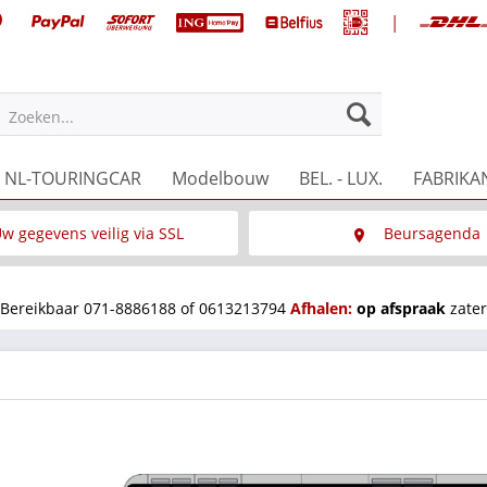
|
Zoeken...
NL-TOURINGCAR
Modelbouw
BEL. - LUX.
FABRIKA
w gegevens veilig via SSL
Beursagenda
Wat is SSL
Wij staan op diverse 
Bereikbaar 071-8886188 of 0613213794
Afhalen:
op afspraak
zater