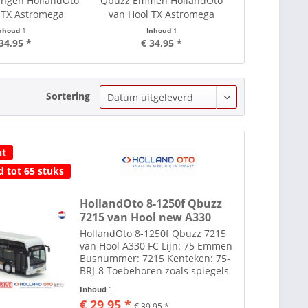
ingen HollandOto
Qbuzz Emmen HollandOto
Rietze 72737 
 TX Astromega
van Hool TX Astromega
CNG
nhoud
1
Inhoud
1
In
34,95 *
€ 34,95 *
€ 29,50
Sortering
ht
d tot 65 stuks
HollandOto 8-1250f Qbuzz
7215 van Hool new A330
HollandOto 8-1250f Qbuzz 7215
van Hool A330 FC Lijn: 75 Emmen
Busnummer: 7215 Kenteken: 75-
BRJ-8 Toebehoren zoals spiegels
etc. losbijgeleverd in de
Inhoud
1
verpakking. Alle modellen zijn
€ 29,95 *
€ 39,95 *
schaal H0 1:87 tenzij anders