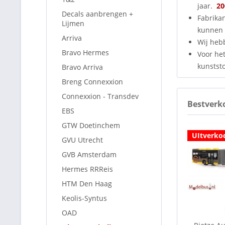
jaar.
20
Decals aanbrengen +
Fabrika
Lijmen
kunnen 
Arriva
Wij heb
Bravo Hermes
Voor het
kunststo
Bravo Arriva
Breng Connexxion
Connexxion - Transdev
Bestverk
EBS
GTW Doetinchem
UItverko
GVU Utrecht
GVB Amsterdam
Hermes RRReis
HTM Den Haag
Keolis-Syntus
OAD