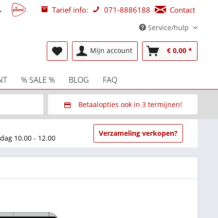
Tarief info:
071-8886188
Contact
Service/hulp
Mijn account
€ 0,00 *
NT
% SALE %
BLOG
FAQ
Betaalopties ook in 3 termijnen!
beurzen
Via Multisafepay (veilig via SSL)
Verzameling verkopen?
dag 10.00 - 12.00