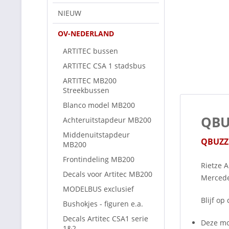
NIEUW
OV-NEDERLAND
ARTITEC bussen
ARTITEC CSA 1 stadsbus
ARTITEC MB200
Streekbussen
Blanco model MB200
QBUZ
Achteruitstapdeur MB200
Middenuitstapdeur
QBUZZ 
MB200
Frontindeling MB200
Rietze 
Decals voor Artitec MB200
Mercede
MODELBUS exclusief
Blijf o
Bushokjes - figuren e.a.
Decals Artitec CSA1 serie
Deze mo
1&2