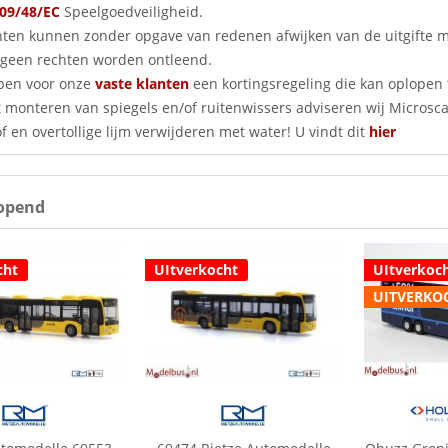
09/48/EC
Speelgoedveiligheid.
nten kunnen zonder opgave van redenen afwijken van de uitgifte
geen rechten worden ontleend.
ben voor onze
vaste klanten
een kortingsregeling die kan oplopen 
 monteren van spiegels en/of ruitenwissers adviseren wij Microscale
f en overtollige lijm verwijderen met water! U vindt dit
hier
opend
cht
UItverkocht
UItverkoc
UITVERKO