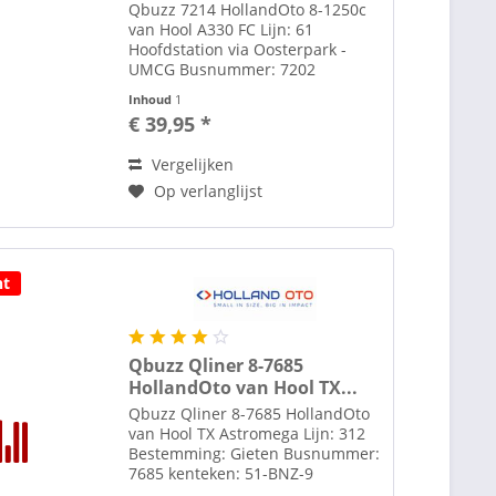
Qbuzz 7214 HollandOto 8-1250c
van Hool A330 FC Lijn: 61
Hoofdstation via Oosterpark -
UMCG Busnummer: 7202
Kenteken: 71-BRJ-8 Toebehoren
Inhoud
1
zoals spiegels etc. losbijgeleverd
€ 39,95 *
in de verpakking Alle modellen
zijn schaal H0 1:87 tenzij
Vergelijken
anders...
Op verlanglijst
ht
Qbuzz Qliner 8-7685
HollandOto van Hool TX...
Qbuzz Qliner 8-7685 HollandOto
van Hool TX Astromega Lijn: 312
Bestemming: Gieten Busnummer:
7685 kenteken: 51-BNZ-9
Exclusief Modelbus.nl Oplage 100