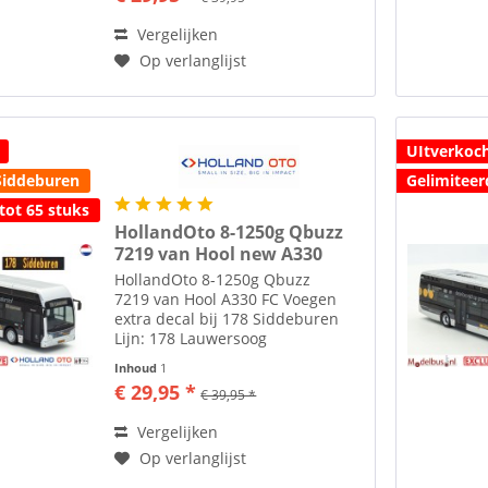
aangegeven....
Vergelijken
Op verlanglijst
UItverkoc
 Siddeburen
Gelimiteer
tot 65 stuks
HollandOto 8-1250g Qbuzz
7219 van Hool new A330
HollandOto 8-1250g Qbuzz
7219 van Hool A330 FC Voegen
extra decal bij 178 Siddeburen
Lijn: 178 Lauwersoog
Busnummer: 7219 Kenteken: 04-
Inhoud
1
BRJ-9 Toebehoren zoals spiegels
€ 29,95 *
€ 39,95 *
etc. losbijgeleverd in de
verpakking. Alle modellen zijn
Vergelijken
schaal H0...
Op verlanglijst