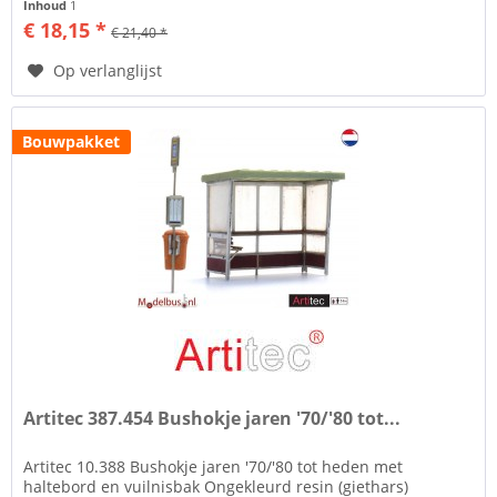
Inhoud
1
€ 18,15 *
€ 21,40 *
Op verlanglijst
Bouwpakket
Artitec 387.454 Bushokje jaren '70/'80 tot...
Artitec 10.388 Bushokje jaren '70/'80 tot heden met
haltebord en vuilnisbak Ongekleurd resin (giethars)