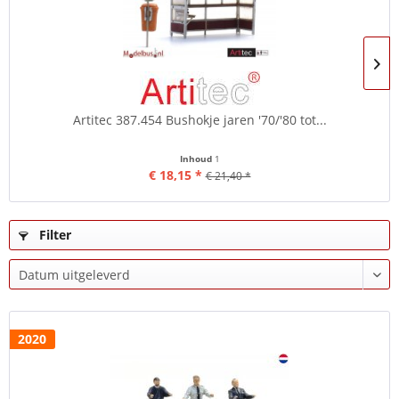
Artitec 387.454 Bushokje jaren '70/'80 tot...
Inhoud
1
€ 18,15 *
€ 21,40 *
Filter
2020