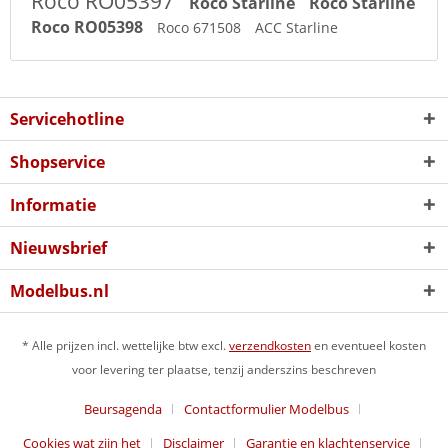
Roco RO05397
Roco Starline
Roco Starline
Roco RO05398
Roco 671508
ACC Starline
Servicehotline
Shopservice
Informatie
Nieuwsbrief
Modelbus.nl
* Alle prijzen incl. wettelijke btw excl.
verzendkosten
en eventueel kosten
voor levering ter plaatse, tenzij anderszins beschreven
Beursagenda
Contactformulier Modelbus
Cookies wat zijn het
Disclaimer
Garantie en klachtenservice