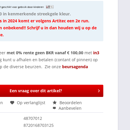
 in kenmerkende streekgele kleur.
s in 2024 komt er volgens Artitec een 2e run.
 onbekend!! Schrijf u in dan houden wij u op de
e.
eer
met 0% rente geen BKR vanaf € 100,00
met
in3
g kunt u afhalen en betalen (contant of pinnen) op
op de diverse beurzen. Zie onze
beursagenda
Een vraag over dit artikel?
en
Op verlanglijst
Beoordelen
Aanbevelen
48707012
8720168703125