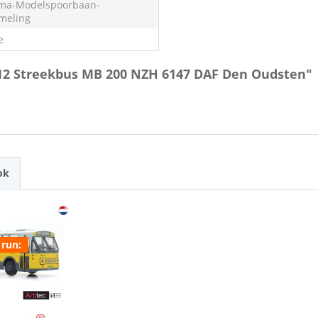
ma-Modelspoorbaan-
meling
e
0.12 Streekbus MB 200 NZH 6147 DAF Den Oudsten"
ok
 run: