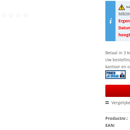
MB200
Ergen
Datum
hoogt
Betaal in 3 k
Uw bestellin
kantoor en 
Vergelijk
Productnr.:
EAN: