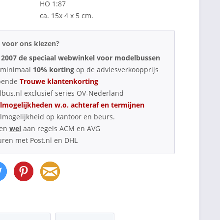
HO 1:87
ca. 15x 4 x 5 cm.
voor ons kiezen?
 2007 de speciaal webwinkel voor modelbussen
d minimaal
10% korting
op de adviesverkoopprijs
pende
Trouwe klantenkorting
bus.nl exclusief series OV-Nederland
lmogelijkheden w.o. achteraf en termijnen
lmogelijkheid op kantoor en beurs.
oen
wel
aan regels ACM en AVG
uren met Post.nl en DHL