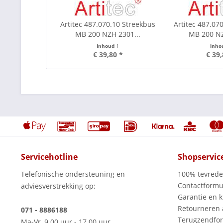
Artitec 487.070.10 Streekbus
Artitec 487.07
MB 200 NZH 2301...
MB 200 NZ
Inhoud
1
Inho
€ 39,80 *
€ 39,
Servicehotline
Shopservic
Telefonische ondersteuning en
100% tevred
Contactformu
adviesverstrekking op:
Garantie en k
Retourneren
071 - 8886188
Terugzendfor
Ma-Vr, 9.00 uur - 17.00 uur