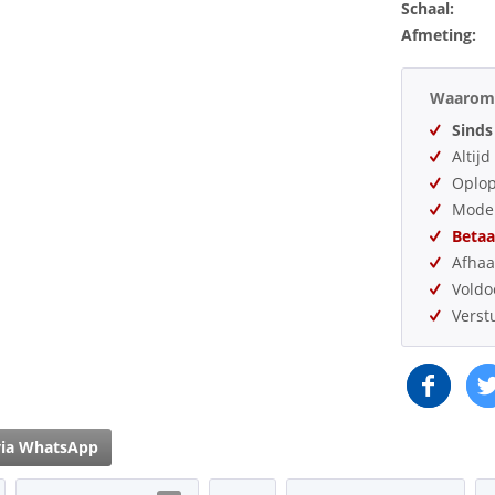
Schaal:
Afmeting:
Waarom 
Sinds
Altij
Oplo
Model
Betaa
Afhaa
Vold
Verst
via WhatsApp