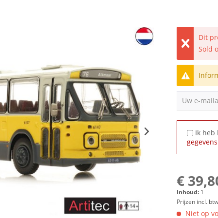
Dit p
Sold 
Infor
Uw e-mail
Ik heb
gegevens
€ 39,8
Inhoud:
1
Prijzen incl. bt
Niet op vo