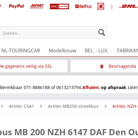
|
Zoeken...
NL-TOURINGCAR
Modelbouw
BEL. - LUX.
FABRIKA
w gegevens veilig via SSL
Beursagenda
Wat is SSL
Wij staan op diverse 
Bereikbaar 071-8886188 of 0613213794
Afhalen:
op afspraak
zater
Artitec CSA1
Artitec MB200 streekbus
Artitec NZH
ekbus MB 200 NZH 6147 DAF Den O