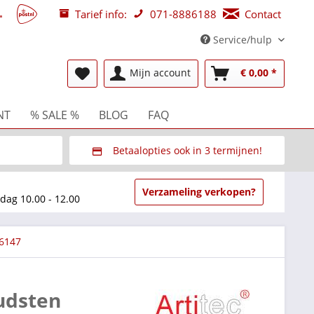
Tarief info:
071-8886188
Contact
Service/hulp
Mijn account
€ 0,00 *
NT
% SALE %
BLOG
FAQ
Betaalopties ook in 3 termijnen!
beurzen
Via Multisafepay (veilig via SSL)
Verzameling verkopen?
dag 10.00 - 12.00
 6147
udsten