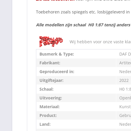
Toebehoren zoals spiegels etc. losbijgeleverd i
Alle modellen zijn schaal H0 1:87 tenzij ander
Wij hebben voor onze vaste kla
Busmerk & Type:
DAF D
Fabrikant:
Artite
Geproduceerd in:
Neder
Uitgiftejaar:
2022
Schaal:
H0 1:
Uitvoering:
Openb
Materiaal:
Kunst
Product:
Gebru
Land:
Neder