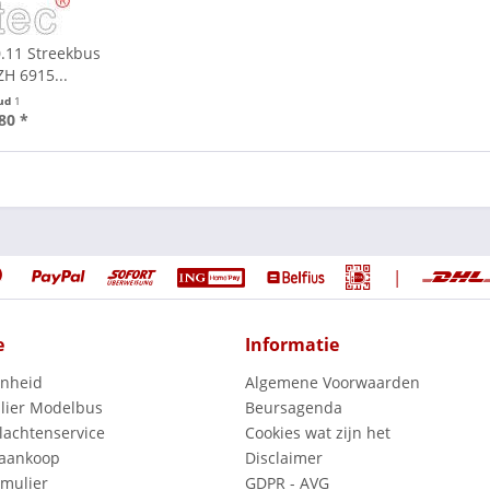
0.11 Streekbus
H 6915...
ud
1
80 *
|
e
Informatie
enheid
Algemene Voorwaarden
lier Modelbus
Beursagenda
lachtenservice
Cookies wat zijn het
 aankoop
Disclaimer
mulier
GDPR - AVG