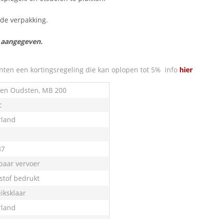
n de verpakking.
s aangegeven.
nten een kortingsregeling die kan oplopen tot 5% info
hier
en Oudsten, MB 200
c
land
87
aar vervoer
stof bedrukt
iksklaar
land