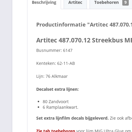
Beschrijving
Artitec
Toebehoren
9
Productinformatie "Artitec 487.07
Artitec 487.070.12 Streekbus 
Busnummer: 6147
Kenteken: 62-11-AB
Lijn: 76 Alkmaar
Decalset extra lijnen:
80 Zandvoort
6 Ramplaankwart.
Set extra lijnfilm decals bijgeleverd.
Zie ook afb
Zie tab toebehoren
voor lijm MIG Ultra Glue om 