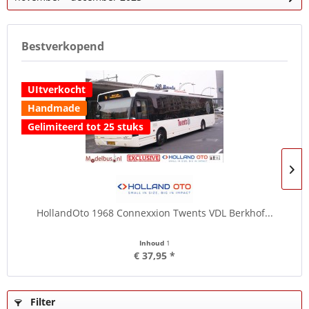
Bestverkopend
UItverkocht
Handmade
Gelimiteerd tot 25 stuks
HollandOto 1968 Connexxion Twents VDL Berkhof...
Inhoud
1
€ 37,95 *
Filter