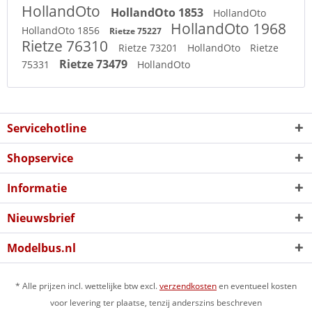
HollandOto
HollandOto 1853
HollandOto
HollandOto 1968
HollandOto 1856
Rietze 75227
Rietze 76310
Rietze 73201
HollandOto
Rietze
Rietze 73479
75331
HollandOto
Servicehotline
Shopservice
Informatie
Nieuwsbrief
Modelbus.nl
* Alle prijzen incl. wettelijke btw excl.
verzendkosten
en eventueel kosten
voor levering ter plaatse, tenzij anderszins beschreven