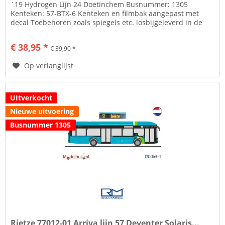
´19 Hydrogen Lijn 24 Doetinchem Busnummer: 1305
Kenteken: 57-BTX-6 Kenteken en filmbak aangepast met
decal Toebehoren zoals spiegels etc. losbijgeleverd in de
verpakking Rietze...
€ 38,95 *
€ 39,90 *
Op verlanglijst
UItverkocht
Nieuwe uitvoering
Busnummer 1305
Rietze 77012-01 Arriva lijn 57 Deventer Solaris...