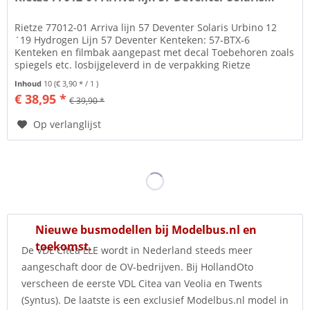
Rietze 77012-01 Arriva lijn 57 Deventer Solaris Urbino 12
´19 Hydrogen Lijn 57 Deventer Kenteken: 57-BTX-6
Kenteken en filmbak aangepast met decal Toebehoren zoals
spiegels etc. losbijgeleverd in de verpakking Rietze
Automodelle Al ruim...
Inhoud
10
(€ 3,90 * / 1 )
€ 38,95 *
€ 39,90 *
Op verlanglijst
Nieuwe busmodellen bij Modelbus.nl en
toekomst.
De VDL Citea LLE wordt in Nederland steeds meer
aangeschaft door de OV-bedrijven. Bij HollandOto
verscheen de eerste VDL Citea van Veolia en Twents
(Syntus). De laatste is een exclusief Modelbus.nl model in