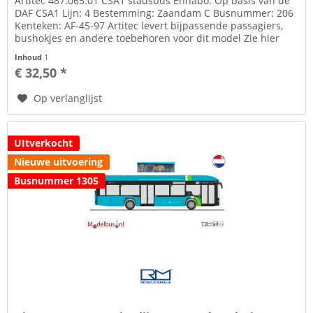
Artitec 487.065.01 CSA1 stadsbus Enhabo. Op basis van de
DAF CSA1 Lijn: 4 Bestemming: Zaandam C Busnummer: 206
Kenteken: AF-45-97 Artitec levert bijpassende passagiers,
bushokjes en andere toebehoren voor dit model Zie hier
Voor het...
Inhoud
1
€ 32,50 *
Op verlanglijst
UItverkocht
Nieuwe uitvoering
Busnummer 1305