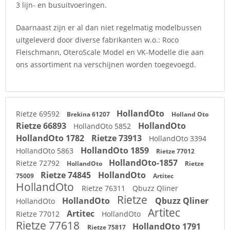
3 lijn- en busuitvoeringen.
Daarnaast zijn er al dan niet regelmatig modelbussen
uitgeleverd door diverse fabrikanten w.o.: Roco
Fleischmann, OteroScale Model en VK-Modelle die aan
ons assortiment na verschijnen worden toegevoegd.
HollandOto
Rietze 69592
Brekina 61207
Holland Oto
Rietze 66893
HollandOto
HollandOto 5852
HollandOto 1782
Rietze 73913
HollandOto 3394
HollandOto 1859
HollandOto 5863
Rietze 77012
HollandOto-1857
Rietze 72792
HollandOto
Rietze
Rietze 74845
HollandOto
75009
Artitec
HollandOto
Rietze 76311
Qbuzz Qliner
Rietze
HollandOto
Qbuzz Qliner
HollandOto
Artitec
Artitec
Rietze 77012
HollandOto
Rietze 77618
HollandOto 1791
Rietze 75817