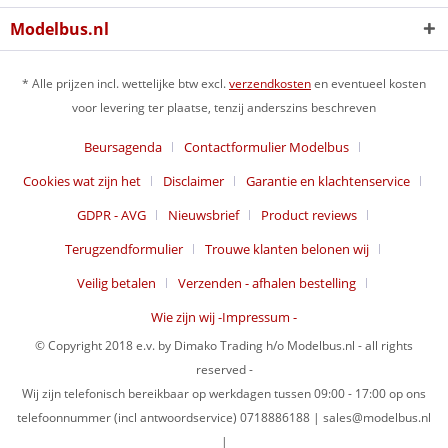
Modelbus.nl
* Alle prijzen incl. wettelijke btw excl.
verzendkosten
en eventueel kosten
voor levering ter plaatse, tenzij anderszins beschreven
Beursagenda
Contactformulier Modelbus
Cookies wat zijn het
Disclaimer
Garantie en klachtenservice
GDPR - AVG
Nieuwsbrief
Product reviews
Terugzendformulier
Trouwe klanten belonen wij
Veilig betalen
Verzenden - afhalen bestelling
Wie zijn wij -Impressum -
© Copyright 2018 e.v. by Dimako Trading h/o Modelbus.nl - all rights
reserved -
Wij zijn telefonisch bereikbaar op werkdagen tussen 09:00 - 17:00 op ons
telefoonnummer (incl antwoordservice) 0718886188 | sales@modelbus.nl
|