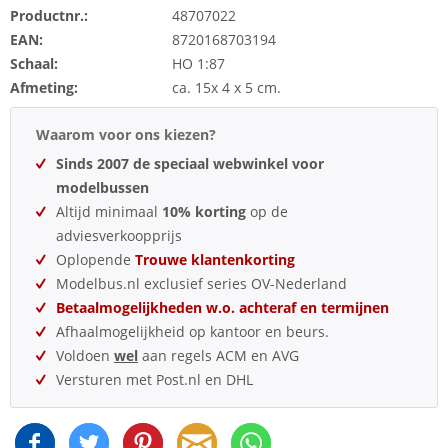
Productnr.:
48707022
EAN:
8720168703194
Schaal:
HO 1:87
Afmeting:
ca. 15x 4 x 5 cm.
Waarom voor ons kiezen?
Sinds 2007 de speciaal webwinkel voor
modelbussen
Altijd minimaal
10% korting
op de
adviesverkoopprijs
Oplopende
Trouwe klantenkorting
Modelbus.nl exclusief series OV-Nederland
Betaalmogelijkheden w.o. achteraf en termijnen
Afhaalmogelijkheid op kantoor en beurs.
Voldoen
wel
aan regels ACM en AVG
Versturen met Post.nl en DHL