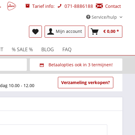
Tarief info:
071-8886188
Contact
Service/hulp
NT
% SALE %
BLOG
FAQ
Mijn account
€ 0,00 *
Betaalopties ook in 3 termijnen!
beurzen
Via Multisafepay (veilig via SSL)
Verzameling verkopen?
dag 10.00 - 12.00