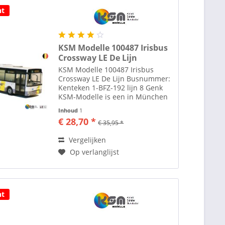
ht
KSM Modelle 100487 Irisbus
Crossway LE De Lijn
KSM Modelle 100487 Irisbus
Crossway LE De Lijn Busnummer:
Kenteken 1-BFZ-192 lijn 8 Genk
KSM-Modelle is een in München
(Duitsland) gevestigde
Inhoud
1
onderneming die zich toelegt op
€ 28,70 *
€ 35,95 *
het maken van modelbussen.
Opgericht in februari 2021 met
Vergelijken
als...
Op verlanglijst
ht