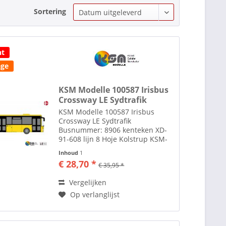
Sortering
ht
age
KSM Modelle 100587 Irisbus
Crossway LE Sydtrafik
KSM Modelle 100587 Irisbus
Crossway LE Sydtrafik
Busnummer: 8906 kenteken XD-
91-608 lijn 8 Hoje Kolstrup KSM-
Modelle is een in München
Inhoud
1
(Duitsland) gevestigde
€ 28,70 *
€ 35,95 *
onderneming die zich toelegt op
het maken van modelbussen.
Vergelijken
Opgericht in...
Op verlanglijst