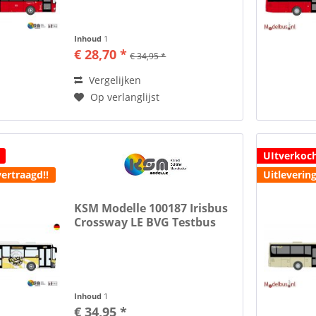
Inhoud
1
€ 28,70 *
€ 34,95 *
Vergelijken
Op verlanglijst
UItverkoc
vertraagd!!
Uitlevering
KSM Modelle 100187 Irisbus
Crossway LE BVG Testbus
Inhoud
1
€ 34,95 *