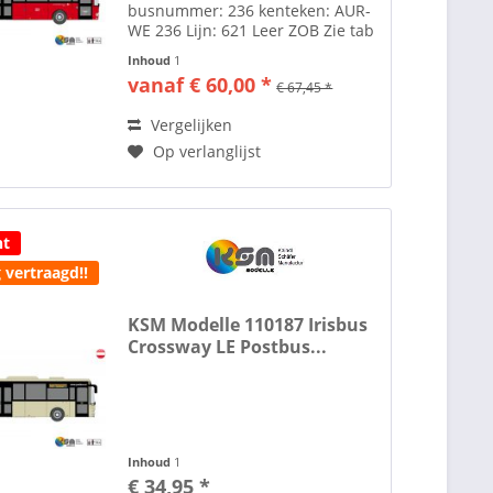
busnummer: 236 kenteken: AUR-
WE 236 Lijn: 621 Leer ZOB Zie tab
toebehoren voor lijm om spiegels
Inhoud
1
te plakken. Toebehoren zoals
vanaf € 60,00 *
€ 67,45 *
spiegels etc. losbijgeleverd in de
verpakking. Alle...
Vergelijken
Op verlanglijst
ht
 vertraagd!!
KSM Modelle 110187 Irisbus
Crossway LE Postbus...
Inhoud
1
€ 34,95 *