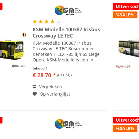
UItverkoc
%SALE%
KSM Modelle 100387 Irisbus
Crossway LE TEC
KSM Modelle 100387 Irisbus
Crossway LE TEC Busnummer:
Kenteken 1-ELX-785 lijn 65 Liege
Opera KSM-Modelle is een in
München (Duitsland) gevestigde
Inhoud
1
onderneming die zich toelegt op
€ 28,70 *
€ 35,95 *
het maken van modelbussen.
Opgericht in februari 2021 met...
Vergelijken
Op verlanglijst
UItverkoc
%SALE%