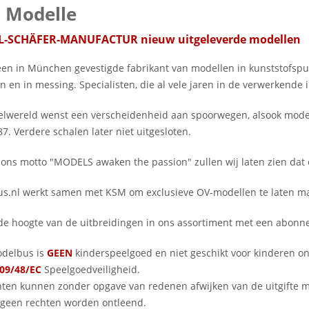
 Modelle
L-SCHÄFER-MANUFACTUR nieuw uitgeleverde modellen
een in München gevestigde fabrikant van modellen in kunststofspui
n en in messing. Specialisten, die al vele jaren in de verwerkende
lwereld wenst een verscheidenheid aan spoorwegen, alsook model
7. Verdere schalen later niet uitgesloten.
 ons motto "MODELS awaken the passion" zullen wij laten zien dat o
s.nl werkt samen met KSM om exclusieve OV-modellen te laten ma
p de hoogte van de uitbreidingen in ons assortiment met een abo
delbus is
GEEN
kinderspeelgoed en niet geschikt voor kinderen o
09/48/EC
Speelgoedveiligheid.
nten kunnen zonder opgave van redenen afwijken van de uitgifte
geen rechten worden ontleend.