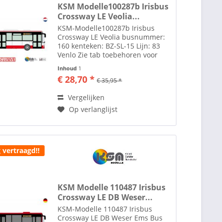
KSM Modelle100287b Irisbus
Crossway LE Veolia...
KSM-Modelle100287b Irisbus
Crossway LE Veolia busnummer:
160 kenteken: BZ-SL-15 Lijn: 83
Venlo Zie tab toebehoren voor
lijm om spiegels te plakken.
Inhoud
1
Toebehoren zoals spiegels etc.
€ 28,70 *
€ 35,95 *
losbijgeleverd in de verpakking.
Alle modellen zijn schaal...
Vergelijken
Op verlanglijst
 vertraagd!!
KSM Modelle 110487 Irisbus
Crossway LE DB Weser...
KSM-Modelle 110487 Irisbus
Crossway LE DB Weser Ems Bus