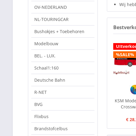
Wij heb
OV-NEDERLAND
NL-TOURINGCAR
Bestverk
Bushokjes + Toebehoren
Modelbouw
UItverko
%SALE%
BEL. - LUX.
Schaal1:160
Deutsche Bahn
R-NET
KSM Model
BVG
Crosswa
Flixbus
€ 28
Brandstofcelbus