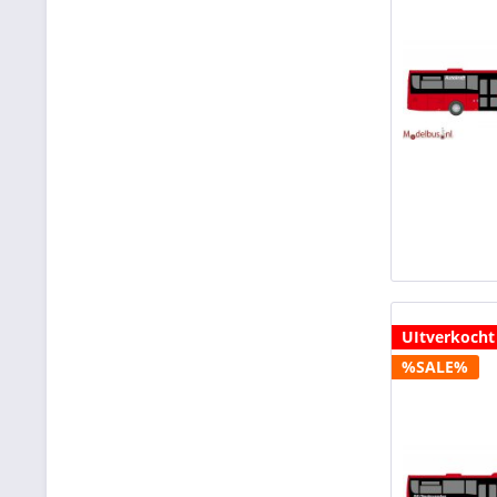
UItverkocht
%SALE%