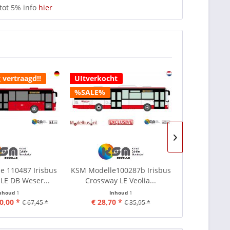
tot 5% info
hier
 vertraagd!!
UItverkocht
%SALE%
%SALE%
e 110487 Irisbus
KSM Modelle100287b Irisbus
KSM Modelle1
LE DB Weser...
Crossway LE Veolia...
Crossway 
nhoud
1
Inhoud
1
In
0,00 *
€ 28,70 *
€ 28,70
€ 67,45 *
€ 35,95 *