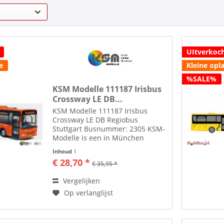
UItverkoc
e
Kleine opl
%SALE%
KSM Modelle 111187 Irisbus
Crossway LE DB...
KSM Modelle 111187 Irisbus
Crossway LE DB Regiobus
Stuttgart Busnummer: 2305 KSM-
Modelle is een in München
(Duitsland) gevestigde
Inhoud
1
onderneming die zich toelegt op
€ 28,70 *
€ 35,95 *
het maken van modelbussen.
Opgericht in februari 2021 met
Vergelijken
als doel het...
Op verlanglijst