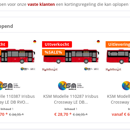
ben voor onze
vaste klanten
een kortingsregeling die kan oplopen 
opend
cht
UItverkocht
Uitlevering
%SALE%
le 110387 Irisbus
KSM Modelle 110287 Irisbus
KSM Modell
y LE DB RVO...
Crossway LE DB...
Crossway 
Inhoud
1
Inhoud
1
I
,70 *
€ 28,70 *
vanaf € 6
€ 34,95 *
€ 34,95 *