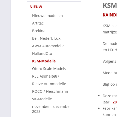
KSM
NIEUW
KAIND
Nieuwe modellen
Artitec
KSM is 
Brekina
matrijze
Bel.-Nederl.-Lux.
De mode
AWM Automodelle
en H01:8
HollandOto
KSM-Modelle
Volgens
Otero Scale Models
Modelbu
REE Asphalte87
Rietze Automodelle
Blijf o
ROCO / Fleischmann
Deze mo
VK-Modelle
jaar.
20
november - december
Fabrika
2023
kunnen 