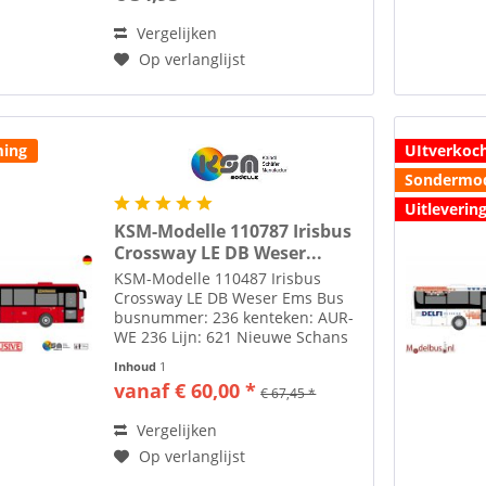
Vergelijken
Op verlanglijst
ing
UItverkoc
Sondermod
Uitlevering
KSM-Modelle 110787 Irisbus
Crossway LE DB Weser...
KSM-Modelle 110487 Irisbus
Crossway LE DB Weser Ems Bus
busnummer: 236 kenteken: AUR-
WE 236 Lijn: 621 Nieuwe Schans
Alle modellen zijn schaal H0 1:87
Inhoud
1
tenzij anders aangegeven. Zie tab
vanaf € 60,00 *
€ 67,45 *
toebehoren voor lijm om spiegels
te plakken...
Vergelijken
Op verlanglijst