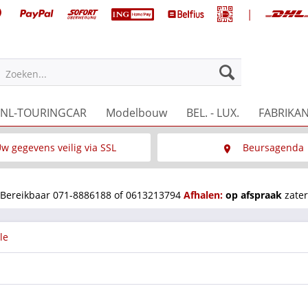
|
NL-TOURINGCAR
Modelbouw
BEL. - LUX.
FABRIKA
Zoeken...
w gegevens veilig via SSL
Beursagenda
Wat is SSL
Wij staan op diverse 
Bereikbaar 071-8886188 of 0613213794
Afhalen:
op afspraak
zater
le