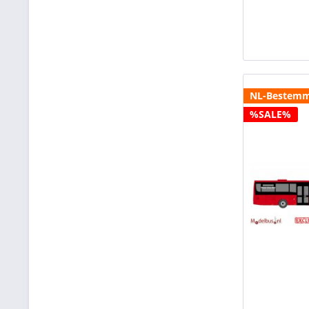
NL-Bestemm
%SALE%