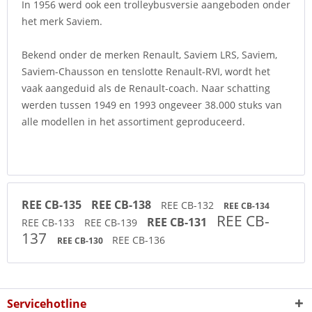
In 1956 werd ook een trolleybusversie aangeboden onder
het merk Saviem.
Bekend onder de merken Renault, Saviem LRS, Saviem,
Saviem-Chausson en tenslotte Renault-RVI, wordt het
vaak aangeduid als de Renault-coach. Naar schatting
werden tussen 1949 en 1993 ongeveer 38.000 stuks van
alle modellen in het assortiment geproduceerd.
REE CB-135
REE CB-138
REE CB-132
REE CB-134
REE CB-
REE CB-131
REE CB-133
REE CB-139
137
REE CB-136
REE CB-130
Servicehotline