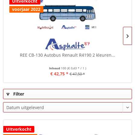
UItverkocht
voorjaar 2022
REE CB-130 Autobus Renault R4190 2 kleuren...
Inhoud
100
(€ 0,43 * / 1 )
€ 42,75 *
€ 47,50 *
Filter
UItverkocht