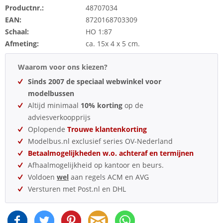
Productnr.:
48707034
EAN:
8720168703309
Schaal:
HO 1:87
Afmeting:
ca. 15x 4 x 5 cm.
Waarom voor ons kiezen?
Sinds 2007 de speciaal webwinkel voor
modelbussen
Altijd minimaal
10% korting
op de
adviesverkoopprijs
Oplopende
Trouwe klantenkorting
Modelbus.nl exclusief series OV-Nederland
Betaalmogelijkheden w.o. achteraf en termijnen
Afhaalmogelijkheid op kantoor en beurs.
Voldoen
wel
aan regels ACM en AVG
Versturen met Post.nl en DHL