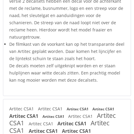
versie 2 decalsets hebben een decal voor de achterkant
met de reclame, busnummer, logo en een streep voor de
naad, het sleutelgat en aanduidingen voor de
schanieren. De streep van de naad loopt niet over de
reclame heen. Hierdoor wordt het model fraaier en
natuurgetrouw.
De filmkast van de voorkant kan op het transparante deel
van Artitec geplakt worden. Daar komen het lijncijfer en
de lijntekst schuin te staan zoals het hoort.
De decals moeten zelf uitgeknipt worden en er staan
hulplijnen waar witte decals zitten. Een prachtig model
kan nog mooier worden met deze decalsets.
Artitec CSA1
Artitec CSA1
Artitec CSA1
Artitec CSA1
Artitec
Artitec CSA1
Artitec CSA1
Artitec CSA1
CSA1
Artitec
Artitec CSA1
Artitec CSA1
CSA1
Artitec CSA1
Artitec CSA1