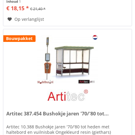
Inhoud
1
€ 18,15 *
€ 21,40 *
Op verlanglijst
Bouwpakket
Artitec 387.454 Bushokje jaren '70/'80 tot...
Artitec 10.388 Bushokje jaren '70/'80 tot heden met
haltebord en vuilnisbak Ongekleurd resin (giethars)