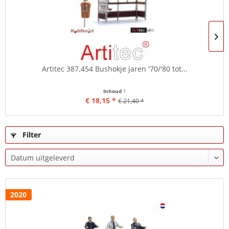
Artitec 387.454 Bushokje jaren '70/'80 tot...
Inhoud
1
€ 18,15 *
€ 21,40 *
Filter
2020