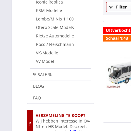
Iconic Replica
Filter
KSM-Modelle
Lembe/MiNis 1:160
Otero Scale Models
UItverkocht
Rietze Automodelle
Schaal 1:43
Roco / Fleischmann
VK-Modelle
VV Model
% SALE %
BLOG
FAQ
VERZAMELING TE KOOP?
Wij hebben interesse in OV-
NL en HB Model. Discreet.