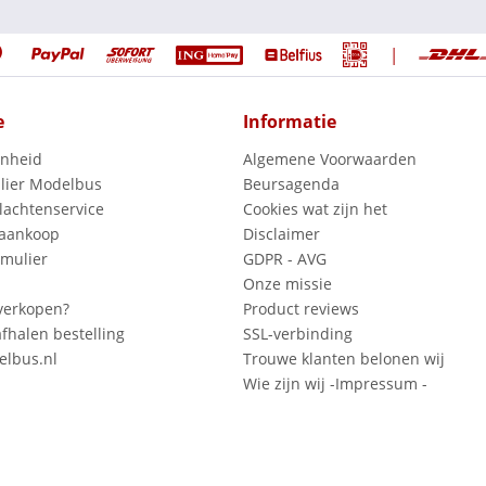
|
e
Informatie
enheid
Algemene Voorwaarden
lier Modelbus
Beursagenda
lachtenservice
Cookies wat zijn het
 aankoop
Disclaimer
mulier
GDPR - AVG
Onze missie
verkopen?
Product reviews
fhalen bestelling
SSL-verbinding
lbus.nl
Trouwe klanten belonen wij
Wie zijn wij -Impressum -