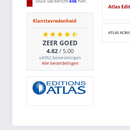
Stuur uw bericht
klik
hier.
Atlas Edi
Klanttevredenheid
ATLAS ACBU
ZEER GOED
4.82
/ 5.00
uit952 beoordelingen
Alle beoordelingen