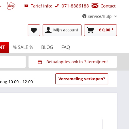
Tarief info:
071-8886188
Contact
Service/hulp
Mijn account
€ 0,00 *
NT
% SALE %
BLOG
FAQ
Betaalopties ook in 3 termijnen!
beurzen
Via Multisafepay (veilig via SSL)
Verzameling verkopen?
dag 10.00 - 12.00