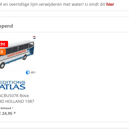
f en overtollige lijm verwijderen met water! U vindt dit
hier
opend
cht
43
ACBUS078 Bova
HD HOLLAND 1987
Inhoud
1
€ 24,95 *