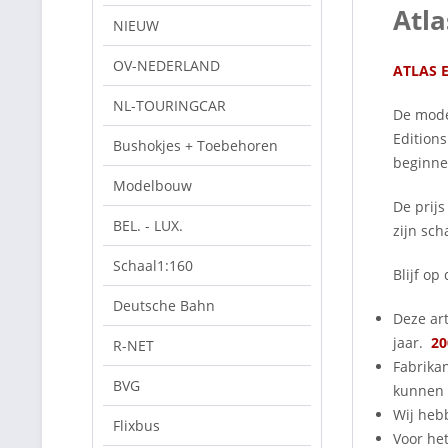
Atla
NIEUW
OV-NEDERLAND
ATLAS 
NL-TOURINGCAR
De model
Editions
Bushokjes + Toebehoren
beginne
Modelbouw
De prijs
BEL. - LUX.
zijn sch
Schaal1:160
Blijf o
Deutsche Bahn
Deze art
jaar.
20
R-NET
Fabrika
BVG
kunnen 
Wij heb
Flixbus
Voor het