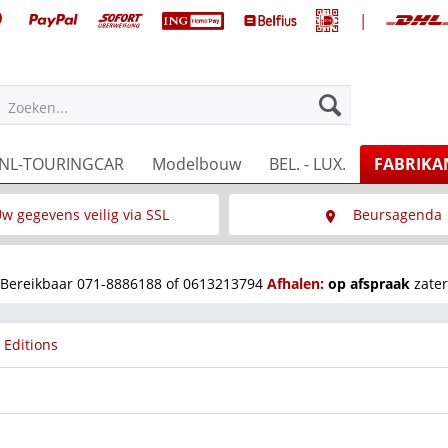
|
Zoeken...
NL-TOURINGCAR
Modelbouw
BEL. - LUX.
FABRIKA
w gegevens veilig via SSL
Beursagenda
Wat is SSL
Wij staan op diverse 
Bereikbaar 071-8886188 of 0613213794
Afhalen:
op afspraak
zater
 Editions