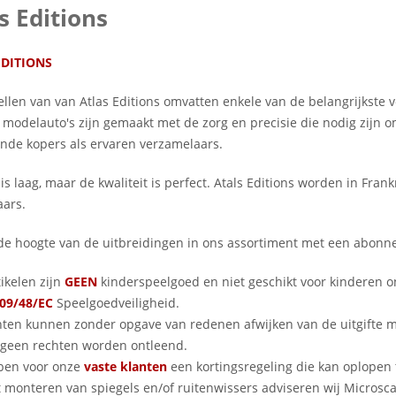
s Editions
EDITIONS
len van van Atlas Editions omvatten enkele van de belangrijkste v
 modelauto's zijn gemaakt met de zorg en precisie die nodig zijn 
nde kopers als ervaren verzamelaars.
 is laag, maar de kwaliteit is perfect. Atals Editions worden in Fran
aars.
p de hoogte van de uitbreidingen in ons assortiment met een abo
ikelen zijn
GEEN
kinderspeelgoed en niet geschikt voor kinderen 
09/48/EC
Speelgoedveiligheid.
nten kunnen zonder opgave van redenen afwijken van de uitgifte
geen rechten worden ontleend.
ben voor onze
vaste klanten
een kortingsregeling die kan oplopen 
 monteren van spiegels en/of ruitenwissers adviseren wij Microscale