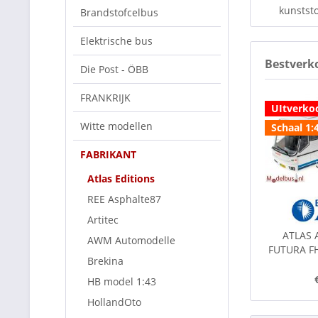
kunststo
Brandstofcelbus
Elektrische bus
Bestverk
Die Post - ÖBB
FRANKRIJK
UItverko
Witte modellen
Schaal 1:
FABRIKANT
Atlas Editions
REE Asphalte87
Artitec
ATLAS 
AWM Automodelle
FUTURA F
Brekina
HB model 1:43
HollandOto