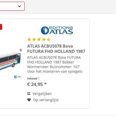
ATLAS ACBUS078 Bova
FUTURA FHD HOLLAND 1987
ATLAS ACBUS078 Bova FUTURA
FHD HOLLAND 1987 Bakker
Wormerveer Busnummer: 167
Voor het monteren van spiegels
en/of ruitenwissers adviseren wij
Inhoud
1
Microscale Kristal Klear. Dit
€ 24,95 *
"brand" niet in het kunststof en
overtollige lijm verwijderen met...
Vergelijken
Op verlanglijst