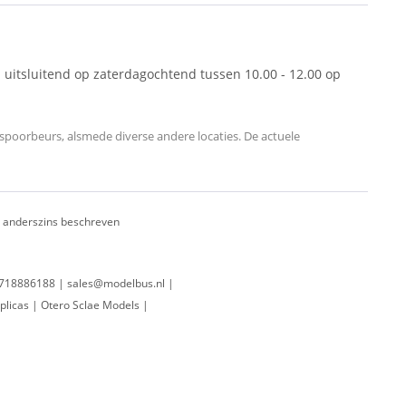
 uitsluitend op zaterdagochtend tussen 10.00 - 12.00 op
oorbeurs, alsmede diverse andere locaties. De actuele
ij anderszins beschreven
 0718886188 | sales@modelbus.nl |
plicas | Otero Sclae Models |