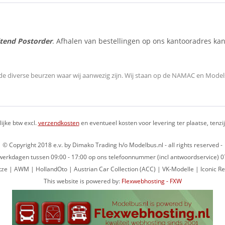
itend Postorder
. Afhalen van bestellingen op ons kantooradres kan
de diverse beurzen waar wij aanwezig zijn.
Wij staan op de NAMAC en Modelsp
lijke btw excl.
verzendkosten
en eventueel kosten voor levering ter plaatse, tenz
© Copyright 2018 e.v. by Dimako Trading h/o Modelbus.nl - all rights reserved -
op werkdagen tussen 09:00 - 17:00 op ons telefoonnummer (incl antwoordservice)
ze | AWM | HollandOto | Austrian Car Collection (ACC) | VK-Modelle | Iconic Re
This website is powered by:
Flexwebhosting - FXW