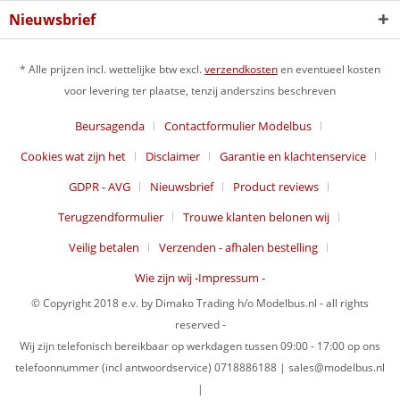
Nieuwsbrief
* Alle prijzen incl. wettelijke btw excl.
verzendkosten
en eventueel kosten
voor levering ter plaatse, tenzij anderszins beschreven
Beursagenda
Contactformulier Modelbus
Cookies wat zijn het
Disclaimer
Garantie en klachtenservice
GDPR - AVG
Nieuwsbrief
Product reviews
Terugzendformulier
Trouwe klanten belonen wij
Veilig betalen
Verzenden - afhalen bestelling
Wie zijn wij -Impressum -
© Copyright 2018 e.v. by Dimako Trading h/o Modelbus.nl - all rights
reserved -
Wij zijn telefonisch bereikbaar op werkdagen tussen 09:00 - 17:00 op ons
telefoonnummer (incl antwoordservice) 0718886188 | sales@modelbus.nl
|