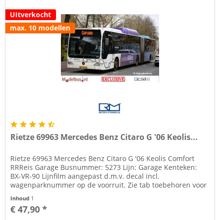
UItverkocht
max. 10 modellen
Rietze 69963 Mercedes Benz Citaro G '06 Keolis...
Rietze 69963 Mercedes Benz Citaro G '06 Keolis Comfort
RRReis Garage Busnummer: 5273 Lijn: Garage Kenteken:
BX-VR-90 Lijnfilm aangepast d.m.v. decal incl.
wagenparknummer op de voorruit. Zie tab toebehoren voor
lijm om spiegels te...
Inhoud
1
€ 47,90 *