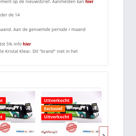
nnement op de nieuwsbrief. Aanmelden kan
hier
nder de 14
 maand. Aan de genoemde periode / maand
tot 5% info
hier
 Kristal Klear. Dit "brand" niet in het
ht
UItverkocht
UItverkocht
Exclusief
Exclusief
ht
Uitverkocht
Uitverkocht