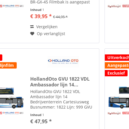
BR-GX-45 Filmbak is aangepast
naar de juiste bestemming. Stond
Inhoud
1
op d ef Zie tab toebehoren voor
€ 39,95 *
€ 44,95 *
lijm om spiegels te plakken
Toebehoren zoals spiegels etc....
Vergelijken
Op verlanglijst
UItverkoc
ijnfilm
Aangepaste
Exclusief
HollandOto GVU 1822 VDL
Ambassador lijn 14...
HollandOto GVU 1822 VDL
Ambassador lijn 14
Bedrijventerrein Cartesiusweg
Busnummer: 1822 Lijn: 999 GVU
Kenteken: BP-PH-87 Toebehoren
Inhoud
1
zoals spiegels etc. losbijgeleverd
€ 47,95 *
in de verpakking Zie tab
toebehoren voor lijm om spiegels