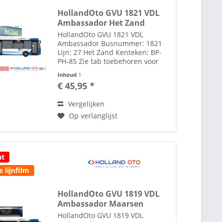
HollandOto GVU 1821 VDL
Ambassador Het Zand
HollandOto GVU 1821 VDL
Ambassador Busnummer: 1821
Lijn: 27 Het Zand Kenteken: BP-
PH-85 Zie tab toebehoren voor
lijm om spiegels te plakken
Inhoud
1
Toebehoren zoals spiegels etc.
€ 45,95 *
losbijgeleverd in de verpakking.
GVU was tussen 1977 en 2013
Vergelijken
de...
Op verlanglijst
ht
 lijnfilm
HollandOto GVU 1819 VDL
Ambassador Maarsen
Station
HollandOto GVU 1819 VDL