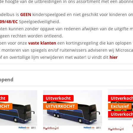
p de hoogte van de uitbreidingen in ons assortiment met een abo
delbus is
GEEN
kinderspeelgoed en niet geschikt voor kinderen o
09/48/EC
Speelgoedveiligheid.
nten kunnen zonder opgave van redenen afwijken van de uitgifte
geen rechten worden ontleend.
ben voor onze
vaste klanten
een kortingsregeling die kan oplopen 
 monteren van spiegels en/of ruitenwissers adviseren wij Microscale
f en overtollige lijm verwijderen met water! U vindt dit
hier
opend
cht
UItverkocht
UItverkoc
OCHT
UITVERKOCHT
Exclusief
Uitverkoc