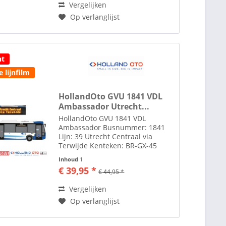
Vergelijken
Op verlanglijst
ht
 lijnfilm
HollandOto GVU 1841 VDL
Ambassador Utrecht...
HollandOto GVU 1841 VDL
Ambassador Busnummer: 1841
Lijn: 39 Utrecht Centraal via
Terwijde Kenteken: BR-GX-45
Filmbak is aangepast naar de
Inhoud
1
juiste bestemming. Stond op d ef
€ 39,95 *
€ 44,95 *
Zie tab toebehoren voor lijm om
spiegels te plakken Toebehoren...
Vergelijken
Op verlanglijst