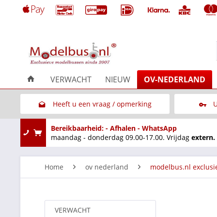
VERWACHT
NIEUW
OV-NEDERLAND
Heeft u een vraag / opmerking
U
Link naar het contactformulier
Bereikbaarheid: - Afhalen - WhatsApp
maandag - donderdag 09.00-17.00. Vrijdag
extern.
Home
ov nederland
modelbus.nl exclusi
VERWACHT