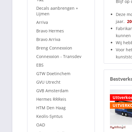
Blijf o
Decals aanbrengen +
Lijmen
Deze mo
jaar.
20
Arriva
Fabrika
Bravo Hermes
kunnen 
Bravo Arriva
Wij heb
Breng Connexxion
Voor het
Connexxion - Transdev
kunststo
EBS
GTW Doetinchem
Bestverk
GVU Utrecht
GVB Amsterdam
UItverko
Hermes RRReis
UITVERK
HTM Den Haag
Keolis-Syntus
OAD