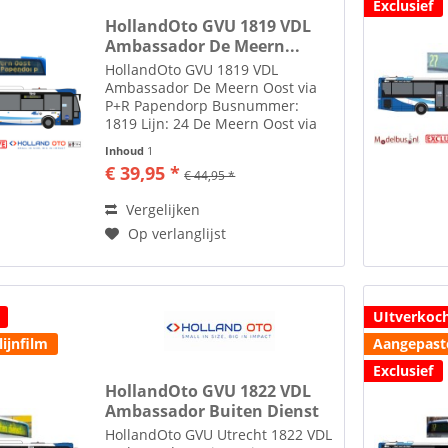
Exclusief
HollandOto GVU 1819 VDL
Ambassador De Meern...
HollandOto GVU 1819 VDL
Ambassador De Meern Oost via
P+R Papendorp Busnummer:
1819 Lijn: 24 De Meern Oost via
P+R Papendorp Kenteken: BP-PH-
Inhoud
1
83 Toebehoren zoals spiegels etc.
€ 39,95 *
€ 44,95 *
losbijgeleverd in de verpakking
Zie tab toebehoren voor lijm om...
Vergelijken
Op verlanglijst
UItverkoc
ijnfilm
Aangepaste
Exclusief
HollandOto GVU 1822 VDL
Ambassador Buiten Dienst
HollandOto GVU Utrecht 1822 VDL