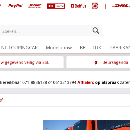
|
NL-TOURINGCAR
Modelbouw
BEL. - LUX.
FABRIKA
Zoeken...
w gegevens veilig via SSL
Beursagenda
Wat is SSL
Wij staan op diverse 
Bereikbaar 071-8886188 of 0613213794
Afhalen:
op afspraak
zater
ef