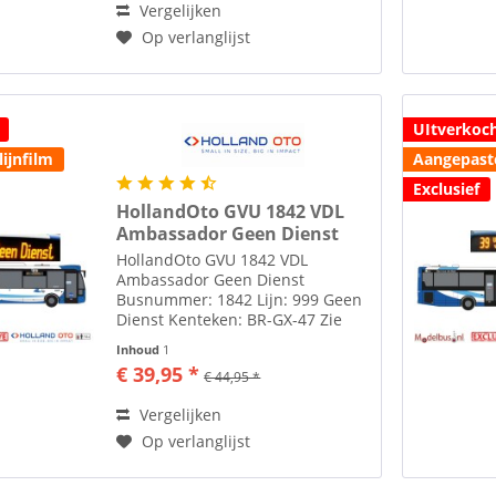
Vergelijken
te plakken...
Op verlanglijst
UItverkoc
ijnfilm
Aangepaste
Exclusief
HollandOto GVU 1842 VDL
Ambassador Geen Dienst
HollandOto GVU 1842 VDL
Ambassador Geen Dienst
Busnummer: 1842 Lijn: 999 Geen
Dienst Kenteken: BR-GX-47 Zie
tab toebehoren voor lijm om
Inhoud
1
spiegels te plakken Toebehoren
€ 39,95 *
€ 44,95 *
zoals spiegels etc. losbijgeleverd
in de verpakking. GVU was
Vergelijken
tussen...
Op verlanglijst