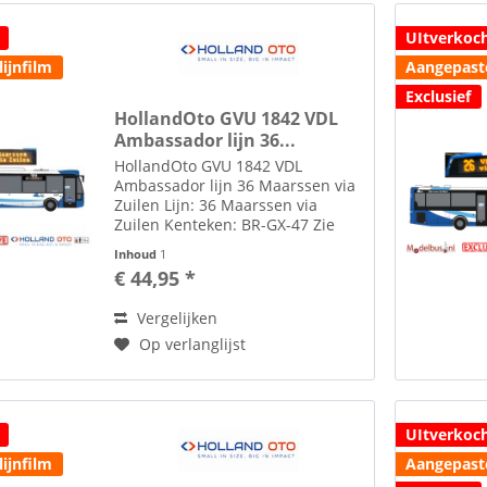
UItverkoc
ijnfilm
Aangepaste
Exclusief
HollandOto GVU 1842 VDL
Ambassador lijn 36...
HollandOto GVU 1842 VDL
Ambassador lijn 36 Maarssen via
Zuilen Lijn: 36 Maarssen via
Zuilen Kenteken: BR-GX-47 Zie
tab toebehoren voor lijm om
Inhoud
1
spiegels te plakken Toebehoren
€ 44,95 *
zoals spiegels etc. losbijgeleverd
in de verpakking. GVU was...
Vergelijken
Op verlanglijst
UItverkoc
ijnfilm
Aangepaste