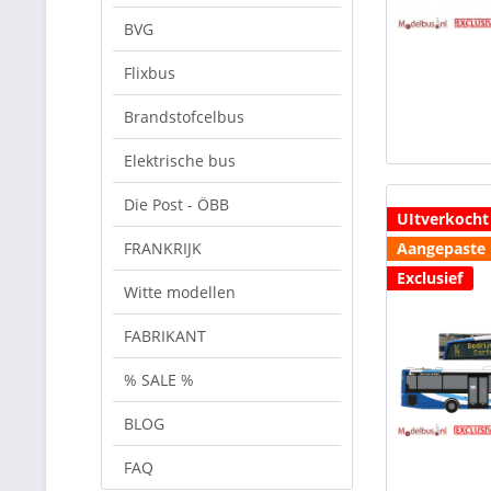
BVG
Flixbus
Brandstofcelbus
Elektrische bus
Die Post - ÖBB
UItverkocht
FRANKRIJK
Aangepaste l
Exclusief
Witte modellen
FABRIKANT
% SALE %
BLOG
FAQ