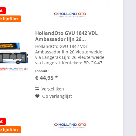
ht
 lijnfilm
HollandOto GVU 1842 VDL
Ambassador lijn 26...
HollandOto GVU 1842 VDL
Ambassador lijn 26 Vleuterweide
via Langerak Lijn: 26 Vleuterweide
via Langerak Kenteken: BR-GX-47
Zie tab toebehoren voor lijm om
Inhoud
1
spiegels te plakken Toebehoren
€ 44,95 *
zoals spiegels etc. losbijgeleverd
in de...
Vergelijken
Op verlanglijst
ht
 lijnfilm