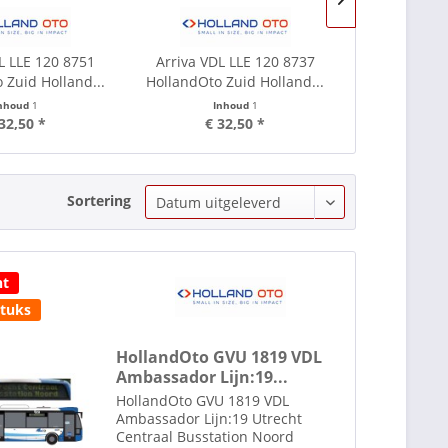
L LLE 120 8751
Arriva VDL LLE 120 8737
Arriva VDL
 Zuid Holland...
HollandOto Zuid Holland...
HollandOto Z
nhoud
1
Inhoud
1
In
32,50 *
€ 32,50 *
€ 3
Sortering
ht
stuks
HollandOto GVU 1819 VDL
Ambassador Lijn:19...
HollandOto GVU 1819 VDL
Ambassador Lijn:19 Utrecht
Centraal Busstation Noord