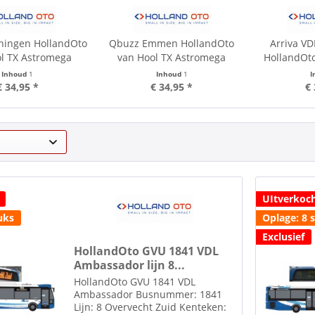
ningen HollandOto
Qbuzz Emmen HollandOto
Arriva VD
l TX Astromega
van Hool TX Astromega
HollandOto
Inhoud
1
Inhoud
1
I
€ 34,95 *
€ 34,95 *
€ 
UItverkoc
uks
Oplage: 8 
Exclusief
HollandOto GVU 1841 VDL
Ambassador lijn 8...
HollandOto GVU 1841 VDL
Ambassador Busnummer: 1841
Lijn: 8 Overvecht Zuid Kenteken: