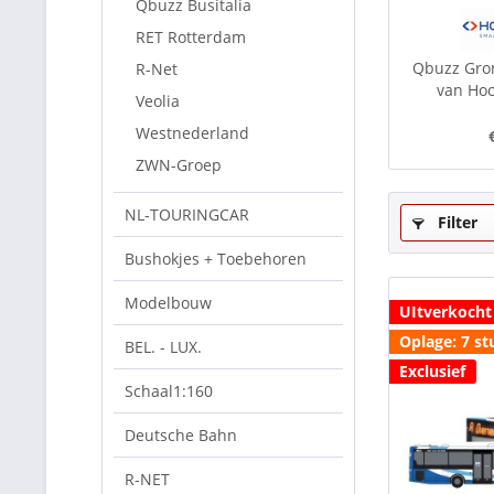
Qbuzz Busitalia
RET Rotterdam
Qbuzz Gro
R-Net
van Hoo
Veolia
Westnederland
ZWN-Groep
NL-TOURINGCAR
Filter
Bushokjes + Toebehoren
Modelbouw
UItverkocht
Oplage: 7 st
BEL. - LUX.
Exclusief
Schaal1:160
Deutsche Bahn
R-NET