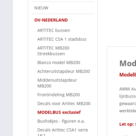
NIEUW
OV-NEDERLAND
ARTITEC bussen
ARTITEC CSA 1 stadsbus
ARTITEC MB200
Streekbussen
Mode
Blanco model MB200
Achteruitstapdeur MB200
Modelb
Middenuitstapdeur
MB200
AWM Aut
Frontindeling MB200
lijnbus
Decals voor Artitec MB200
gewaard
werktek
MODELBUS exclusief
Bushokjes - figuren e.a.
Let op:
Decals Artitec CSA1 serie
1&2