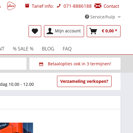
Tarief info:
071-8886188
Contact
Service/hulp
NT
% SALE %
BLOG
FAQ
Mijn account
€ 0,00 *
Betaalopties ook in 3 termijnen!
beurzen
Via Multisafepay (veilig via SSL)
Verzameling verkopen?
dag 10.00 - 12.00