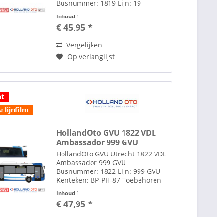
Busnummer: 1819 Lijn: 19
Utrecht Centraal Busstation
Inhoud
1
Noord Kenteken: BP-PH-83
€ 45,95 *
Toebehoren zoals spiegels etc.
losbijgeleverd in de verpakking
Vergelijken
Zie tab toebehoren...
Op verlanglijst
ht
 lijnfilm
HollandOto GVU 1822 VDL
Ambassador 999 GVU
HollandOto GVU Utrecht 1822 VDL
Ambassador 999 GVU
Busnummer: 1822 Lijn: 999 GVU
Kenteken: BP-PH-87 Toebehoren
zoals spiegels etc. losbijgeleverd
Inhoud
1
in de verpakking Zie tab
€ 47,95 *
toebehoren voor lijm om spiegels
te plakken Toebehoren zoals...