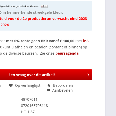
 in kenmerkende streekgele kleur.
teld voor de 2e productierun verwacht eind 2023
 2024
eer
met 0% rente geen BKR vanaf € 100,00
met
in3
g kunt u afhalen en betalen (contant of pinnen) op
op de diverse beurzen. Zie onze
beursagenda
Een vraag over dit artikel?
en
Op verlanglijst
Beoordelen
Aanbevelen
48707011
8720168703118
HO 1:87