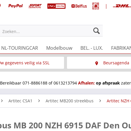
|
Zoeken...
NL-TOURINGCAR
Modelbouw
BEL. - LUX.
FABRIKA
w gegevens veilig via SSL
Beursagenda
Wat is SSL
Wij staan op diverse 
Bereikbaar 071-8886188 of 0613213794
Afhalen:
op afspraak
zater
Artitec CSA1
Artitec MB200 streekbus
Artitec NZH
ekbus MB 200 NZH 6915 DAF Den O