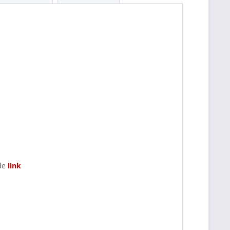
 de
link