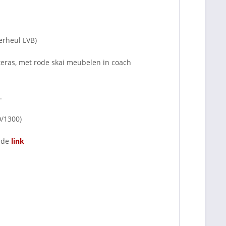
erheul LVB)
teras, met rode skai meubelen in coach
.
0/1300)
a de
link