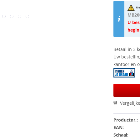
MB200
U bes
begin
Betaal in 3 k
Uw bestellin
kantoor en 
Vergelijk
Productnr.:
EAN:
Schaal: