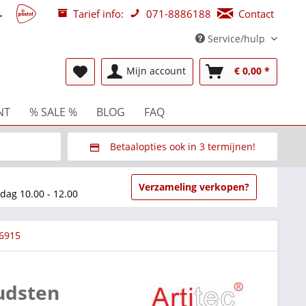
Tarief info:
071-8886188
Contact
Service/hulp
Mijn account
€ 0,00 *
NT
% SALE %
BLOG
FAQ
Betaalopties ook in 3 termijnen!
beurzen
Via Multisafepay (veilig via SSL)
Verzameling verkopen?
dag 10.00 - 12.00
 6915
udsten