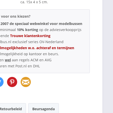
ca. 15x 4 x 5 cm.
voor ons kiezen?
 2007 de speciaal webwinkel voor modelbussen
d minimaal
10% korting
op de adviesverkoopprijs
pende
Trouwe klantenkorting
bus.nl exclusief series OV-Nederland
lmogelijkheden w.o. achteraf en termijnen
lmogelijkheid op kantoor en beurs.
oen
wel
aan regels ACM en AVG
uren met Post.nl en DHL
Retourbeleid
Beursagenda