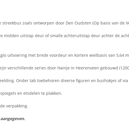
 streekbus zoals ontworpen door Den Oudsten (Op basis van de V
e midden uitstap deur of smalle achteruitstap deur achter de ach
o uitvoering met brede voordeur en kortere wielbasis van 5,64 m
 zijn verschillende series door Hainje in Heerenveen gebouwd (120
eelding. Onder tab toebehoren diverse figuren en bushokjes of vi
spiegels en etsdelen te plakken.
n de verpakking.
s aangegeven.