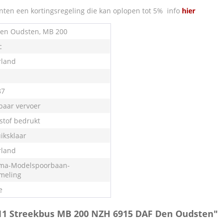
nten een kortingsregeling die kan oplopen tot 5% info
hier
en Oudsten, MB 200
c
land
87
aar vervoer
stof bedrukt
iksklaar
land
ma-Modelspoorbaan-
meling
e
0.11 Streekbus MB 200 NZH 6915 DAF Den Oudsten"