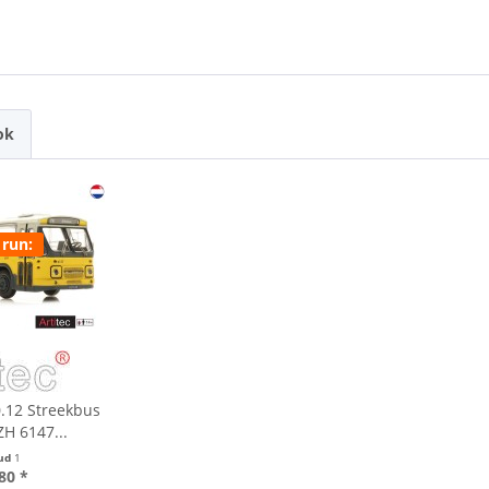
ok
 run:
0.12 Streekbus
H 6147...
ud
1
80 *