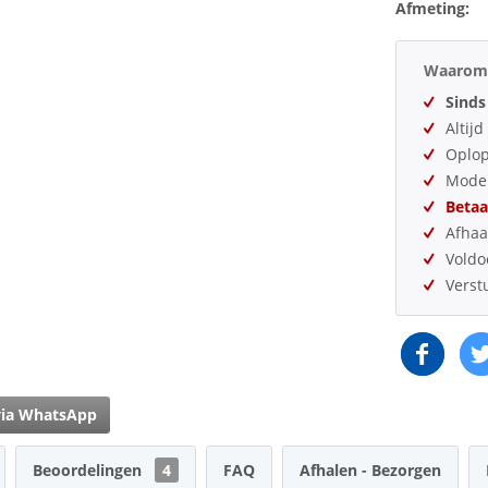
Afmeting:
Waarom 
Sinds
Altij
Oplo
Model
Betaa
Afhaa
Vold
Verst
via WhatsApp
Beoordelingen
4
FAQ
Afhalen - Bezorgen