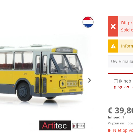
Dit p
Sold 
Infor
Uw e-mail
Ik heb
gegevens
€ 39,8
Inhoud:
1
Prijzen incl. bt
Niet op vo