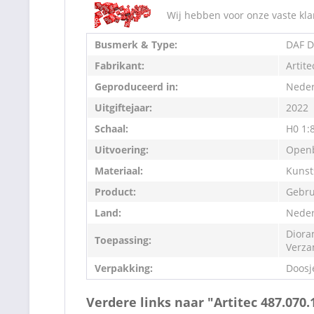
Wij hebben voor onze vaste kla
Busmerk & Type:
DAF D
Fabrikant:
Artite
Geproduceerd in:
Neder
Uitgiftejaar:
2022
Schaal:
H0 1:
Uitvoering:
Openb
Materiaal:
Kunst
Product:
Gebru
Land:
Neder
Diora
Toepassing:
Verza
Verpakking:
Doosj
Verdere links naar "Artitec 487.07