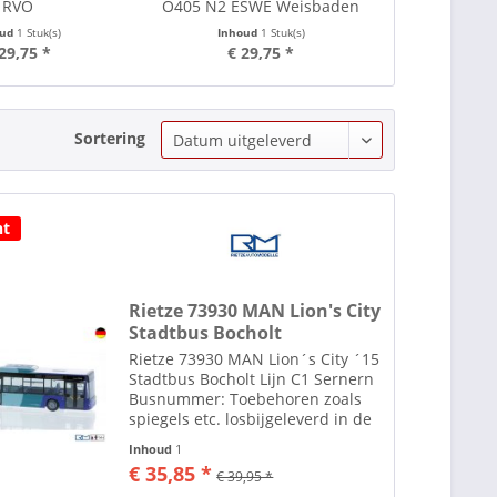
RVO
O405 N2 ESWE Weisbaden
O405 N2 Z
oud
1 Stuk(s)
Inhoud
1 Stuk(s)
Inhou
29,75 *
€ 29,75 *
€ 26,75
Sortering
ht
Rietze 73930 MAN Lion's City
Stadtbus Bocholt
Rietze 73930 MAN Lion´s City ´15
Stadtbus Bocholt Lijn C1 Sernern
Busnummer: Toebehoren zoals
spiegels etc. losbijgeleverd in de
verpakking Rietze Automodelle Al
Inhoud
1
ruim 35 jaar maakt men in het
€ 35,85 *
€ 39,95 *
plaatsje Altdorf bij Neurenberg