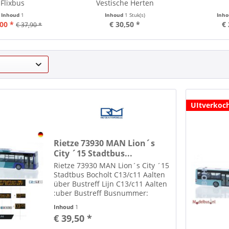
Flixbus
Vestische Herten
Inhoud
1
Inhoud
1 Stuk(s)
Inh
,00 *
€ 30,50 *
€ 
€ 37,90 *
UItverkoc
Rietze 73930 MAN Lion´s
City ´15 Stadtbus...
Rietze 73930 MAN Lion´s City ´15
Stadtbus Bocholt C13/c11 Aalten
über Bustreff Lijn C13/c11 Aalten
:uber Bustreff Busnummer:
Kenteken: BOH NV585 Filmbak en
Inhoud
1
lijnnummer aangepast met decal.
€ 39,50 *
Toebehoren zoals spiegels etc.