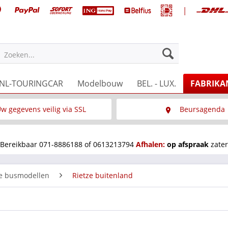
|
NL-TOURINGCAR
Modelbouw
BEL. - LUX.
FABRIKA
Zoeken...
w gegevens veilig via SSL
Beursagenda
Wat is SSL
Wij staan op diverse 
Bereikbaar 071-8886188 of 0613213794
Afhalen:
op afspraak
zater
ze busmodellen
Rietze buitenland