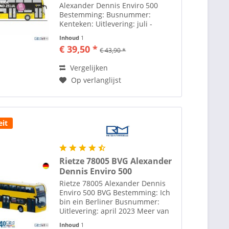
Alexander Dennis Enviro 500
Bestemming: Busnummer:
Kenteken: Uitlevering: juli -
augustus 2023 Meer van Rietze
Inhoud
1
Automodelle vindt u hier
€ 39,50 *
€ 43,90 *
Toebehoren zoals spiegels etc.
losbijgeleverd in de verpakking
Vergelijken
Rietze...
Op verlanglijst
it
Rietze 78005 BVG Alexander
Dennis Enviro 500
Rietze 78005 Alexander Dennis
Enviro 500 BVG Bestemming: Ich
bin ein Berliner Busnummer:
Uitlevering: april 2023 Meer van
Rietze Automodelle vindt u hier
Inhoud
1