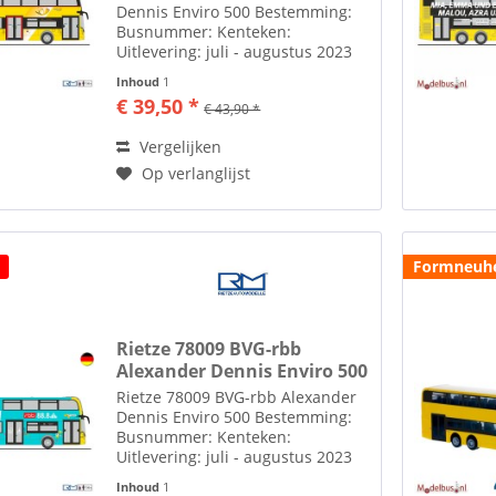
Dennis Enviro 500 Bestemming:
Busnummer: Kenteken:
Uitlevering: juli - augustus 2023
Meer van Rietze Automodelle
Inhoud
1
vindt u hier Toebehoren zoals
€ 39,50 *
€ 43,90 *
spiegels etc. losbijgeleverd in de
verpakking Rietze...
Vergelijken
Op verlanglijst
Formneuhe
Rietze 78009 BVG-rbb
Alexander Dennis Enviro 500
Rietze 78009 BVG-rbb Alexander
Dennis Enviro 500 Bestemming:
Busnummer: Kenteken:
Uitlevering: juli - augustus 2023
Meer van Rietze Automodelle
Inhoud
1