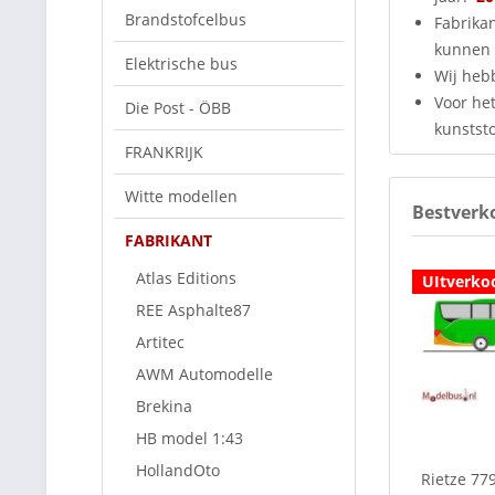
Brandstofcelbus
Fabrika
kunnen 
Elektrische bus
Wij heb
Voor het
Die Post - ÖBB
kunststo
FRANKRIJK
Witte modellen
Bestverk
FABRIKANT
Atlas Editions
UItverko
REE Asphalte87
Artitec
AWM Automodelle
Brekina
HB model 1:43
HollandOto
Rietze 77