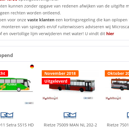
nten kunnen zonder opgave van redenen afwijken van de uitgifte
geen rechten worden ontleend.
ben voor onze
vaste klanten
een kortingsregeling die kan oplopen 
 monteren van spiegels en/of ruitenwissers adviseren wij Microscale
f en overtollige lijm verwijderen met water! U vindt dit
hier
opend
cht
November 2018
Oktober 2
Uitgeleverd
911 Setra S515 HD
Rietze 75009 MAN NL 202-2
Rietze 750