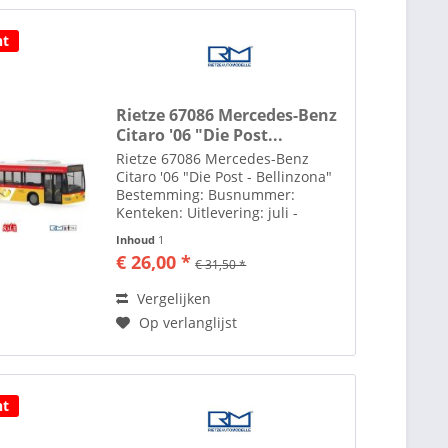
ht
Rietze 67086 Mercedes-Benz
Citaro '06 "Die Post...
Rietze 67086 Mercedes-Benz
Citaro '06 "Die Post - Bellinzona"
Bestemming: Busnummer:
Kenteken: Uitlevering: juli -
augustus 2023 Meer van Rietze
Inhoud
1
Automodelle vindt u hier
€ 26,00 *
€ 31,50 *
Toebehoren zoals spiegels etc.
losbijgeleverd in de verpakking...
Vergelijken
Op verlanglijst
ht