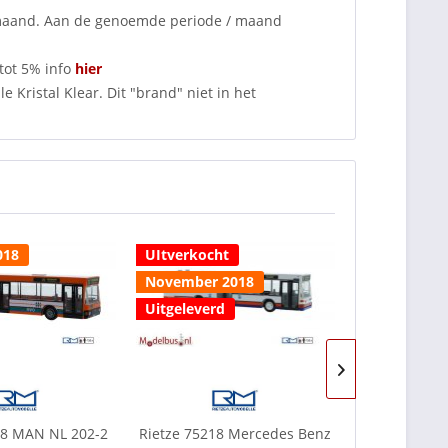
 maand. Aan de genoemde periode / maand
tot 5% info
hier
 Kristal Klear. Dit "brand" niet in het
018
UItverkocht
UItverkocht
November 2018
%SALE%
Uitgeleverd
18 MAN NL 202-2
Rietze 75218 Mercedes Benz
Rietze 75222