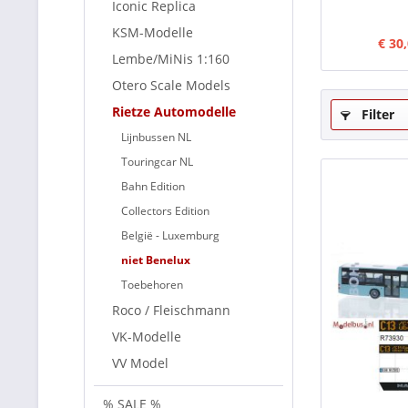
Iconic Replica
KSM-Modelle
€ 30
Lembe/MiNis 1:160
Otero Scale Models
Rietze Automodelle
Filter
Lijnbussen NL
Touringcar NL
Bahn Edition
Collectors Edition
België - Luxemburg
niet Benelux
Toebehoren
Roco / Fleischmann
VK-Modelle
VV Model
% SALE %