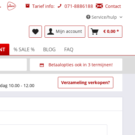
Tarief info:
071-8886188
Contact
Service/hulp
NT
% SALE %
BLOG
FAQ
Mijn account
€ 0,00 *
Betaalopties ook in 3 termijnen!
beurzen
Via Multisafepay (veilig via SSL)
Verzameling verkopen?
dag 10.00 - 12.00