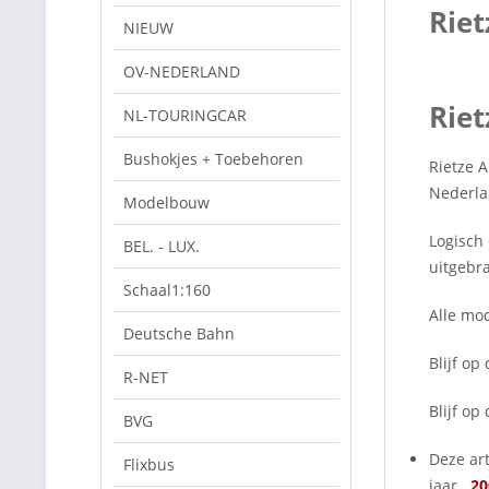
Rie
NIEUW
OV-NEDERLAND
Riet
NL-TOURINGCAR
Bushokjes + Toebehoren
Rietze 
Nederla
Modelbouw
Logisch
BEL. - LUX.
uitgebra
Schaal1:160
Alle mod
Deutsche Bahn
Blijf o
R-NET
Blijf o
BVG
Deze art
Flixbus
jaar.
20