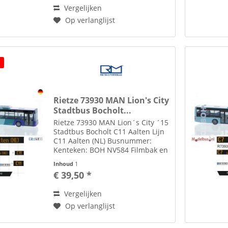
losbijgeleverd in...
Vergelijken
Op verlanglijst
Rietze 73930 MAN Lion's City
Stadtbus Bocholt...
Rietze 73930 MAN Lion´s City ´15
Stadtbus Bocholt C11 Aalten Lijn
C11 Aalten (NL) Busnummer:
Kenteken: BOH NV584 Filmbak en
lijnnummer aangepast met decal.
Inhoud
1
Toebehoren zoals spiegels etc.
€ 39,50 *
losbijgeleverd in de verpakking
Rietze Automodelle...
Vergelijken
Op verlanglijst