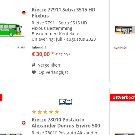
Rietze 77911 Setra S515 HD
Flixbus
Rietze 77911 Setra S515 HD
Flixbus Bestemming:
Busnummer: Kenteken:
Uitlevering: juli - augustus 2023
Meer van Rietze Automodelle
Inhoud
1
vindt u hier Toebehoren zoals
€ 30,00 *
€ 37,90 *
spiegels etc. losbijgeleverd in de
verpakking Rietze Automodelle Al
Vergelijken
ruim 35...
Op verlanglijst
UItverkoc
Rietze 78010 Postauto
Alexander Dennis Enviro 500
Rietze 78010 Postauto Alexander