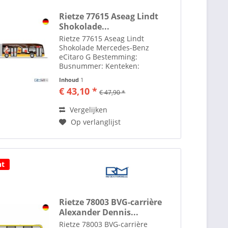
Rietze 77615 Aseag Lindt
Shokolade...
Rietze 77615 Aseag Lindt
Shokolade Mercedes-Benz
eCitaro G Bestemming:
Busnummer: Kenteken:
Uitlevering: juli - augustus 2023
Inhoud
1
Meer van Rietze Automodelle
€ 43,10 *
€ 47,90 *
vindt u hier Toebehoren zoals
spiegels etc. losbijgeleverd in de
Vergelijken
verpakking Rietze...
Op verlanglijst
ht
Rietze 78003 BVG-carrière
Alexander Dennis...
Rietze 78003 BVG-carrière