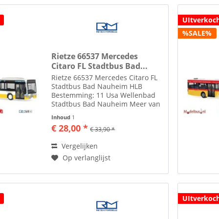
UItverkoc
%SALE%
Rietze 66537 Mercedes
Citaro FL Stadtbus Bad...
Rietze 66537 Mercedes Citaro FL
Stadtbus Bad Nauheim HLB
Bestemming: 11 Usa Wellenbad
Stadtbus Bad Nauheim Meer van
Rietze Automodelle vindt u hier
Inhoud
1
Toebehoren zoals spiegels etc.
€ 28,00 *
€ 33,90 *
losbijgeleverd in de verpakking
Rietze Automodelle Al ruim...
Vergelijken
Op verlanglijst
UItverkoc