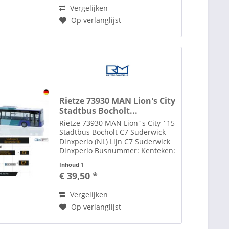
modelauto's...
Vergelijken
Op verlanglijst
Rietze 73930 MAN Lion's City
Stadtbus Bocholt...
Rietze 73930 MAN Lion´s City ´15
Stadtbus Bocholt C7 Suderwick
Dinxperlo (NL) Lijn C7 Suderwick
Dinxperlo Busnummer: Kenteken:
BOH NV583 Filmbak en
Inhoud
1
lijnnummer aangepast met decal.
€ 39,50 *
Toebehoren zoals spiegels etc.
losbijgeleverd in de...
Vergelijken
Op verlanglijst