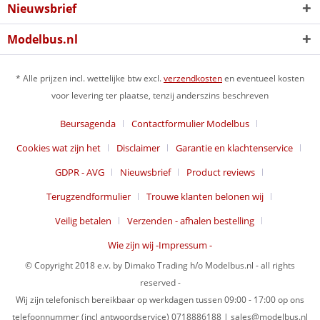
Nieuwsbrief
Modelbus.nl
* Alle prijzen incl. wettelijke btw excl.
verzendkosten
en eventueel kosten
voor levering ter plaatse, tenzij anderszins beschreven
Beursagenda
Contactformulier Modelbus
Cookies wat zijn het
Disclaimer
Garantie en klachtenservice
GDPR - AVG
Nieuwsbrief
Product reviews
Terugzendformulier
Trouwe klanten belonen wij
Veilig betalen
Verzenden - afhalen bestelling
Wie zijn wij -Impressum -
© Copyright 2018 e.v. by Dimako Trading h/o Modelbus.nl - all rights
reserved -
Wij zijn telefonisch bereikbaar op werkdagen tussen 09:00 - 17:00 op ons
telefoonnummer (incl antwoordservice) 0718886188 | sales@modelbus.nl