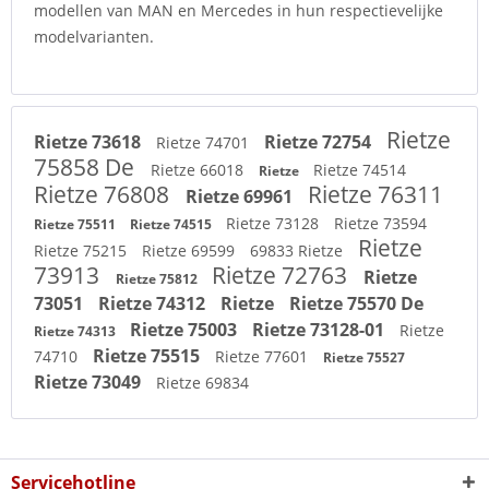
modellen van MAN en Mercedes in hun respectievelijke
modelvarianten.
Rietze
Rietze 73618
Rietze 72754
Rietze 74701
75858 De
Rietze 66018
Rietze 74514
Rietze
Rietze 76808
Rietze 76311
Rietze 69961
Rietze 73128
Rietze 73594
Rietze 75511
Rietze 74515
Rietze
Rietze 75215
Rietze 69599
69833 Rietze
73913
Rietze 72763
Rietze
Rietze 75812
73051
Rietze 74312
Rietze
Rietze 75570 De
Rietze 75003
Rietze 73128-01
Rietze
Rietze 74313
Rietze 75515
74710
Rietze 77601
Rietze 75527
Rietze 73049
Rietze 69834
Servicehotline