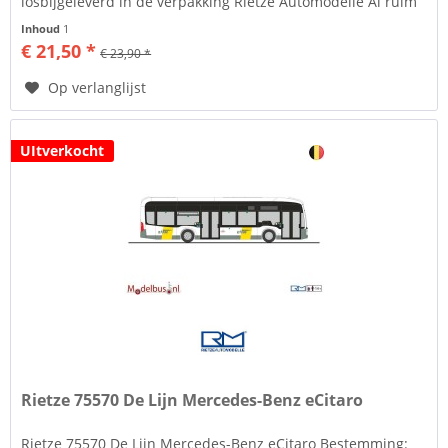
losbijgeleverd in de verpakking Rietze Automodelle Al ruim
35 jaar maakt men in het...
Inhoud
1
€ 21,50 *
€ 23,90 *
Op verlanglijst
UItverkocht
Rietze 75570 De Lijn Mercedes-Benz eCitaro
Rietze 75570 De Lijn Mercedes-Benz eCitaro Bestemming: