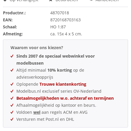
Productnr.:
48707018
EAN:
8720168703163
Schaal:
HO 1:87
Afmeting:
ca. 15x 4 x 5 cm.
Waarom voor ons kiezen?
Sinds 2007 de speciaal webwinkel voor
modelbussen
Altijd minimaal
10% korting
op de
adviesverkoopprijs
Oplopende
Trouwe klantenkorting
Modelbus.nl exclusief series OV-Nederland
Betaalmogelijkheden w.o. achteraf en termijnen
Afhaalmogelijkheid op kantoor en beurs.
Voldoen
wel
aan regels ACM en AVG
Versturen met Post.nl en DHL