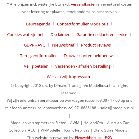
* Alle prijzen incl. wettelijke btw excl.
verzendkosten
en eventueel kosten
voor levering ter plaatse, tenzij anderszins beschreven
Beursagenda
Contactformulier Modelbus
Cookies wat zijn het
Disclaimer
Garantie en klachtenservice
GDPR - AVG
Nieuwsbrief
Product reviews
Terugzendformulier
Trouwe klanten belonen wij
Veilig betalen
Verzenden - afhalen bestelling
Wie zijn wij -Impressum -
© Copyright 2018 e.v. by Dimako Trading h/o Modelbus.nl - all rights
reserved -
Wij zijn telefonisch bereikbaar op werkdagen tussen 09:00 - 17:00 op ons
telefoonnummer (incl antwoordservice) 0718886188 | sales@modelbus.nl
|
Modellen van topmerken: Rietze | AWM | HollandOto | Austrian Car
Collection (ACC) | VK-Modelle | Iconic Replicas | Otero Sclae Models |
This website is powered by:
Flexwebhosting - FXW