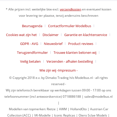
* Alle prijzen incl. wettelijke btw excl.
verzendkosten
en eventueel kosten
voor levering ter plaatse, tenzij anderszins beschreven
Beursagenda
Contactformulier Modelbus
Cookies wat zijn het
Disclaimer
Garantie en klachtenservice
GDPR - AVG
Nieuwsbrief
Product reviews
Terugzendformulier
Trouwe klanten belonen wij
Veilig betalen
Verzenden - afhalen bestelling
Wie zijn wij -Impressum -
© Copyright 2018 e.v. by Dimako Trading h/o Modelbus.nl - all rights
reserved -
Wij zijn telefonisch bereikbaar op werkdagen tussen 09:00 - 17:00 op ons
telefoonnummer (incl antwoordservice) 0718886188 | sales@modelbus.nl
|
Modellen van topmerken: Rietze | AWM | HollandOto | Austrian Car
Collection (ACC) | VK-Modelle | Iconic Replicas | Otero Sclae Models |