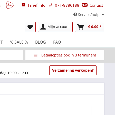
Tarief info:
071-8886188
Contact
Service/hulp
NT
% SALE %
BLOG
FAQ
Mijn account
€ 0,00 *
Betaalopties ook in 3 termijnen!
beurzen
Via Multisafepay (veilig via SSL)
Verzameling verkopen?
dag 10.00 - 12.00