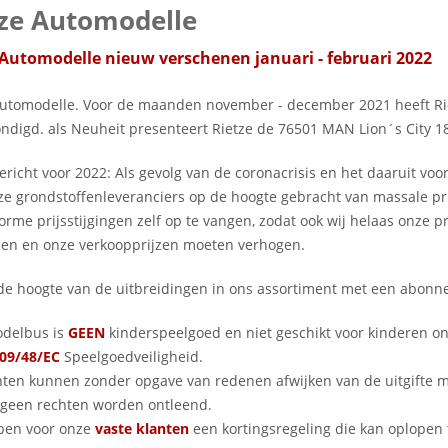
tze Automodelle
 Automodelle nieuw verschenen januari - februari 2022
Automodelle. Voor de maanden november - december 2021 heeft R
ndigd. als Neuheit presenteert Rietze de 76501 MAN Lion´s City 
ericht voor 2022: Als gevolg van de coronacrisis en het daaruit voor
e grondstoffenleveranciers op de hoogte gebracht van massale prijss
rme prijsstijgingen zelf op te vangen, zodat ook wij helaas onze p
en en onze verkoopprijzen moeten verhogen.
p de hoogte van de uitbreidingen in ons assortiment met een abo
delbus is
GEEN
kinderspeelgoed en niet geschikt voor kinderen o
09/48/EC
Speelgoedveiligheid.
nten kunnen zonder opgave van redenen afwijken van de uitgifte
geen rechten worden ontleend.
ben voor onze
vaste klanten
een kortingsregeling die kan oplopen 