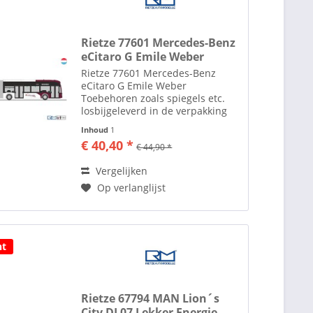
Rietze 77601 Mercedes-Benz
eCitaro G Emile Weber
Rietze 77601 Mercedes-Benz
eCitaro G Emile Weber
Toebehoren zoals spiegels etc.
losbijgeleverd in de verpakking
Rietze Automodelle Al ruim 35
Inhoud
1
jaar maakt men in het plaatsje
€ 40,40 *
€ 44,90 *
Altdorf bij Neurenberg
modelauto's en modelbussen in
Vergelijken
de diverse...
Op verlanglijst
ht
Rietze 67794 MAN Lion´s
City DL07 Lekker Energie