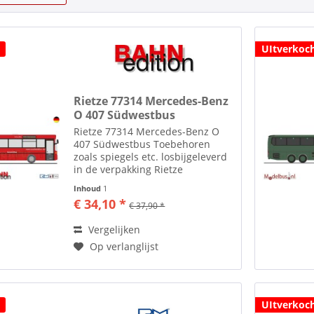
UItverkoc
Rietze 77314 Mercedes-Benz
O 407 Südwestbus
Rietze 77314 Mercedes-Benz O
407 Südwestbus Toebehoren
zoals spiegels etc. losbijgeleverd
in de verpakking Rietze
Automodelle Al ruim 35 jaar
Inhoud
1
maakt men in het plaatsje Altdorf
€ 34,10 *
€ 37,90 *
bij Neurenberg modelauto's en
modelbussen in de diverse...
Vergelijken
Op verlanglijst
UItverkoc