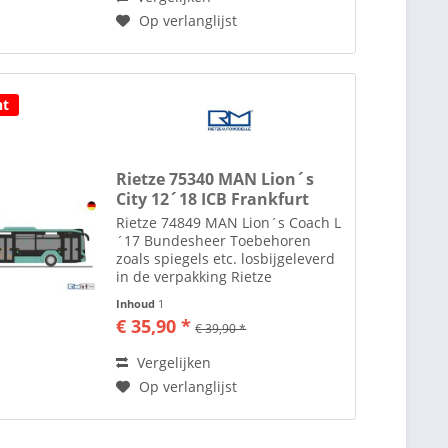
Op verlanglijst
ht
Rietze 75340 MAN Lion´s
City 12´18 ICB Frankfurt
Rietze 74849 MAN Lion´s Coach L
´17 Bundesheer Toebehoren
zoals spiegels etc. losbijgeleverd
in de verpakking Rietze
Automodelle Al ruim 35 jaar
Inhoud
1
maakt men in het plaatsje Altdorf
€ 35,90 *
€ 39,90 *
bij Neurenberg modelauto's en
modelbussen in de diverse...
Vergelijken
Op verlanglijst