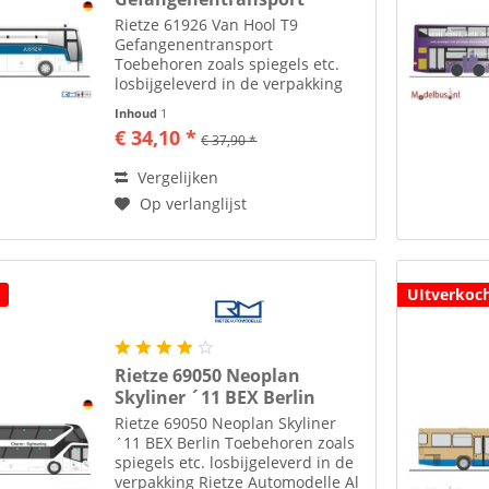
Rietze 61926 Van Hool T9
Gefangenentransport
Toebehoren zoals spiegels etc.
losbijgeleverd in de verpakking
Rietze Automodelle Al ruim 35
Inhoud
1
jaar maakt men in het plaatsje
€ 34,10 *
€ 37,90 *
Altdorf bij Neurenberg
modelauto's en modelbussen in
Vergelijken
de diverse...
Op verlanglijst
UItverkoc
Rietze 69050 Neoplan
Skyliner ´11 BEX Berlin
Rietze 69050 Neoplan Skyliner
´11 BEX Berlin Toebehoren zoals
spiegels etc. losbijgeleverd in de
verpakking Rietze Automodelle Al