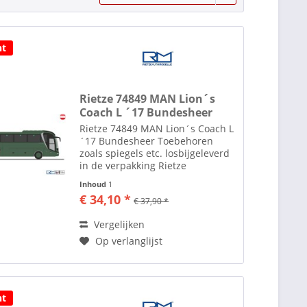
ht
Rietze 74849 MAN Lion´s
Coach L ´17 Bundesheer
Rietze 74849 MAN Lion´s Coach L
´17 Bundesheer Toebehoren
zoals spiegels etc. losbijgeleverd
in de verpakking Rietze
Automodelle Al ruim 35 jaar
Inhoud
1
maakt men in het plaatsje Altdorf
€ 34,10 *
€ 37,90 *
bij Neurenberg modelauto's en
modelbussen in de diverse...
Vergelijken
Op verlanglijst
ht