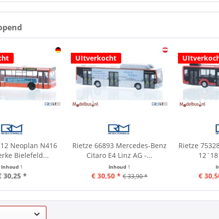
opend
cht
UItverkocht
UItverkoc
712 Neoplan N416
Rietze 66893 Mercedes-Benz
Rietze 7532
rke Bielefeld...
Citaro E4 Linz AG -...
12´18 
Inhoud
1
Inhoud
1
I
€ 30,25 *
€ 30,50 *
€ 30,5
€ 33,90 *