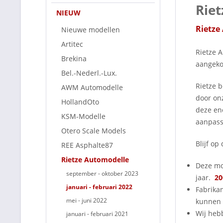
Rie
NIEUW
Rietze
Nieuwe modellen
Artitec
Rietze 
Brekina
aangeko
Bel.-Nederl.-Lux.
Rietze b
AWM Automodelle
door onz
HollandOto
deze eno
KSM-Modelle
aanpass
Otero Scale Models
Blijf o
REE Asphalte87
Rietze Automodelle
Deze mo
september - oktober 2023
jaar.
20
januari - februari 2022
Fabrika
mei - juni 2022
kunnen 
Wij heb
januari - februari 2021