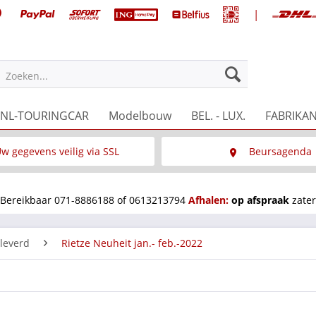
|
NL-TOURINGCAR
Modelbouw
BEL. - LUX.
FABRIKA
Zoeken...
w gegevens veilig via SSL
Beursagenda
Wat is SSL
Wij staan op diverse 
Bereikbaar 071-8886188 of 0613213794
Afhalen:
op afspraak
zater
eleverd
Rietze Neuheit jan.- feb.-2022