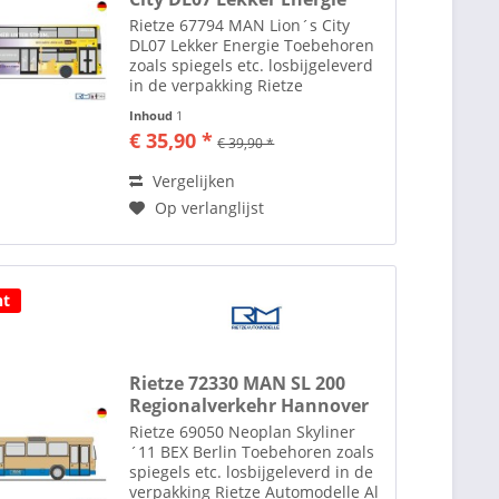
Rietze 67794 MAN Lion´s City
DL07 Lekker Energie Toebehoren
zoals spiegels etc. losbijgeleverd
in de verpakking Rietze
Automodelle Al ruim 35 jaar
Inhoud
1
maakt men in het plaatsje Altdorf
€ 35,90 *
€ 39,90 *
bij Neurenberg modelauto's en
modelbussen in de diverse...
Vergelijken
Op verlanglijst
ht
Rietze 72330 MAN SL 200
Regionalverkehr Hannover
Rietze 69050 Neoplan Skyliner
´11 BEX Berlin Toebehoren zoals
spiegels etc. losbijgeleverd in de
verpakking Rietze Automodelle Al