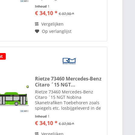
ruim 35 jaar maakt men in het
Inhoud
1
plaatsje Altdorf bij Neurenberg
€ 34,10 *
€ 37,90 *
modelauto's en modelbussen in
de diverse...
Vergelijken
Op verlanglijst
ht
Rietze 73460 Mercedes-Benz
Citaro ´15 NGT...
Rietze 73460 Mercedes-Benz
Citaro ´15 NGT Nobina
Skanetrafiken Toebehoren zoals
spiegels etc. losbijgeleverd in de
verpakking Rietze Automodelle Al
Inhoud
1
ruim 35 jaar maakt men in het
€ 34,10 *
€ 37,90 *
plaatsje Altdorf bij Neurenberg
modelauto's en modelbussen...
Vergelijken