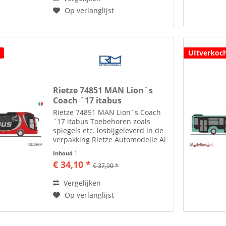
Op verlanglijst
UItverkoc
Rietze 74851 MAN Lion´s
Coach ´17 itabus
Rietze 74851 MAN Lion´s Coach
´17 itabus Toebehoren zoals
spiegels etc. losbijgeleverd in de
verpakking Rietze Automodelle Al
ruim 35 jaar maakt men in het
Inhoud
1
plaatsje Altdorf bij Neurenberg
€ 34,10 *
€ 37,90 *
modelauto's en modelbussen in
de diverse schalen....
Vergelijken
Op verlanglijst