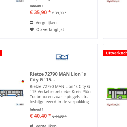
ruim 35 jaar maakt men in het
Inhoud
1
plaatsje Altdorf bij Neurenberg
€ 35,90 *
€ 39,90 *
modelauto's en modelbussen in
de diverse...
Vergelijken
Op verlanglijst
UItverkoc
Rietze 72790 MAN Lion´s
City G´15...
Rietze 72790 MAN Lion´s City G
´15 Verkehrsbetriebe Kreis Plön
Toebehoren zoals spiegels etc.
losbijgeleverd in de verpakking
Rietze Automodelle Al ruim 35
Inhoud
1
jaar maakt men in het plaatsje
€ 40,40 *
€ 44,90 *
Altdorf bij Neurenberg
modelauto's en modelbussen...
Vergelijken