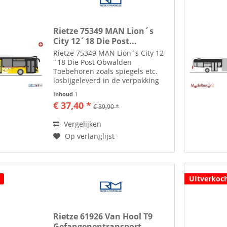
Rietze 75349 MAN Lion´s
City 12´18 Die Post...
Rietze 75349 MAN Lion´s City 12
´18 Die Post Obwalden
Toebehoren zoals spiegels etc.
losbijgeleverd in de verpakking
Rietze Automodelle Al ruim 35
Inhoud
1
jaar maakt men in het plaatsje
€ 37,40 *
€ 39,90 *
Altdorf bij Neurenberg
modelauto's en modelbussen in
Vergelijken
de...
Op verlanglijst
UItverkoc
Rietze 61926 Van Hool T9
Gefangenentransport