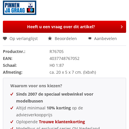
Heeft u een vraag over dit artikel?
Op verlanglijst
Beoordelen
Aanbevelen
Productnr.:
R76705
EAN:
4037748767052
Schaal:
H0 1:87
Afmeting:
ca. 20 x 5 x 7 cm. (lxbxh)
Waarom voor ons kiezen?
Sinds 2007 de speciaal webwinkel voor
modelbussen
Altijd minimaal
10% korting
op de
adviesverkoopprijs
Oplopende
Trouwe klantenkorting
Modelbus.nl exclusief series OV-Nederland