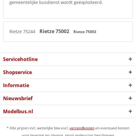
gemeentelijke busdienst wordt geëxploiteerd.
Rietze 75002
Rietze 75244
Rietze 75003
Servicehotline
Shopservice
Informatie
Nieuwsbrief
Modelbus.nl
* Alle prijzen incl. wettelijke btw excl.
verzendkosten
en eventueel kosten
voor levering ter plaatse, tenzij anderszins beschreven