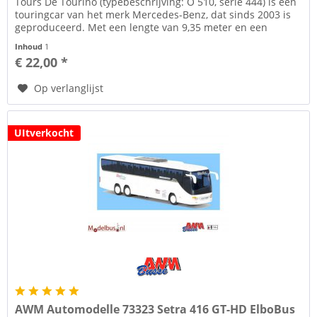
Tours De Tourino (typebeschrijving: O 510, serie 444) is een
touringcar van het merk Mercedes-Benz, dat sinds 2003 is
geproduceerd. Met een lengte van 9,35 meter en een
breedte van 2,40...
Inhoud
1
€ 22,00 *
Op verlanglijst
UItverkocht
AWM Automodelle 73323 Setra 416 GT-HD ElboBus