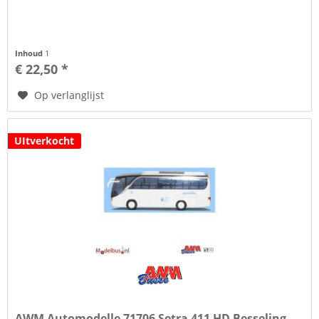
Inhoud
1
€ 22,50 *
Op verlanglijst
UItverkocht
AWM Automodelle 71706 Setra 411 HD Besseling...