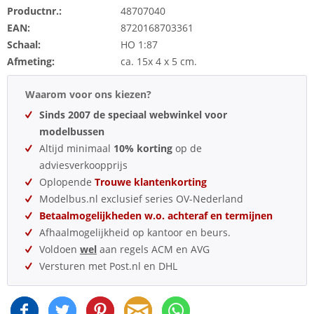
Productnr.:
48707040
EAN:
8720168703361
Schaal:
HO 1:87
Afmeting:
ca. 15x 4 x 5 cm.
Waarom voor ons kiezen?
Sinds 2007 de speciaal webwinkel voor
modelbussen
Altijd minimaal
10% korting
op de
adviesverkoopprijs
Oplopende
Trouwe klantenkorting
Modelbus.nl exclusief series OV-Nederland
Betaalmogelijkheden w.o. achteraf en termijnen
Afhaalmogelijkheid op kantoor en beurs.
Voldoen
wel
aan regels ACM en AVG
Versturen met Post.nl en DHL