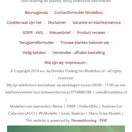
voor levering ter plaatse, tenzij anderszins beschreven
Beursagenda
Contactformulier Modelbus
Cookies wat zijn het
Disclaimer
Garantie en klachtenservice
GDPR - AVG
Nieuwsbrief
Product reviews
Terugzendformulier
Trouwe klanten belonen wij
Veilig betalen
Verzenden - afhalen bestelling
Wie zijn wij -Impressum -
© Copyright 2018 e.v. by Dimako Trading h/o Modelbus.nl - all rights
reserved -
Wij zijn telefonisch bereikbaar op werkdagen tussen 09:00 - 17:00 op ons
telefoonnummer (incl antwoordservice) 0718886188 | sales@modelbus.nl
|
Modellen van topmerken: Rietze | AWM | HollandOto | Austrian Car
Collection (ACC) | VK-Modelle | Iconic Replicas | Otero Sclae Models |
This website is powered by:
Flexwebhosting - FXW