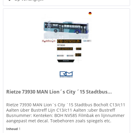
Rietze 73930 MAN Lion´s City ´15 Stadtbus...
Rietze 73930 MAN Lion´s City ´15 Stadtbus Bocholt C13/c11
Aalten über Bustreff Lijn C13/c11 Aalten :uber Bustreff
Busnummer: Kenteken: BOH NV585 Filmbak en lijnnummer
aangepast met decal. Toebehoren zoals spiegels etc.
losbijgeleverd in...
Inhoud
1