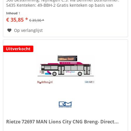
5435 Kenteken: 49-BBH-2 Gratis kenteken op basis van
decals Zie tab...
Inhoud
1
€ 35,85 *
€ 39,90 *
Op verlanglijst
UItverkocht
Rietze 72697 MAN Lions City CNG Breng- Direct...