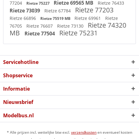
Rietze 69565 MB
77204
Rietze 76433
Rietze 75227
Rietze 77203
Rietze 73039
Rietze 67784
Rietze 66896
Rietze 69961
Rietze
Rietze 75519 MB
Rietze 74320
76705
Rietze 76607
Rietze 73130
MB
Rietze 75231
Rietze 77504
Servicehotline
Shopservice
Informatie
Nieuwsbrief
Modelbus.nl
* Alle prijzen incl. wettelijke btw excl.
verzendkosten
en eventueel kosten