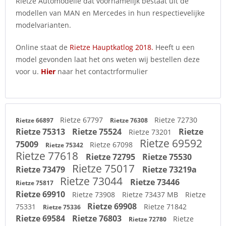
Rietze Automodelle dat voornamelijk bestaat uit de
modellen van MAN en Mercedes in hun respectievelijke
modelvarianten.
Online staat de
Rietze Hauptkatlog 2018.
Heeft u een
model gevonden laat het ons weten wij bestellen deze
voor u.
Hier
naar het contactrformulier
Rietze 67797
Rietze 72730
Rietze 66897
Rietze 76308
Rietze 75313
Rietze 75524
Rietze
Rietze 73201
Rietze 69592
75009
Rietze 67098
Rietze 75342
Rietze 77618
Rietze 72795
Rietze 75530
Rietze 75017
Rietze 73479
Rietze 73219a
Rietze 73044
Rietze 73446
Rietze 75817
Rietze 69910
Rietze 73908
Rietze 73437 MB
Rietze
Rietze 69908
75331
Rietze 71842
Rietze 75336
Rietze 69584
Rietze 76803
Rietze
Rietze 72780