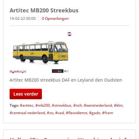
Artitec MB200 Streekbus
14-02-22 00:00
0 Opmerkingen
Artitec MB200 streekbus DAF en Leyland den Oudsten
Lees verder
Tags:
#artitec
,
#mb200
,
#streekbus
,
#nzh
,
#westnederland
,
#klm
,
#centraal nederland
,
#zo
,
#vad
,
#flevodienst
,
#gado
,
#fram