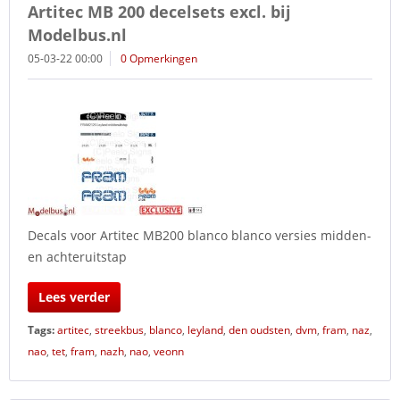
Artitec MB 200 decelsets excl. bij
Modelbus.nl
05-03-22 00:00
0 Opmerkingen
Decals voor Artitec MB200 blanco blanco versies midden-
en achteruitstap
Lees verder
Tags:
artitec
,
streekbus
,
blanco
,
leyland
,
den oudsten
,
dvm
,
fram
,
naz
,
nao
,
tet
,
fram
,
nazh
,
nao
,
veonn