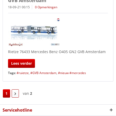
GVB Amsterdam
18-09-21 00:15
0 Opmerkingen
Rietze 76433 Mercedes Benz O405 GN2 GVB Amsterdam
Lees verder
Tags:
#ruietze
,
#GVB Amsterdam
,
#nieuw #mercedes
1
van
2
Servicehotline