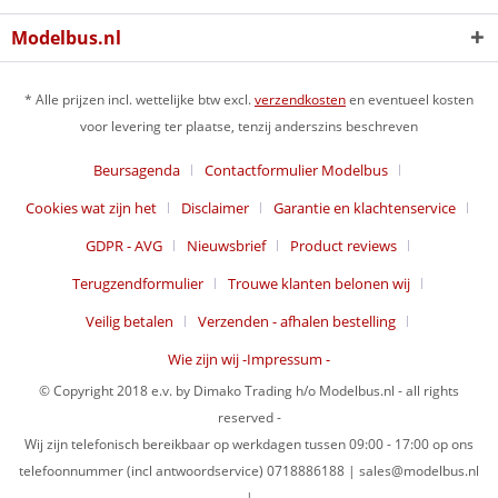
Modelbus.nl
* Alle prijzen incl. wettelijke btw excl.
verzendkosten
en eventueel kosten
voor levering ter plaatse, tenzij anderszins beschreven
Beursagenda
Contactformulier Modelbus
Cookies wat zijn het
Disclaimer
Garantie en klachtenservice
GDPR - AVG
Nieuwsbrief
Product reviews
Terugzendformulier
Trouwe klanten belonen wij
Veilig betalen
Verzenden - afhalen bestelling
Wie zijn wij -Impressum -
© Copyright 2018 e.v. by Dimako Trading h/o Modelbus.nl - all rights
reserved -
Wij zijn telefonisch bereikbaar op werkdagen tussen 09:00 - 17:00 op ons
telefoonnummer (incl antwoordservice) 0718886188 | sales@modelbus.nl
|