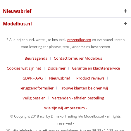
Nieuwsbrief
Modelbus.nl
* Alle prijzen incl. wettelijke btw excl.
verzendkosten
en eventueel kosten
voor levering ter plaatse, tenzij anderszins beschreven
Beursagenda
Contactformulier Modelbus
Cookies wat zijn het
Disclaimer
Garantie en klachtenservice
GDPR - AVG
Nieuwsbrief
Product reviews
Terugzendformulier
Trouwe klanten belonen wij
Veilig betalen
Verzenden - afhalen bestelling
Wie zijn wij -Impressum -
© Copyright 2018 e.v. by Dimako Trading h/o Modelbus.nl - all rights
reserved -
Wij zijn telefonisch bereikbaar op werkdagen tussen 09:00 - 17:00 op ons