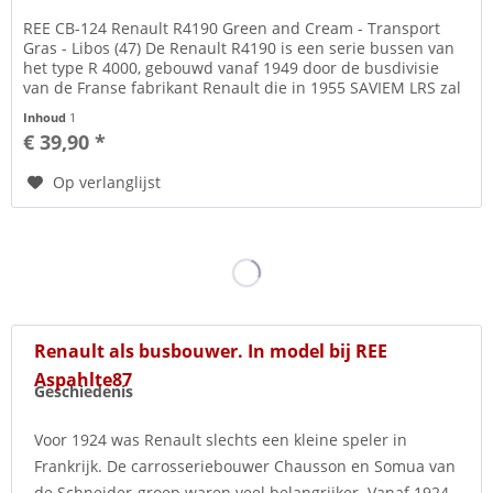
REE CB-124 Renault R4190 Green and Cream - Transport
Gras - Libos (47) De Renault R4190 is een serie bussen van
het type R 4000, gebouwd vanaf 1949 door de busdivisie
van de Franse fabrikant Renault die in 1955 SAVIEM LRS zal
worden.
Inhoud
1
€ 39,90 *
Op verlanglijst
Renault als busbouwer. In model bij REE
Aspahlte87
Geschiedenis
Voor 1924 was Renault slechts een kleine speler in
Frankrijk. De carrosseriebouwer Chausson en Somua van
de Schneider-groep waren veel belangrijker. Vanaf 1924