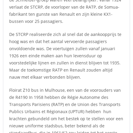
verlaat de STCRP, de voorloper van de RATP, de Somua-
fabrikant ten gunste van Renault en zijn kleine KX1-
bussen voor 25 passagiers.
De STCRP realiseerde zich al snel dat de aankoopprijs te
hoog was en dat het aantal vervoerde passagiers
onvoldoende was. De voertuigen zullen vanaf januari
1926 een einde maken aan hun levensduur op
voorstedelijke lijnen en zullen in dienst blijven tot 1935.
Maar de toekomstige RATP en Renault zouden altijd
nauw met elkaar verbonden blijven.
Floirat Z10 bus in Mulhouse, een van de voorouders van
de R4190 In 1958 hebben de Régie Autonome des
Transports Parisiens (RATP) en de Union des Transports
Publics Urbains et Régionaux (UPTUR) hebben hun
krachten gebundeld om het bestek op te stellen voor een
nieuwe uniforme stadsbus, beter bekend als de
standaardbus, die in 1961/62 zou leiden tot het eerste