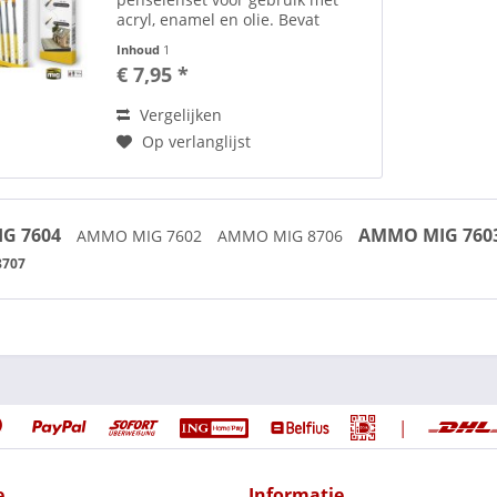
acryl, enamel en olie. Bevat
synthetische penselen in een
Inhoud
1
hoogwaardige kwaliteit voor een
€ 7,95 *
breed scala aan toepassingen. De
beste penselen die beschikbaar...
Vergelijken
Op verlanglijst
G 7604
AMMO MIG 760
AMMO MIG 7602
AMMO MIG 8706
8707
|
e
Informatie