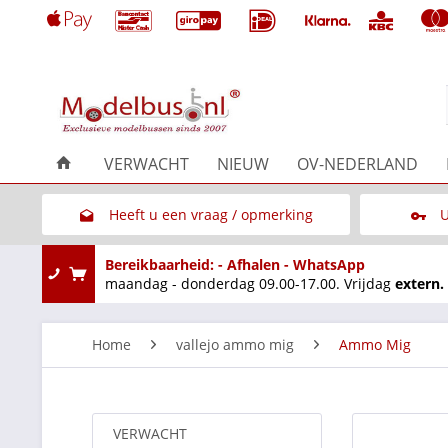
VERWACHT
NIEUW
OV-NEDERLAND
Heeft u een vraag / opmerking
U
Link naar het contactformulier
Bereikbaarheid: - Afhalen - WhatsApp
maandag - donderdag 09.00-17.00. Vrijdag
extern.
Home
vallejo ammo mig
Ammo Mig
VERWACHT