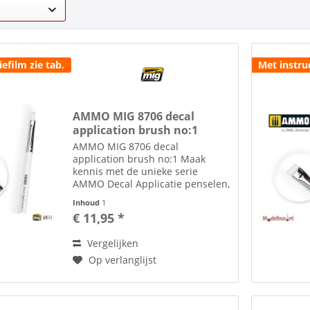
iefilm zie tab.
Met instruc
AMMO MIG 8706 decal
application brush no:1
AMMO MIG 8706 decal
application brush no:1 Maak
kennis met de unieke serie
AMMO Decal Applicatie penselen,
gemaakt van de hoogste kwaliteit
Inhoud
1
haar, die zowel het lakwerk van
€ 11,95 *
het model als de decals zelf
beschermen. Drie verschillende...
Vergelijken
Op verlanglijst