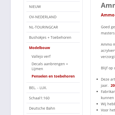
Amm
NIEUW
Ammo M
OV-NEDERLAND
Goed ge
NL-TOURINGCAR
masters
Bushokjes + Toebehoren
Ammo mi
Modelbouw
acrylve
Vallejo verf
verzorg
Decals aanbrengen +
Blijf o
Lijmen
Penselen en toebehoren
Deze art
jaar.
20
BEL. - LUX.
Fabrika
kunnen 
Schaal1:160
Wij heb
Deutsche Bahn
Voor het