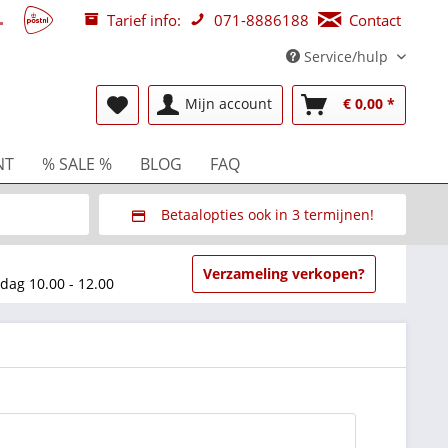
Tarief info:
071-8886188
Contact
Service/hulp
Mijn account
€ 0,00 *
NT
% SALE %
BLOG
FAQ
Betaalopties ook in 3 termijnen!
beurzen
Via Multisafepay (veilig via SSL)
Verzameling verkopen?
dag 10.00 - 12.00