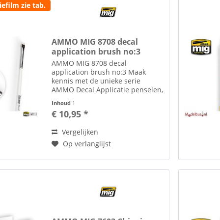
iefilm zie tab.
AMMO MIG 8708 decal
application brush no:3
AMMO MIG 8708 decal
application brush no:3 Maak
kennis met de unieke serie
AMMO Decal Applicatie penselen,
gemaakt van de hoogste kwaliteit
Inhoud
1
haar, die zowel het lakwerk van
€ 10,95 *
het model als de decals zelf
beschermen. Drie verschillende...
Vergelijken
Op verlanglijst