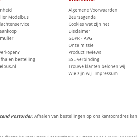
enheid
Algemene Voorwaarden
lier Modelbus
Beursagenda
lachtenservice
Cookies wat zijn het
 aankoop
Disclaimer
mulier
GDPR - AVG
Onze missie
verkopen?
Product reviews
fhalen bestelling
SSL-verbinding
lbus.nl
Trouwe klanten belonen wij
Wie zijn wij -Impressum -
itend Postorder
. Afhalen van bestellingen op ons kantooradres kan