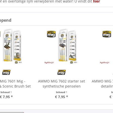
f en overtollige lijm verwijderen met water! U vindt dit
hier
opend
IG 7601 Mig -
AMMO MIG 7602 starter set
AMMO MIG 7
 Scenic Brush Set
synthetische penselen
detaili
Inhoud
1
Inhoud
1
I
€ 7,95 *
€ 7,95 *
€ 