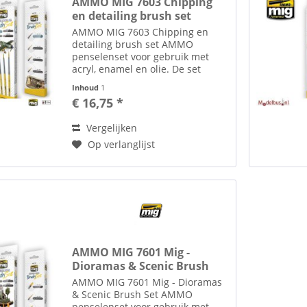
AMMO MIG 7603 Chipping
en detailing brush set
AMMO MIG 7603 Chipping en
detailing brush set AMMO
penselenset voor gebruik met
acryl, enamel en olie. De set
bevat premium Marta Kolinsky-
Inhoud
1
en synthetische borstels voor
€ 16,75 *
veelzijdigheid en een breed scala
aan toepassingen. Dit zijn de...
Vergelijken
Op verlanglijst
AMMO MIG 7601 Mig -
Dioramas & Scenic Brush
Set
AMMO MIG 7601 Mig - Dioramas
& Scenic Brush Set AMMO
penselenset voor gebruik met