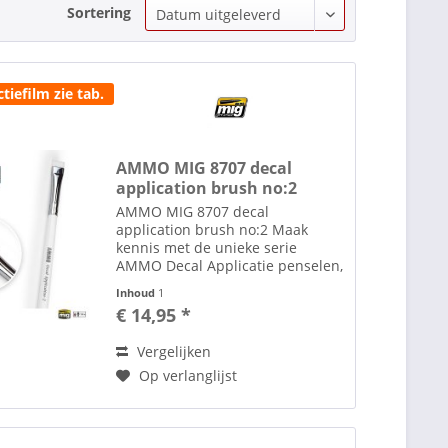
Sortering
tiefilm zie tab.
AMMO MIG 8707 decal
application brush no:2
AMMO MIG 8707 decal
application brush no:2 Maak
kennis met de unieke serie
AMMO Decal Applicatie penselen,
gemaakt van de hoogste kwaliteit
Inhoud
1
haar, die zowel het lakwerk van
€ 14,95 *
het model als de decals zelf
beschermen. Drie verschillende...
Vergelijken
Op verlanglijst