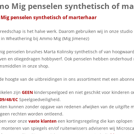
o Mig penselen synthetisch of ma
ig penselen synthetisch of marterhaar
reedschap is het halve werk. Daarom gebruiken wij in onze studio 
 in Wheathering bij Ammo Mig (Mig Jimenez)
g penselen brushes Marta Kolinsky synthetisch of van hoogwaardi
rven en oliegedragen hobbyverf. Ook penselen hebben onderhoud 
insmiddlen in onze shop.
p de hoogte van de uitbreidingen in ons assortiment met een abo
ikelen zijn
GEEN
kinderspeelgoed en niet geschikt voor kinderen 
09/48/EC
Speelgoedveiligheid.
nten kunnen zonder opgave van redenen afwijken van de uitgifte
geen rechten worden ontleend.
ben voor onze
vaste klanten
een kortingsregeling die kan oplopen 
 monteren van spiegels en/of ruitenwissers adviseren wij Microscale