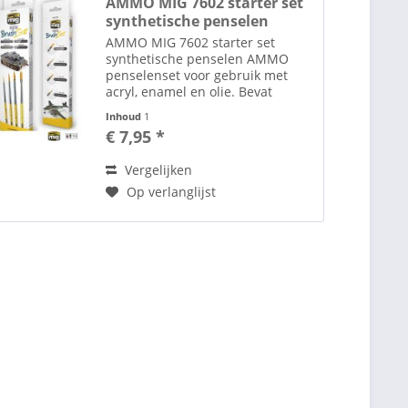
AMMO MIG 7602 starter set
synthetische penselen
AMMO MIG 7602 starter set
synthetische penselen AMMO
penselenset voor gebruik met
acryl, enamel en olie. Bevat
synthetische penselen in een
Inhoud
1
hoogwaardige kwaliteit voor een
€ 7,95 *
breed scala aan toepassingen. De
beste penselen die beschikbaar...
Vergelijken
Op verlanglijst