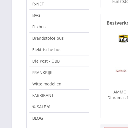
kunststo
R-NET
BVG
Bestverk
Flixbus
Brandstofcelbus
Elektrische bus
Die Post - ÖBB
FRANKRIJK
Witte modellen
AMMO M
FABRIKANT
Dioramas &
% SALE %
BLOG