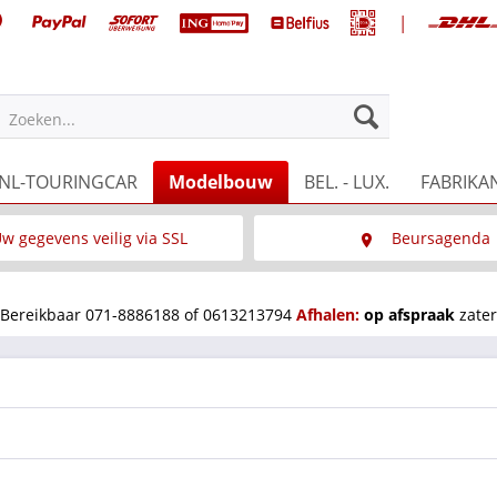
|
Zoeken...
NL-TOURINGCAR
Modelbouw
BEL. - LUX.
FABRIKA
w gegevens veilig via SSL
Beursagenda
Wat is SSL
Wij staan op diverse 
Bereikbaar 071-8886188 of 0613213794
Afhalen:
op afspraak
zater