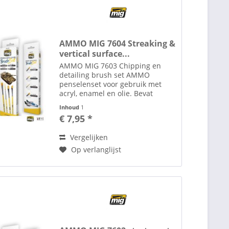
AMMO MIG 7604 Streaking &
vertical surface...
AMMO MIG 7603 Chipping en
detailing brush set AMMO
penselenset voor gebruik met
acryl, enamel en olie. Bevat
synthetische penselen in
Inhoud
1
verschillende vormen voor
€ 7,95 *
veelzijdigheid en een breed scala
aan toepassingen. De beste
Vergelijken
penselen die...
Op verlanglijst