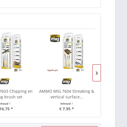
Met instruct
603 Chipping en
AMMO MIG 7604 Streaking &
AMMO MIG
ng brush set
vertical surface...
applicatio
nhoud
1
Inhoud
1
In
16,75 *
€ 7,95 *
€ 1