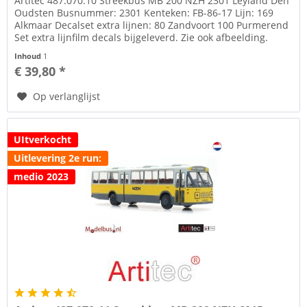
Artitec 487.070.10 Streekbus MB 200 NZH 2301 Leyland Den
Oudsten Busnummer: 2301 Kenteken: FB-86-17 Lijn: 169
Alkmaar Decalset extra lijnen: 80 Zandvoort 100 Purmerend
Set extra lijnfilm decals bijgeleverd. Zie ook afbeelding.
Onder tab...
Inhoud
1
€ 39,80 *
Op verlanglijst
UItverkocht
Uitlevering 2e run:
medio 2023