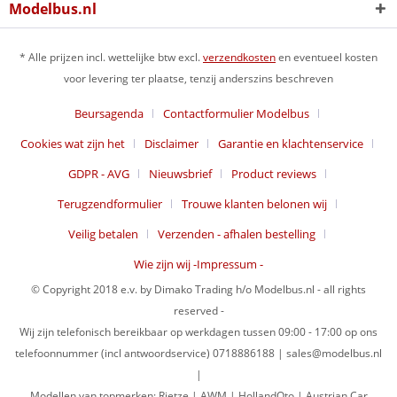
Modelbus.nl
* Alle prijzen incl. wettelijke btw excl.
verzendkosten
en eventueel kosten
voor levering ter plaatse, tenzij anderszins beschreven
Beursagenda
Contactformulier Modelbus
Cookies wat zijn het
Disclaimer
Garantie en klachtenservice
GDPR - AVG
Nieuwsbrief
Product reviews
Terugzendformulier
Trouwe klanten belonen wij
Veilig betalen
Verzenden - afhalen bestelling
Wie zijn wij -Impressum -
© Copyright 2018 e.v. by Dimako Trading h/o Modelbus.nl - all rights
reserved -
Wij zijn telefonisch bereikbaar op werkdagen tussen 09:00 - 17:00 op ons
telefoonnummer (incl antwoordservice) 0718886188 | sales@modelbus.nl
|
Modellen van topmerken: Rietze | AWM | HollandOto | Austrian Car