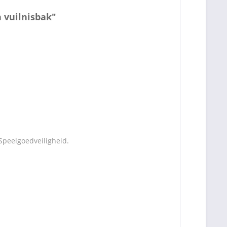
n vuilnisbak"
Speelgoedveiligheid.