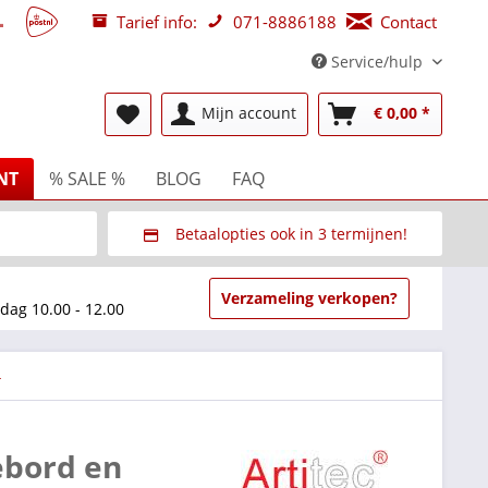
Tarief info:
071-8886188
Contact
Service/hulp
Mijn account
€ 0,00 *
NT
% SALE %
BLOG
FAQ
Betaalopties ook in 3 termijnen!
beurzen
Via Multisafepay (veilig via SSL)
Verzameling verkopen?
dag 10.00 - 12.00
4
ebord en