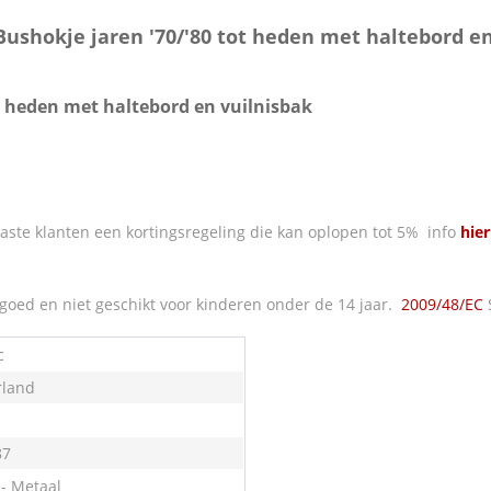
Bushokje jaren '70/'80 tot heden met haltebord e
ot heden met haltebord en vuilnisbak
ste klanten een kortingsregeling die kan oplopen tot 5% info
hier
oed en niet geschikt voor kinderen onder de 14 jaar.
2009/48/EC
c
land
87
 - Metaal