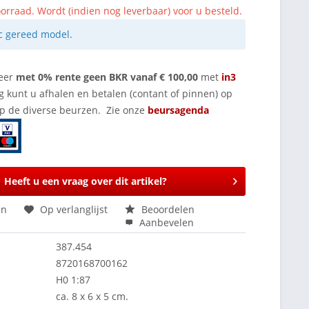
orraad. Wordt (indien nog leverbaar) voor u besteld.
ec gereed model.
eer
met 0% rente geen BKR vanaf € 100,00
met
in3
g kunt u afhalen en betalen (contant of pinnen) op
op de diverse beurzen. Zie onze
beursagenda
Heeft u een vraag over dit artikel?
en
Op verlanglijst
Beoordelen
Aanbevelen
387.454
8720168700162
H0 1:87
ca. 8 x 6 x 5 cm.