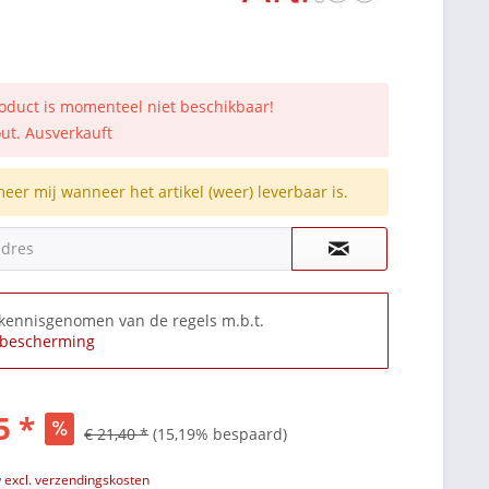
roduct is momenteel niet beschikbaar!
out. Ausverkauft
meer mij wanneer het artikel (weer) leverbaar is.
adres
 kennisgenomen van de regels m.b.t.
bescherming
5 *
€ 21,40 *
(15,19% bespaard)
w
excl. verzendingskosten