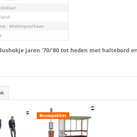
iksklaar
land
ma - Modelspoorbaan
e
 Bushokje jaren '70/'80 tot heden met haltebord e
ok
Bouwpakket