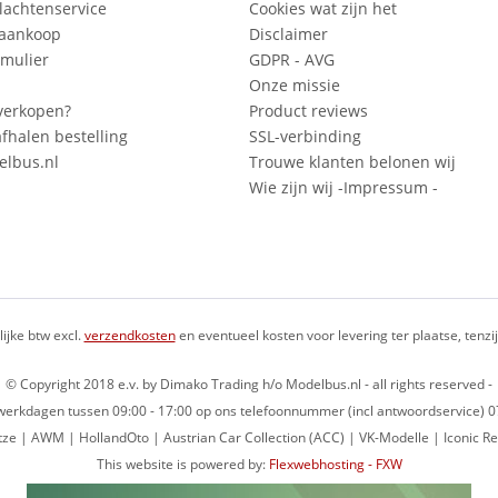
lachtenservice
Cookies wat zijn het
 aankoop
Disclaimer
mulier
GDPR - AVG
Onze missie
verkopen?
Product reviews
fhalen bestelling
SSL-verbinding
lbus.nl
Trouwe klanten belonen wij
Wie zijn wij -Impressum -
lijke btw excl.
verzendkosten
en eventueel kosten voor levering ter plaatse, tenz
© Copyright 2018 e.v. by Dimako Trading h/o Modelbus.nl - all rights reserved -
op werkdagen tussen 09:00 - 17:00 op ons telefoonnummer (incl antwoordservice)
ze | AWM | HollandOto | Austrian Car Collection (ACC) | VK-Modelle | Iconic Re
This website is powered by:
Flexwebhosting - FXW