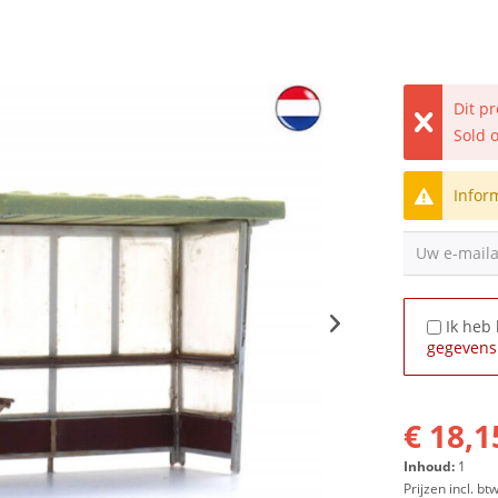
Dit p
Sold 
Infor
Uw e-mail
Ik heb
gegevens
€ 18,1
Inhoud:
1
Prijzen incl. bt