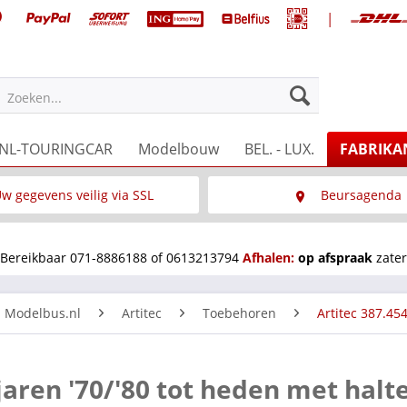
|
Zoeken...
NL-TOURINGCAR
Modelbouw
BEL. - LUX.
FABRIKA
w gegevens veilig via SSL
Beursagenda
Wat is SSL
Wij staan op diverse 
Bereikbaar 071-8886188 of 0613213794
Afhalen:
op afspraak
zater
n Modelbus.nl
Artitec
Toebehoren
Artitec 387.45
jaren '70/'80 tot heden met halt