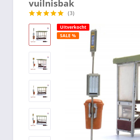
vuilnisbak
(
3
)
UItverkocht
SALE %