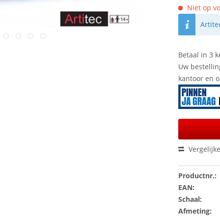
Niet op vo
Artit
Betaal in 3 k
Uw bestellin
kantoor en 
Vergelijk
Productnr.:
EAN:
Schaal:
Afmeting: