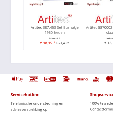
Artitec 387.453 Set Bushokje
Artitec 5870002
1960-heden
sta
Inhoud
1
Inho
€ 18,15 *
€ 13,
€ 21,40 *
Servicehotline
Shopservic
Telefonische ondersteuning en
100% tevred
Contactformu
adviesverstrekking op: