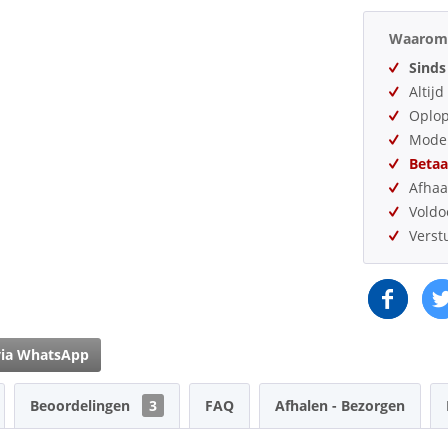
Waarom 
Sinds
Altij
Oplo
Model
Betaa
Afhaa
Vold
Verst
via WhatsApp
Beoordelingen
3
FAQ
Afhalen - Bezorgen