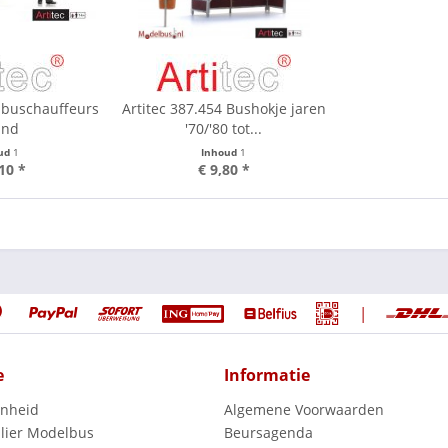
 buschauffeurs
Artitec 387.454 Bushokje jaren
and
'70/'80 tot...
ud
1
Inhoud
1
10 *
€ 9,80 *
|
e
Informatie
enheid
Algemene Voorwaarden
lier Modelbus
Beursagenda