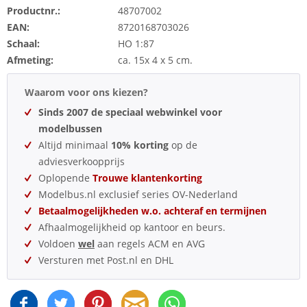
Productnr.:
48707002
EAN:
8720168703026
Schaal:
HO 1:87
Afmeting:
ca. 15x 4 x 5 cm.
Waarom voor ons kiezen?
Sinds 2007 de speciaal webwinkel voor
modelbussen
Altijd minimaal
10% korting
op de
adviesverkoopprijs
Oplopende
Trouwe klantenkorting
Modelbus.nl exclusief series OV-Nederland
Betaalmogelijkheden w.o. achteraf en termijnen
Afhaalmogelijkheid op kantoor en beurs.
Voldoen
wel
aan regels ACM en AVG
Versturen met Post.nl en DHL