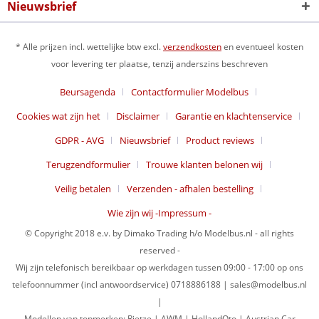
Nieuwsbrief
* Alle prijzen incl. wettelijke btw excl.
verzendkosten
en eventueel kosten
voor levering ter plaatse, tenzij anderszins beschreven
Beursagenda
Contactformulier Modelbus
Cookies wat zijn het
Disclaimer
Garantie en klachtenservice
GDPR - AVG
Nieuwsbrief
Product reviews
Terugzendformulier
Trouwe klanten belonen wij
Veilig betalen
Verzenden - afhalen bestelling
Wie zijn wij -Impressum -
© Copyright 2018 e.v. by Dimako Trading h/o Modelbus.nl - all rights
reserved -
Wij zijn telefonisch bereikbaar op werkdagen tussen 09:00 - 17:00 op ons
telefoonnummer (incl antwoordservice) 0718886188 | sales@modelbus.nl
|
Modellen van topmerken: Rietze | AWM | HollandOto | Austrian Car