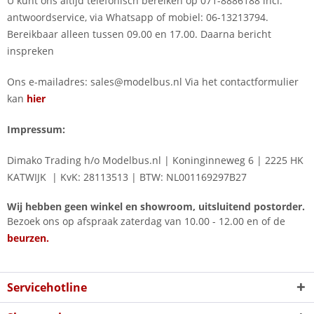
U kunt ons altijd telefonisch bereiken op 071-8886188 incl.
antwoordservice, via Whatsapp of mobiel: 06-13213794.
Bereikbaar alleen tussen 09.00 en 17.00. Daarna bericht
inspreken
Ons e-mailadres: sales@modelbus.nl Via het contactformulier
kan
hier
Impressum:
Dimako Trading h/o Modelbus.nl
|
Koninginneweg 6
|
2225 HK
KATWIJK
|
KvK: 28113513 | BTW: NL001169297B27
Wij hebben geen winkel en showroom, uitsluitend postorder.
Bezoek ons op afspraak zaterdag van 10.00 - 12.00 en of de
beurzen.
Servicehotline