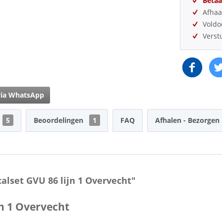
Betaa
Afhaa
Vold
Verst
via WhatsApp
5
Beoordelingen
1
FAQ
Afhalen - Bezorgen
alset GVU 86 lijn 1 Overvecht"
jn 1 Overvecht