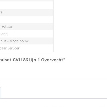
87
iksklaar
land
bus - Modelbouw
aar vervoer
calset GVU 86 lijn 1 Overvecht"