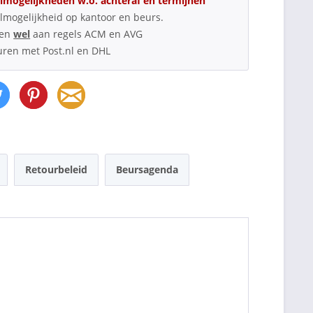
lmogelijkheden w.o. achteraf en termijnen
lmogelijkheid op kantoor en beurs.
oen
wel
aan regels ACM en AVG
uren met Post.nl en DHL
Retourbeleid
Beursagenda