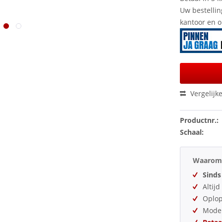
Uw bestellin
kantoor en 
Vergelijk
Productnr.:
Schaal:
Waarom 
Sinds
Altij
Oplo
Model