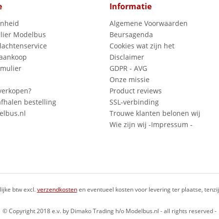
e
Informatie
enheid
Algemene Voorwaarden
lier Modelbus
Beursagenda
lachtenservice
Cookies wat zijn het
 aankoop
Disclaimer
mulier
GDPR - AVG
Onze missie
verkopen?
Product reviews
fhalen bestelling
SSL-verbinding
lbus.nl
Trouwe klanten belonen wij
Wie zijn wij -Impressum -
lijke btw excl.
verzendkosten
en eventueel kosten voor levering ter plaatse, tenz
© Copyright 2018 e.v. by Dimako Trading h/o Modelbus.nl - all rights reserved -