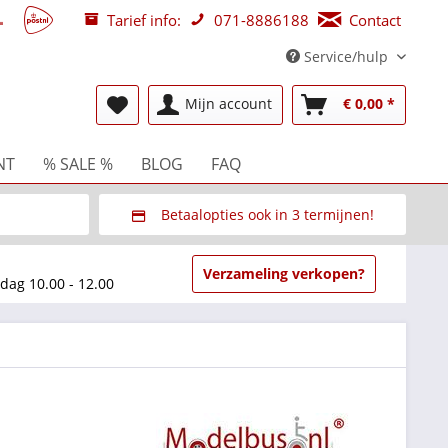
Tarief info:
071-8886188
Contact
Service/hulp
Mijn account
€ 0,00 *
NT
% SALE %
BLOG
FAQ
Betaalopties ook in 3 termijnen!
beurzen
Via Multisafepay (veilig via SSL)
Verzameling verkopen?
dag 10.00 - 12.00