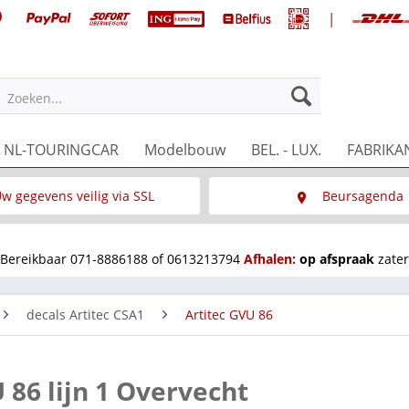
|
Zoeken...
NL-TOURINGCAR
Modelbouw
BEL. - LUX.
FABRIKA
w gegevens veilig via SSL
Beursagenda
Wat is SSL
Wij staan op diverse 
Bereikbaar 071-8886188 of 0613213794
Afhalen:
op afspraak
zater
decals Artitec CSA1
Artitec GVU 86
 86 lijn 1 Overvecht