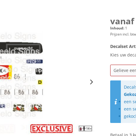
vanaf 
Inhoud:
1
Prijzen incl. bt
Decalset Art
Kies uw dec
Decal
Gekoz
een s
een s
gekoc
Betaal in 3 k