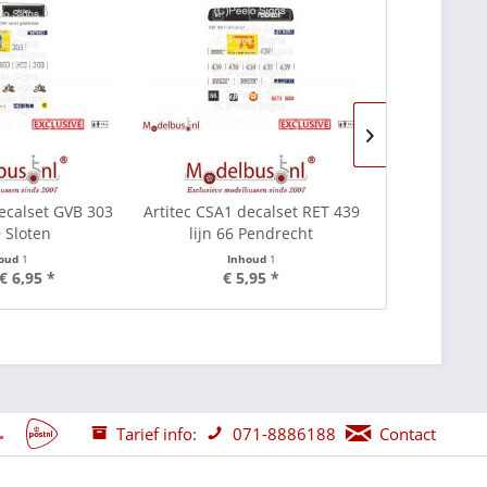
decalset GVB 303
Artitec CSA1 decalset RET 439
Artitec CSA1
9 Sloten
lijn 66 Pendrecht
FRA
houd
1
Inhoud
1
I
€ 6,95 *
€ 5,95 *
vanaf
Tarief info:
071-8886188
Contact