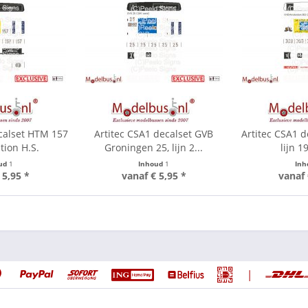
calset HTM 157
Artitec CSA1 decalset GVB
Artitec CSA1 
ation H.S.
Groningen 25, lijn 2...
lijn 1
ud
1
Inhoud
1
In
 5,95 *
vanaf € 5,95 *
vanaf 
|