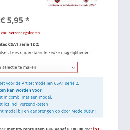
€ 5,95 *
w
excl. verzendingskosten
itec CSA1 serie 1&2:
alset. Lees onderstaande keuze mogelijkheden
set voor de Artitecmodellen CSA1 serie 2.
en kan worden voor:
et in combi met een model,
et los incl. verzendkosten
ht model bij en aanbrengen op door Modelbus.nl
eer
met 0% rente geen BKR vanaf € 100,00
met
in3