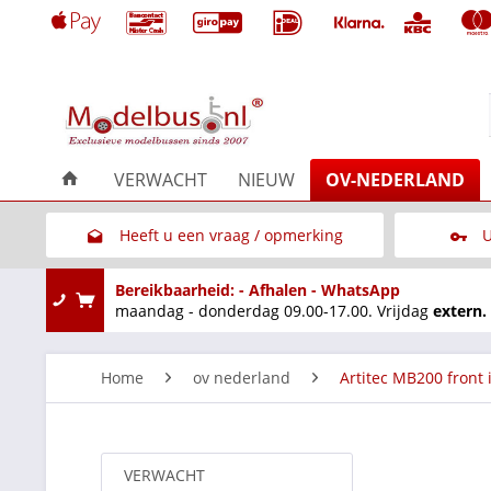
VERWACHT
NIEUW
OV-NEDERLAND
Heeft u een vraag / opmerking
U
Link naar het contactformulier
Bereikbaarheid: - Afhalen - WhatsApp
maandag - donderdag 09.00-17.00. Vrijdag
extern.
Home
ov nederland
Artitec MB200 front 
VERWACHT