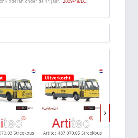
or kinderen onder de 14 jaar.
2009/48/EC
ht
UItverkocht
UItverkocht
Uitlevering 
meidio 2023
.070.03 Streekbus
Artitec 487.070.05 Streekbus
Artitec 487.0