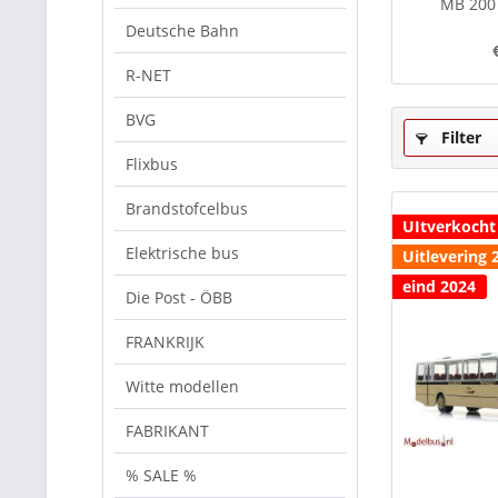
MB 200 
Deutsche Bahn
R-NET
BVG
Filter
Flixbus
Brandstofcelbus
UItverkocht
Elektrische bus
Uitlevering 
eind 2024
Die Post - ÖBB
FRANKRIJK
Witte modellen
FABRIKANT
% SALE %