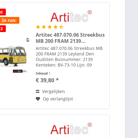
ht
 2e run:
23
Artitec 487.070.06 Streekbus
MB 200 FRAM 2139...
Artitec 487.070.06 Streekbus MB
200 FRAM 2139 Leyland Den
Oudsten Busnummer: 2139
Kenteken: BV-73-10 Lijn: 09
Harlingen Decalset extra lijnen:
Inhoud
1
Sneek 95 Heereveen 16 Set extra
€ 39,80 *
lijnfilm decals bijgeleverd. Zie ook
afbeelding. Onder tab...
Vergelijken
Op verlanglijst