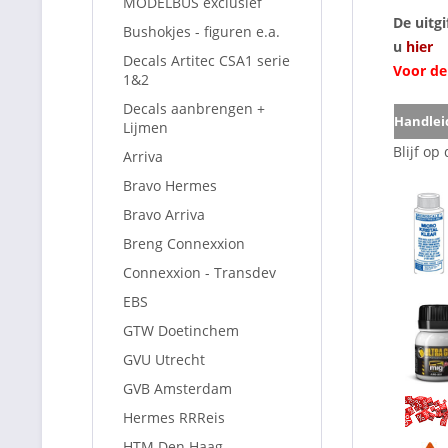
MODELBUS exclusief
De uitg
Bushokjes - figuren e.a.
u
hier
Decals Artitec CSA1 serie
Voor de
1&2
Decals aanbrengen +
Handlei
Lijmen
Blijf o
Arriva
Bravo Hermes
Bravo Arriva
Breng Connexxion
Connexxion - Transdev
EBS
GTW Doetinchem
GVU Utrecht
GVB Amsterdam
Hermes RRReis
HTM Den Haag