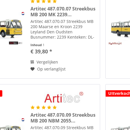
Artitec 487.070.07 Streekbus
MB 200 MK 2239...
Artitec 487.070.07 Streekbus MB
200 Maarse en Kroon 2239
Leyland Den Oudsten
Busnummer: 2239 Kenteken: DL-
42-11 Lijn: 40 Aalsmeer - Utrecht
Inhoud
1
Decalset extra lijnen: 4 Alphen
€ 39,80 *
a/d Rijn 1 Amsterdam C.S. Set
extra lijnfilm decals bijgeleverd....
Vergelijken
Op verlanglijst
UItverkoc
Artitec 487.070.09 Streekbus
MB 200 NBM 2055...
Artitec 487.070.09 Streekbus MB