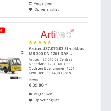
Vergelijken
bushojes of...
Op verlanglijst
ht
Artitec 487.070.03 Streekbus
MB 200 CN 1261 DAF...
Artitec 487.070.03 Centraal
Nederland 1261 DAF Den
Oudsten Busnummer: 1261
Kenteken: 22-14-JB Lijn: 81
Wageningen Set extra lijnfilm
Inhoud
1
decals bijgeleverd. Zie ook
€ 39,80 *
afbeelding. Onder tab
toebehoren diverse figuren en
Vergelijken
bushojes of via de link...
Op verlanglijst