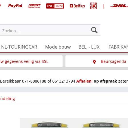
|
NL-TOURINGCAR
Modelbouw
BEL. - LUX.
FABRIKA
Zoeken...
w gegevens veilig via SSL
Beursagenda
Wat is SSL
Wij staan op diverse 
Bereikbaar 071-8886188 of 0613213794
Afhalen:
op afspraak
zater
indeling