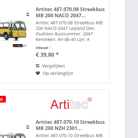
Artitec 487.070.08 Streekbus
MB 200 NACO 2047...
Artitec 487.070.08 Streekbus MB
200 NACO 2047 Leyland Den
Oudsten Busnummer: 2047
Kenteken: AV-48-40 Lijn: A
Amsterdam-C Decalset extra
Inhoud
1
lijnen: W Haarlem H Marken
€ 39,80 *
Express Set extra lijnfilm decals
bijgeleverd. Zie ook afbeelding.
Vergelijken
Onder...
Op verlanglijst
ht
Artitec 487.070.10 Streekbus
MB 200 NZH 2301...
Artitec 487.070.10 Streekbus MB