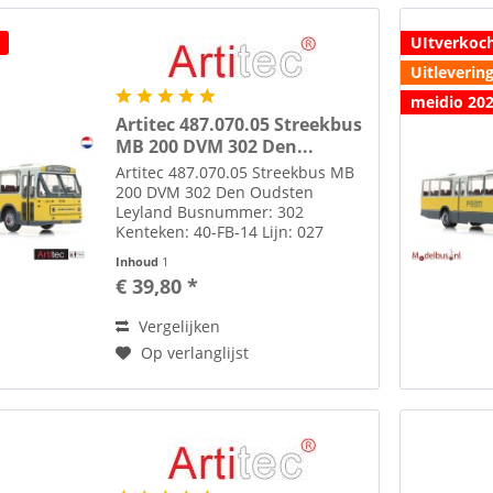
UItverkoc
Uitlevering
meidio 20
Artitec 487.070.05 Streekbus
MB 200 DVM 302 Den...
Artitec 487.070.05 Streekbus MB
200 DVM 302 Den Oudsten
Leyland Busnummer: 302
Kenteken: 40-FB-14 Lijn: 027
EMMEN Decalset extra lijnen: 37
Inhoud
1
Hoogeveen 09 Meppel Set extra
€ 39,80 *
lijnfilm decals bijgeleverd. Zie ook
afbeelding. Onder tab...
Vergelijken
Op verlanglijst