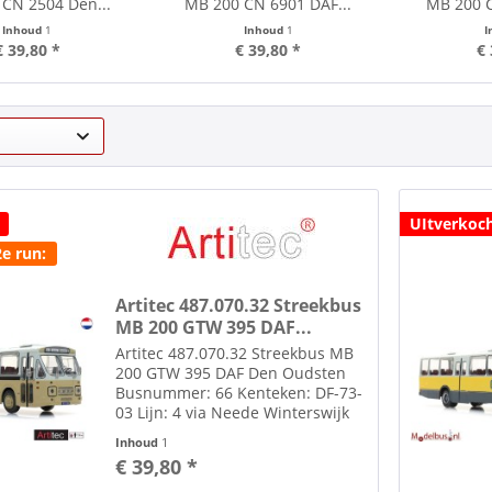
CN 2504 Den...
MB 200 CN 6901 DAF...
MB 200 C
Inhoud
1
Inhoud
1
I
€ 39,80 *
€ 39,80 *
€ 
UItverkoc
2e run:
Artitec 487.070.32 Streekbus
MB 200 GTW 395 DAF...
Artitec 487.070.32 Streekbus MB
200 GTW 395 DAF Den Oudsten
Busnummer: 66 Kenteken: DF-73-
03 Lijn: 4 via Neede Winterswijk
Set extra lijnfilm decals
Inhoud
1
bijgeleverd. Zie afbeelding.
€ 39,80 *
Onder tab toebehoren diverse
figuren en bushojes of via de...