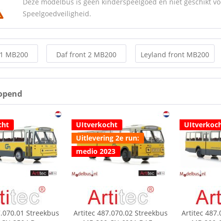
Deze modelbus is geen kinderspeelgoed en niet geschikt vo
Speelgoedveiligheid.
 1 MB200
Daf front 2 MB200
Leyland front MB200
opend
cht
UItverkocht
UItverkoc
Uitlevering 2e run:
medio 2023
7.070.01 Streekbus
Artitec 487.070.02 Streekbus
Artitec 487