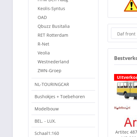
Keolis-Syntus
OAD
Qbuzz Busitalia
Daf front
RET Rotterdam
R-Net
Veolia
Bestverk
Westnederland
ZWN-Groep
UItverko
NL-TOURINGCAR
Bushokjes + Toebehoren
Modelbouw
BEL. - LUX.
Artitec 48
Schaal1:160