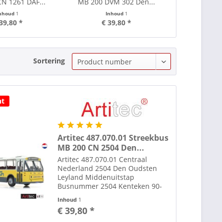
N 1261 DAF...
MB 200 DVM 302 Den...
MB 200 F
nhoud
1
Inhoud
1
In
39,80 *
€ 39,80 *
€ 3
Sortering
ht
Artitec 487.070.01 Streekbus
MB 200 CN 2504 Den...
Artitec 487.070.01 Centraal
Nederland 2504 Den Oudsten
Leyland Middenuitstap
Busnummer 2504 Kenteken 90-
10-MB Lijn 58 Bijlmermeer Set
Inhoud
1
extra lijnfilm decals bijgeleverd .
€ 39,80 *
Zie afbeelding. Onder tab
toebehoren diverse figuren en