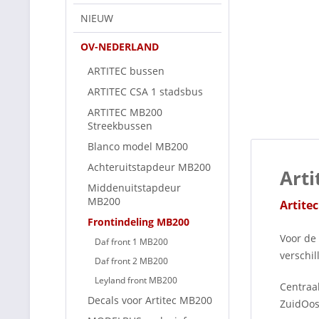
NIEUW
OV-NEDERLAND
ARTITEC bussen
ARTITEC CSA 1 stadsbus
ARTITEC MB200
Streekbussen
Blanco model MB200
Achteruitstapdeur MB200
Art
Middenuitstapdeur
MB200
Artite
Frontindeling MB200
Voor de
Daf front 1 MB200
verschi
Daf front 2 MB200
Leyland front MB200
Centraa
Decals voor Artitec MB200
ZuidOos