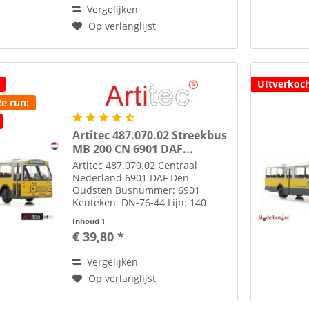
Vergelijken
Op verlanglijst
UItverkoc
2e run:
Artitec 487.070.02 Streekbus
MB 200 CN 6901 DAF...
Artitec 487.070.02 Centraal
Nederland 6901 DAF Den
Oudsten Busnummer: 6901
Kenteken: DN-76-44 Lijn: 140
Haarlem NS Set extra lijnfilm
Inhoud
1
decals bijgeleverd. Zie ook
€ 39,80 *
afbeelding. Onder tab
toebehoren diverse figuren en
Vergelijken
bushojes of via de link...
Op verlanglijst