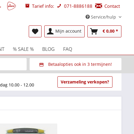
Tarief info:
071-8886188
Contact
Service/hulp
NT
% SALE %
BLOG
FAQ
Mijn account
€ 0,00 *
Betaalopties ook in 3 termijnen!
beurzen
Via Multisafepay (veilig via SSL)
Verzameling verkopen?
dag 10.00 - 12.00