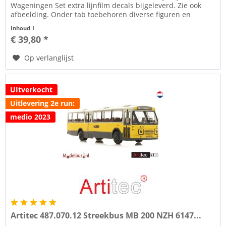
Wageningen Set extra lijnfilm decals bijgeleverd. Zie ook
afbeelding. Onder tab toebehoren diverse figuren en
bushojes of via de link...
Inhoud
1
€ 39,80 *
Op verlanglijst
UItverkocht
Uitlevering 2e run:
medio 2023
Artitec 487.070.12 Streekbus MB 200 NZH 6147...